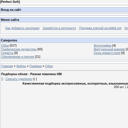
[
Perfect Soft
]
Вход на сайт
Меню сайта
Как добавить материал
Заработок в интернете
Продажа ключей на letitbit.net
Ин
Categories
Обои
[527]
Фотографии
[4]
Графические редакторы
[65]
Виртуальный макияж
[2
Гаджеты
[0]
Окна приветствия
[0]
Оформление и прочее
[21]
Главная
»
Файлы
»
Графика
»
Обои
Подборка обоев - Разная тематика #88
[
·
Скачать удаленно
()
]
Качественная подборка экспрессивных, колоритных, изысканных
200 шт. |