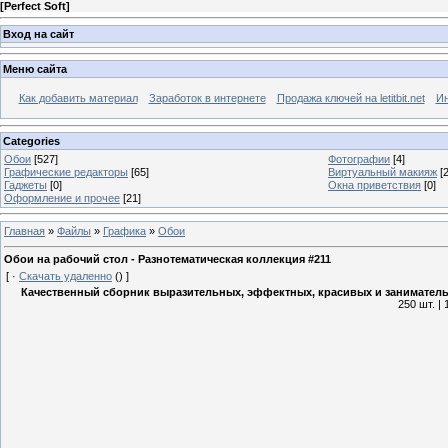
[
Perfect Soft
]
Вход на сайт
Меню сайта
Как добавить материал
Заработок в интернете
Продажа ключей на letitbit.net
Ин
Categories
Обои
[527]
Фотографии
[4]
Графические редакторы
[65]
Виртуальный макияж
[2
Гаджеты
[0]
Окна приветствия
[0]
Оформление и прочее
[21]
Главная
»
Файлы
»
Графика
»
Обои
Обои на рабочий стол - Разнотематическая коллекция #211
[
·
Скачать удаленно
()
]
Качественный сборник выразительных, эффектных, красивых и занимател
250 шт. |