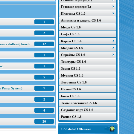
Готовые сервера(L)
Плагины CS 1.6
Античиты и защита CS 1.6
1
Моды CS 1.6
2
Софт CS 1.6
Карты CS 1.6
я skills.inl, base.h
12
Модели CS 1.6
Спрайты CS 1.6
1
Текстуры CS 1.6
ню?
1
Звуки CS 1.6
Мувики CS 1.6
5
Логотипы CS 1.6
s Pump System)
7
Патчи CS 1.6
Боты CS 1.6
2
Темы и заставки CS 1.6
Создание карт CS 1.6
4
Разное CS 1.6
30
CS Global Offensive