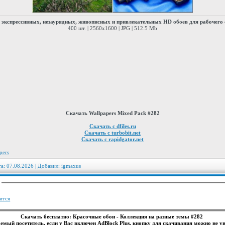
 экспрессивных, незаурядных, живописных и привлекательных HD обоев для рабочего 
400 шт. | 2560x1600 | JPG | 512.5 Mb
Скачать Wallpapers Mixed Pack #282
Скачать с dfiles.ru
Скачать с turbobit.net
Скачать с rapidgator.net
pers
та: 07.08.2026 | Добавил:
igmaxus
:
ится
Скачать бесплатно: Красочные обои - Коллекция на разные темы #282
емый посетитель, если у Вас включен AdBlock Plus, кнопку для скачивания можно не ув