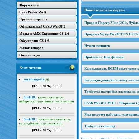
Форум сайта
Новые ответы на форуме
Сайт Perfect-Soft
Проекты портала
Продаю Парсер 2Гис (2Gis, Дубль
Официальный CSSB War3FT
Моды и AMX Скриптинг CS 1.6
Продам сборку War3FT CS 1.6 Car
Обсуждение CS 1.6
Нужен скриптер
Рынок товаров
Онлайн игры
Проблема с lang файлом.
Комментарии
Как выдавать ВСЕМ опыт через к
zoranmajasta
gg
Кидала,не доверяйте этому челов
(07.06.2026, 09:30)
Требуется настройка плагина на се
SnuffRU
я уже даже через
майкрософт эдж зашел.. нету кнопки
CSSB War3FT MOD + Shopmenu3 (2
(09.12.2025, 05:05)
Мод не хочет работать, отзовитис
SnuffRU
где кнопка скачать. ну
нету адблока.. где скачать то
Требуется скриптер
(09.12.2025, 05:00)