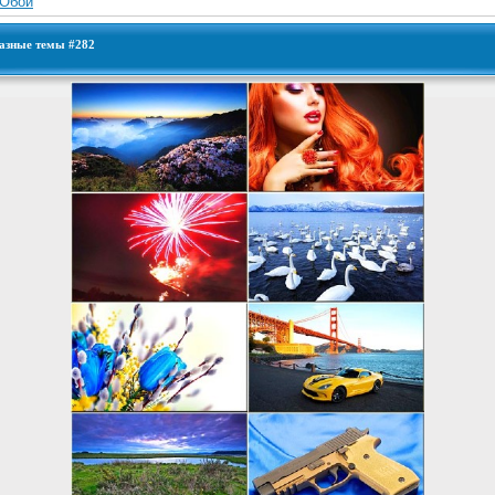
Обои
разные темы #282