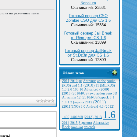
Napalum
Скачиваний: 23581
стола на различные темы
Готовый сервер CSO
Zombie CSO для CS 1.6
Скачиваний: 15334
Готовый сервер Jail Break
от Rino для CS 1.6
Скачиваний: 13899
Готовый сервер JailBreak
от St.Dz3n для CS 1.6
Скачиваний: 12809
Облако тегов
2011
2010
art
Antivirus
adobe
Audio
(2010)
(RUS)
and
1.1
11
(ML/RUS)
1.3
2.0
100
10
Advanced
(2009)
(2010
(2010/RUS)
awp
action
auto
3D
All
admin
12
(2010/RUS/Repack
0.1
(2011)
1.0
1.2
(версия
2012
(2011/ENG)
3.0
Android
4.3
(2012)
1.6
1400
1400MB
(2013)
2013
Alternative
2014
2015
3 движка
Rock
art-rock
Ambient
идеть!