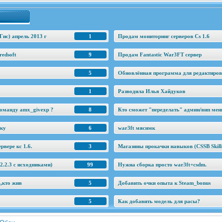
Гис) апрель 2013 г
1
Продам мониторинг серверов Cs 1.6
edsoft
9
Продам Fantastic War3FT сервер
5
Обновлённая программа для редактировани
1
Разводила Илья Хайдуков
оманду amx_givexp ?
8
Кто сможет "переделать" админ/вип ме
еку
6
war3ft мяснмк
рвере кс 1.6.
3
Магазины прокачки навыков (CSSB Skill
.2.3 c исходниками)
99
Нужна сборка просто war3ft+csdm.
ь,кто жив
5
Добавить очки опыта к Steam_bonus
5
Как добавить модель для расы?