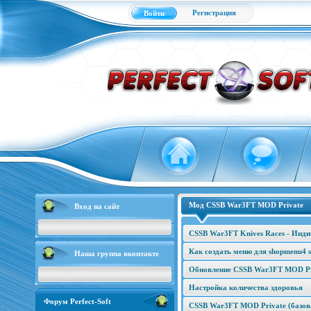
Регистрация
Войти
Мод CSSB War3FT MOD Private
Вход на сайт
CSSB War3FT Knives Races - Инд
Как создать меню для shopmenu4 s
Наша группа вконтакте
Обновление CSSB War3FT MOD Pri
Настройка количества здоровья
Форум Perfect-Soft
CSSB War3FT MOD Private (базова