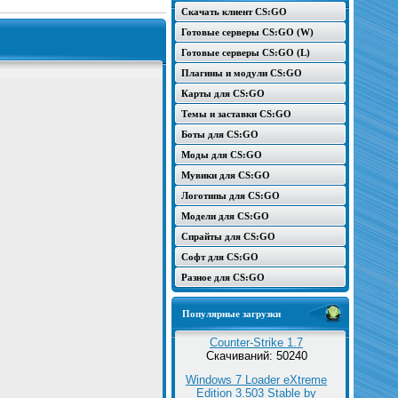
Скачать клиент CS:GO
Готовые серверы CS:GO (W)
Готовые серверы CS:GO (L)
Плагины и модули CS:GO
Карты для CS:GO
Темы и заставки CS:GO
Боты для CS:GO
Моды для CS:GO
Мувики для CS:GO
Логотипы для CS:GO
Модели для CS:GO
Спрайты для CS:GO
Софт для CS:GO
Разное для CS:GO
Популярные загрузки
Counter-Strike 1.7
Скачиваний: 50240
Windows 7 Loader eXtreme
Edition 3.503 Stable by