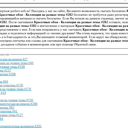
ортале perfect-soft.su! Находясь у нас на сайте, Вы имеете возможность скачать бесплатно
Красочные обои - Коллекция на разные темы #282
бесплатно не требуется даже регистри
нравившийся материал и скачать бесплатно. Если Вы попали на данную страницу, значит 
 #282
. После скачивания
Красочные обои - Коллекция на разные темы #282
оставьте, пож
ция на разные темы #282
и впечатлении о материале
Красочные обои - Коллекция на ра
другим посетителям иметь точное представление о нем. Если вам понравилось у нас скачивать
Красочные обои - Коллекция н
акладки и поделиться информацией со своими друзьями! Мы очень надеемся, что наша новос
 и в благодарность за это,Вы напишите толковый комментарий. Если вдруг вы обнаружили,
опущена опечатка или ссылки для скачивания
Красочные обои - Коллекция на разные тем
м досадном событии в комментариях или при помощи Обратной связи.
овости
:
еская коллекция #27
рник на разные темы #40
 разные темы #108
ика #237
матика #188
мы #64
ая тематика #130
к на разные темы #176
 #24
ция на разные темы #136
ематическая коллекция #286
матика #82
тематика #41
разные темы #127
144
нотематическая коллекция #205