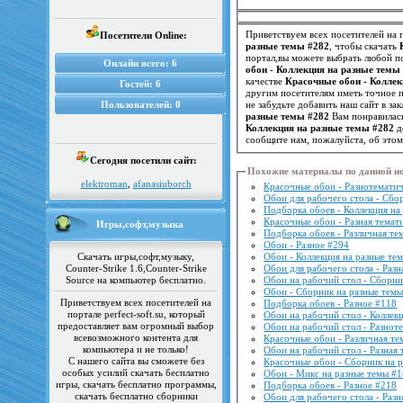
Приветствуем всех посетителей на п
Посетители Online:
разные темы #282
, чтобы скачать
портал,вы можете выбрать любой по
Онлайн всего:
6
обои - Коллекция на разные темы
качестве
Красочные обои - Коллек
Гостей:
6
Пользователей:
0
не забудьте добавить наш сайт в з
разные темы #282
Вам понравилась
Коллекция на разные темы #282
д
сообщите нам, пожалуйста, об это
Сегодня посетили сайт:
Похожие материалы по данной н
elektroman
,
afanasiuborch
Красочные обои - Разнотематич
Обои для рабочего стола - Сбо
Подборка обоев - Коллекция на
Красочные обои - Разная темат
Игры,софт,музыка
Подборка обоев - Различная те
Обои - Разное #294
Скачать игры,софт,музыку,
Обои - Коллекция на разные те
Counter-Strike 1.6,Counter-Strike
Обои для рабочего стола - Разн
Source на компьютер бесплатно.
Обои на рабочий стол - Сборни
Обои - Сборник на разные темы
Приветствуем всех посетителей на
Подборка обоев - Разное #118
портале perfect-soft.su, который
Обои на рабочий стол - Коллек
предоставляет вам огромный выбор
Обои на рабочий стол - Разнот
всевозможного контента для
Красочные обои - Различная те
компьютера и не только!
Обои на рабочий стол - Разная 
С нашего сайта вы сможете без
Красочные обои - Сборник на 
особых усилий скачать бесплатно
Обои - Микс на разные темы #
игры, скачать бесплатно программы,
Подборка обоев - Разное #218
скачать бесплатно сборники
Обои для рабочего стола - Раз