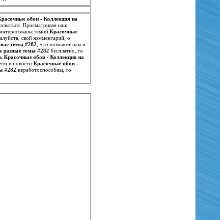
Красочные обои - Коллекция на
роваться. Просматривая наш
заинтересованы темой
Красочные
алуйста, свой комментарий, о
зные темы #282
, что поможет нам и
а разные темы #282
бесплатно, то
ть
Красочные обои - Коллекция на
что в новости
Красочные обои -
ы #282
неработоспособны, то