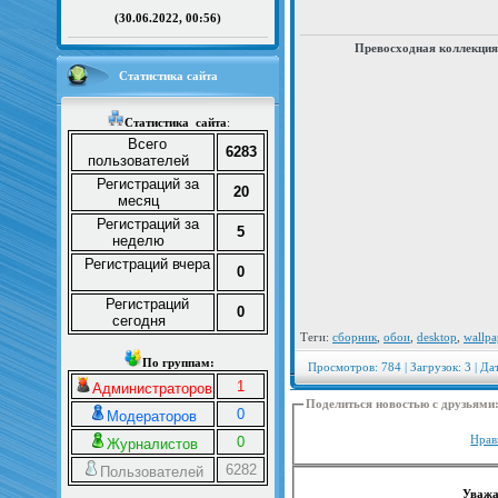
(30.06.2022, 00:56)
Превосходная коллекция
Статистика сайта
Статистика
сайта
:
Всего
6283
пользователей
Регистраций за
20
месяц
Регистраций за
5
неделю
Регистраций вчера
0
Регистраций
0
сегодня
Теги:
сборник
,
обои
,
desktop
,
wallpa
По группам:
Просмотров: 784 | Загрузок: 3 | Да
1
Администраторов
Поделиться новостью с друзьями
0
Модераторов
Нрав
0
Журналистов
6282
Пользователей
Уважа