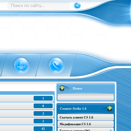
Поиск
1
0
Counter-Strike 1.6
2
Скачать клиент CS 1.6
2
Модификации CS 1.6
45
Готовые сервера(W)