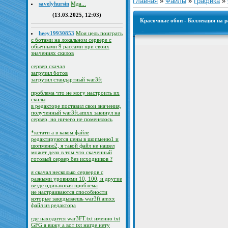
Главная
»
Файлы
»
Графика
»
savelyhursin
Мда...
(13.03.2025, 12:03)
Красочные обои - Коллекция на 
heey19930853
Моя цель поиграть
с ботами на локальном сервере с
обычными 9 рассами при своих
значениях скилов
сервер скачал
загрузил ботов
загрузил стандартный war3ft
проблема что не могу настроить их
скилы
в редакторе поставил свои значения,
полученный war3ft.amxx закинул на
сервер, но ничего не поменялось
*кстати а в каком файле
редактируются цены в шопменю1 и
шопменю2, я такой файл не нашел
может дело в том что скаченный
готовый сервер без исходников ?
я скачал несколько серверов с
разными уровнями 10, 100, и другие
везде одинаковая проблема
не настраиваются способности
которые закидываешь war3ft.amxx
файл из редактора
где находится war3FT.txt именно txt
GFG я вижу а вот txt нигде нету