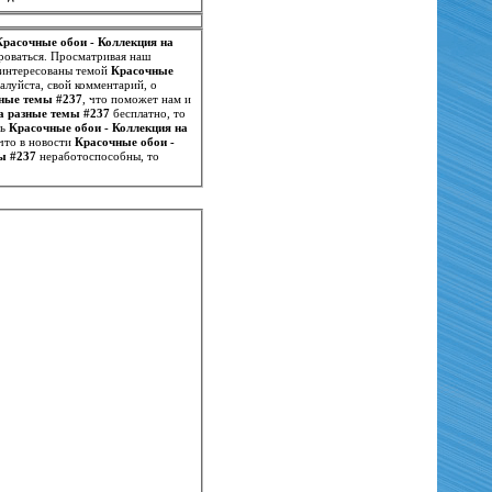
Красочные обои - Коллекция на
роваться. Просматривая наш
заинтересованы темой
Красочные
алуйста, свой комментарий, о
зные темы #237
, что поможет нам и
а разные темы #237
бесплатно, то
ть
Красочные обои - Коллекция на
что в новости
Красочные обои -
ы #237
неработоспособны, то