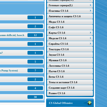
Готовые сервера(L)
Плагины CS 1.6
Античиты и защита CS 1.6
1
Моды CS 1.6
2
Софт CS 1.6
Карты CS 1.6
я skills.inl, base.h
12
Модели CS 1.6
Спрайты CS 1.6
1
Текстуры CS 1.6
ню?
1
Звуки CS 1.6
Мувики CS 1.6
5
Логотипы CS 1.6
s Pump System)
7
Патчи CS 1.6
Боты CS 1.6
2
Темы и заставки CS 1.6
Создание карт CS 1.6
4
Разное CS 1.6
30
CS Global Offensive