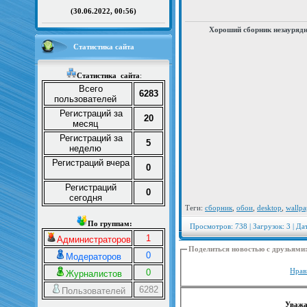
(30.06.2022, 00:56)
Хороший сборник незаурядн
Статистика сайта
Статистика
сайта
:
Всего
6283
пользователей
Регистраций за
20
месяц
Регистраций за
5
неделю
Регистраций вчера
0
Регистраций
0
сегодня
Теги:
сборник
,
обои
,
desktop
,
wallpa
По группам:
Просмотров: 738 | Загрузок: 3 | Да
1
Администраторов
Поделиться новостью с друзьями
0
Модераторов
Нрав
0
Журналистов
6282
Пользователей
Уважа