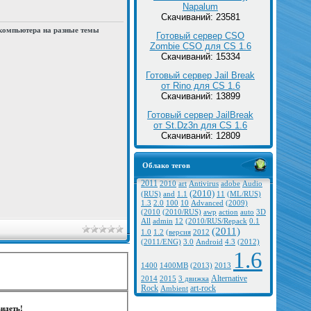
Napalum
Скачиваний: 23581
 компьютера на разные темы
Готовый сервер CSO
Zombie CSO для CS 1.6
Скачиваний: 15334
Готовый сервер Jail Break
от Rino для CS 1.6
Скачиваний: 13899
Готовый сервер JailBreak
от St.Dz3n для CS 1.6
Скачиваний: 12809
Облако тегов
2011
2010
art
Antivirus
adobe
Audio
(2010)
(RUS)
and
1.1
11
(ML/RUS)
1.3
2.0
100
10
Advanced
(2009)
(2010
(2010/RUS)
awp
action
auto
3D
All
admin
12
(2010/RUS/Repack
0.1
(2011)
1.0
1.2
(версия
2012
(2011/ENG)
3.0
Android
4.3
(2012)
1.6
1400
1400MB
(2013)
2013
Alternative
2014
2015
3 движка
Rock
art-rock
Ambient
идеть!