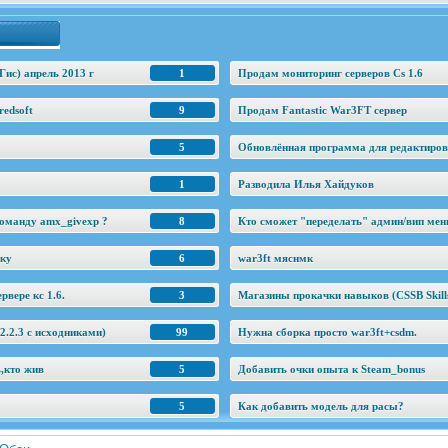
Гис) апрель 2013 г
1
Продам мониторинг серверов Cs 1.6
edsoft
9
Продам Fantastic War3FT сервер
5
Обновлённая программа для редактировани
1
Разводила Илья Хайдуков
оманду amx_givexp ?
8
Кто сможет "переделать" админ/вип ме
еку
6
war3ft мяснмк
рвере кс 1.6.
3
Магазины прокачки навыков (CSSB Skill
.2.3 c исходниками)
99
Нужна сборка просто war3ft+csdm.
ь,кто жив
5
Добавить очки опыта к Steam_bonus
5
Как добавить модель для расы?