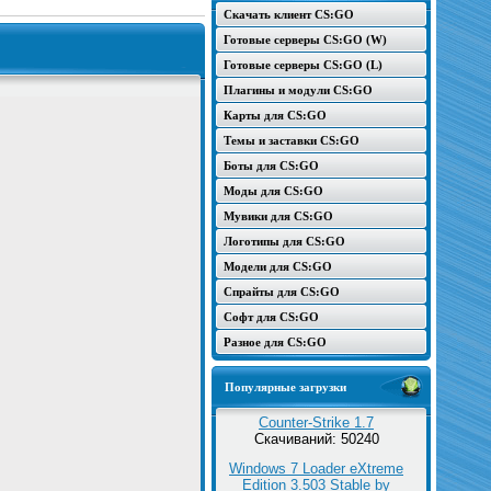
Скачать клиент CS:GO
Готовые серверы CS:GO (W)
Готовые серверы CS:GO (L)
Плагины и модули CS:GO
Карты для CS:GO
Темы и заставки CS:GO
Боты для CS:GO
Моды для CS:GO
Мувики для CS:GO
Логотипы для CS:GO
Модели для CS:GO
Спрайты для CS:GO
Софт для CS:GO
Разное для CS:GO
Популярные загрузки
Counter-Strike 1.7
Скачиваний: 50240
Windows 7 Loader eXtreme
Edition 3.503 Stable by