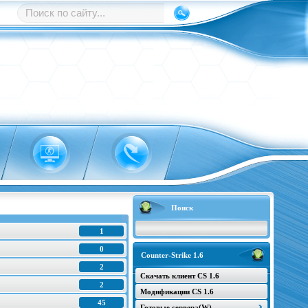
Поиск
1
0
Counter-Strike 1.6
2
Скачать клиент CS 1.6
2
Модификации CS 1.6
45
Готовые сервера(W)