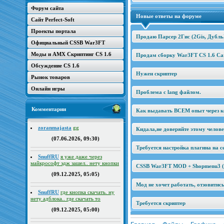
Форум сайта
Новые ответы на форуме
Сайт Perfect-Soft
Проекты портала
Продаю Парсер 2Гис (2Gis, Дубль
Официальный CSSB War3FT
Моды и AMX Скриптинг CS 1.6
Продам сборку War3FT CS 1.6 Car
Обсуждение CS 1.6
Нужен скриптер
Рынок товаров
Онлайн игры
Проблема с lang файлом.
Комментарии
Как выдавать ВСЕМ опыт через к
zoranmajasta
gg
Кидала,не доверяйте этому челов
(07.06.2026, 09:30)
Требуется настройка плагина на се
SnuffRU
я уже даже через
майкрософт эдж зашел.. нету кнопки
CSSB War3FT MOD + Shopmenu3 (2
(09.12.2025, 05:05)
Мод не хочет работать, отзовитис
SnuffRU
где кнопка скачать. ну
нету адблока.. где скачать то
Требуется скриптер
(09.12.2025, 05:00)