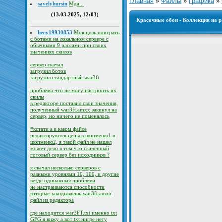
Главная
»
Файлы
»
Графика
»
savelyhursin
Мда...
(13.03.2025, 12:03)
Красочные обои - Коллекция на 
heey19930853
Моя цель поиграть
с ботами на локальном сервере с
обычными 9 рассами при своих
значениях скилов
сервер скачал
загрузил ботов
загрузил стандартный war3ft
проблема что не могу настроить их
скилы
в редакторе поставил свои значения,
полученный war3ft.amxx закинул на
сервер, но ничего не поменялось
*кстати а в каком файле
редактируются цены в шопменю1 и
шопменю2, я такой файл не нашел
может дело в том что скаченный
готовый сервер без исходников ?
я скачал несколько серверов с
разными уровнями 10, 100, и другие
везде одинаковая проблема
не настраиваются способности
которые закидываешь war3ft.amxx
файл из редактора
где находится war3FT.txt именно txt
GFG я вижу а вот txt нигде нету