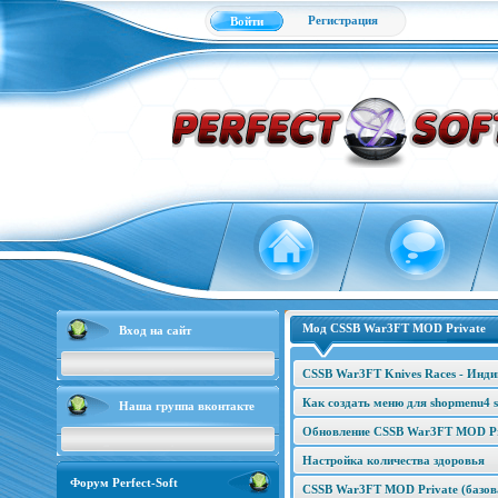
Регистрация
Войти
Мод CSSB War3FT MOD Private
Вход на сайт
CSSB War3FT Knives Races - Инд
Как создать меню для shopmenu4 s
Наша группа вконтакте
Обновление CSSB War3FT MOD Pri
Настройка количества здоровья
Форум Perfect-Soft
CSSB War3FT MOD Private (базова