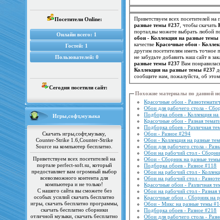
Приветствуем всех посетителей на п
Посетители Online:
разные темы #237
, чтобы скачать
портал,вы можете выбрать любой по
Онлайн всего:
1
обои - Коллекция на разные темы
качестве
Красочные обои - Коллек
Гостей:
1
Пользователей:
0
не забудьте добавить наш сайт в з
разные темы #237
Вам понравилась
Коллекция на разные темы #237
д
сообщите нам, пожалуйста, об это
Сегодня посетили сайт:
Похожие материалы по данной н
Красочные обои - Разнотематич
Обои для рабочего стола - Сбо
Подборка обоев - Коллекция на
Игры,софт,музыка
Красочные обои - Разная темат
Подборка обоев - Различная те
Скачать игры,софт,музыку,
Обои - Разное #294
Counter-Strike 1.6,Counter-Strike
Обои - Коллекция на разные те
Source на компьютер бесплатно.
Обои для рабочего стола - Разн
Обои на рабочий стол - Сборни
Приветствуем всех посетителей на
Обои - Сборник на разные темы
портале perfect-soft.su, который
Подборка обоев - Разное #118
предоставляет вам огромный выбор
Обои на рабочий стол - Коллек
всевозможного контента для
Обои на рабочий стол - Разнот
компьютера и не только!
Красочные обои - Различная те
С нашего сайта вы сможете без
Обои на рабочий стол - Разная 
особых усилий скачать бесплатно
Красочные обои - Сборник на 
игры, скачать бесплатно программы,
Обои - Микс на разные темы #
скачать бесплатно сборники
Подборка обоев - Разное #218
отличной музыки, скачать бесплатно
Обои для рабочего стола - Раз