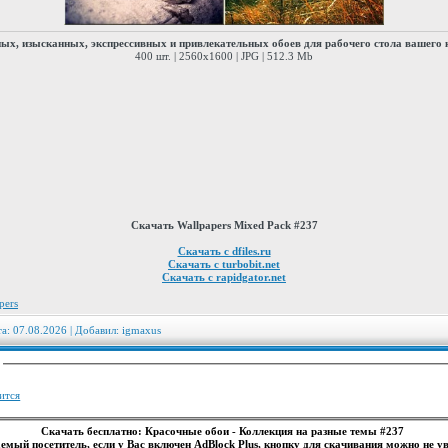
ых, изысканных, экспрессивных и привлекательных обоев для рабочего стола вашего
400 шт. | 2560x1600 | JPG | 512.3 Mb
Скачать Wallpapers Mixed Pack #237
Скачать с dfiles.ru
Скачать с turbobit.net
Скачать с rapidgator.net
pers
та: 07.08.2026 | Добавил:
igmaxus
:
ится
Скачать бесплатно: Красочные обои - Коллекция на разные темы #237
емый посетитель, если у Вас включен AdBlock Plus, кнопку для скачивания можно не ув