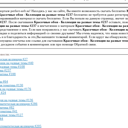
ортале perfect-soft.su! Находясь у нас на сайте, Вы имеете возможность скачать бесплатно
Красочные обои - Коллекция на разные темы #237
бесплатно не требуется даже регистри
нравившийся материал и скачать бесплатно. Если Вы попали на данную страницу, значит 
 #237
. После скачивания
Красочные обои - Коллекция на разные темы #237
оставьте, пож
ция на разные темы #237
и впечатлении о материале
Красочные обои - Коллекция на ра
другим посетителям иметь точное представление о нем. Если вам понравилось у нас скачивать
Красочные обои - Коллекция н
акладки и поделиться информацией со своими друзьями! Мы очень надеемся, что наша новос
 и в благодарность за это,Вы напишите толковый комментарий. Если вдруг вы обнаружили,
опущена опечатка или ссылки для скачивания
Красочные обои - Коллекция на разные тем
м досадном событии в комментариях или при помощи Обратной связи.
овости
:
еская коллекция #27
рник на разные темы #40
 разные темы #108
ика #237
матика #188
мы #64
ая тематика #130
к на разные темы #176
 #24
ция на разные темы #136
ематическая коллекция #286
матика #82
тематика #41
разные темы #127
144
нотематическая коллекция #205