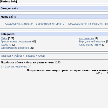
[
Perfect Soft
]
Вход на сайт
Меню сайта
Как добавить материал
Заработок в интернете
Продажа ключей на letitbit.net
Ин
Categories
Обои
[527]
Фотографии
[4]
Графические редакторы
[65]
Виртуальный макияж
[2
Гаджеты
[0]
Окна приветствия
[0]
Оформление и прочее
[21]
Главная
»
Файлы
»
Графика
»
Обои
Подборка обоев - Микс на разные темы #243
[
·
Скачать удаленно
()
]
Потрясающая коллекция ярких, экспрессивных, изысканных
400 шт. |