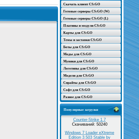
Скачать клиент CS:GO
Готовые серверы CS:GO (W)
Готовые серверы CS:GO (L)
Плагины и модули CS:GO
Карты для CS:GO
Темы и заставки CS:GO
Боты для CS:GO
Моды для CS:GO
Мувики для CS:GO
Логотипы для CS:GO
Модели для CS:GO
Спрайты для CS:GO
Софт для CS:GO
Разное для CS:GO
Популярные загрузки
Counter-Strike 1.7
Скачиваний: 50240
Windows 7 Loader eXtreme
Edition 3.503 Stable by