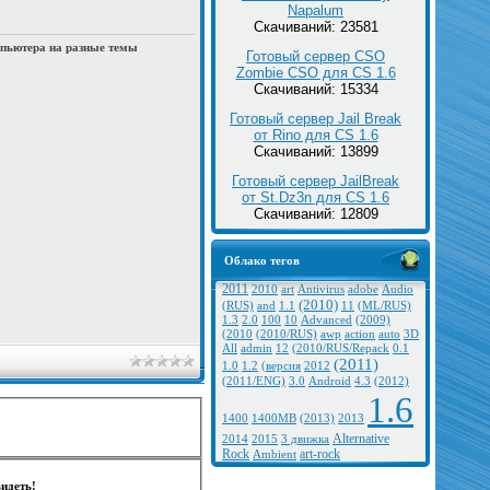
Napalum
Скачиваний: 23581
мпьютера на разные темы
Готовый сервер CSO
Zombie CSO для CS 1.6
Скачиваний: 15334
Готовый сервер Jail Break
от Rino для CS 1.6
Скачиваний: 13899
Готовый сервер JailBreak
от St.Dz3n для CS 1.6
Скачиваний: 12809
Облако тегов
2011
2010
art
Antivirus
adobe
Audio
(2010)
(RUS)
and
1.1
11
(ML/RUS)
1.3
2.0
100
10
Advanced
(2009)
(2010
(2010/RUS)
awp
action
auto
3D
All
admin
12
(2010/RUS/Repack
0.1
(2011)
1.0
1.2
(версия
2012
(2011/ENG)
3.0
Android
4.3
(2012)
1.6
1400
1400MB
(2013)
2013
Alternative
2014
2015
3 движка
Rock
art-rock
Ambient
идеть!