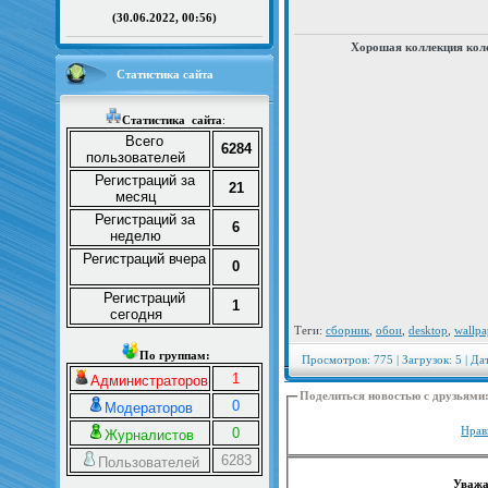
(30.06.2022, 00:56)
Хорошая коллекция коло
Статистика сайта
Статистика
сайта
:
Всего
6284
пользователей
Регистраций за
21
месяц
Регистраций за
6
неделю
Регистраций вчера
0
Регистраций
1
сегодня
Теги:
сборник
,
обои
,
desktop
,
wallpa
По группам:
Просмотров: 775 | Загрузок: 5 | Да
1
Администраторов
Поделиться новостью с друзьями
0
Модераторов
Нрав
0
Журналистов
6283
Пользователей
Уважа