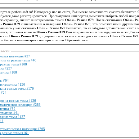
ортале perfect-soft.su! Находясь у нас на сайте, Вы имеете возможность скачать бесплатно
ебуется даже регистрироваться. Просматривая наш портал,вы можете выбрать любой понра
ую страницу, значит заинтересованы темой
Обои - Разное #79
. После скачивания
Обои - Ра
- Разное #79
и впечатлении о материале
Обои - Разное #79
, что поможет нам и другим по
представление о нем. Если вам понравилось у нас скачивать
Обои - Разное #79
бесплатно, то не забудьте добавить наш сайт в
еемся, что наша новость
Обои - Разное #79
Вам понравилась и в благодарность за это,Вы н
овости
Обои - Разное #79
допущена опечатка или ссылки для скачивания
Обои - Разное #79
м событии в комментариях или при помощи Обратной связи.
овости
:
еская коллекция #27
рник на разные темы #40
 разные темы #108
ика #237
матика #188
мы #64
ая тематика #130
к на разные темы #176
 #24
ция на разные темы #136
ематическая коллекция #286
матика #82
тематика #41
разные темы #127
144
нотематическая коллекция #205
а разные темы #161