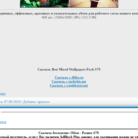
ритных, эффектных, красивых и увлекательных обоев для рабочего стола вашего ко
400 шт. | 2560x1600 | JPG | 512.3 Mb
Скачать Best Mixed Wallpapers Pack #79
Скачать с dfiles.ru
Скачать с turbobit.net
Скачать с rapidgator.net
pers
та: 07.08.2026 | Добавил:
igmaxus
:
ится
Скачать бесплатно: Обои - Разное #79
емый посетитель, если у Вас включен AdBlock Plus, кнопку для скачивания можно не ув