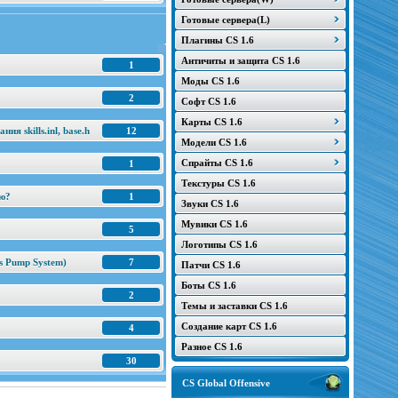
Готовые сервера(L)
Плагины CS 1.6
Античиты и защита CS 1.6
1
Моды CS 1.6
2
Софт CS 1.6
Карты CS 1.6
я skills.inl, base.h
12
Модели CS 1.6
Спрайты CS 1.6
1
Текстуры CS 1.6
ню?
1
Звуки CS 1.6
Мувики CS 1.6
5
Логотипы CS 1.6
s Pump System)
7
Патчи CS 1.6
Боты CS 1.6
2
Темы и заставки CS 1.6
Создание карт CS 1.6
4
Разное CS 1.6
30
CS Global Offensive