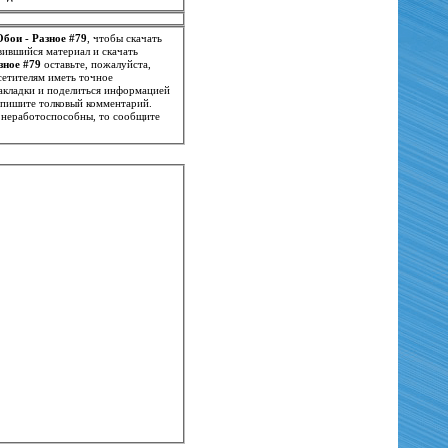
Обои - Разное #79
, чтобы скачать
вившийся материал и скачать
зное #79
оставьте, пожалуйста,
сетителям иметь точное
 закладки и поделиться информацией
апишите толковый комментарий.
неработоспособны, то сообщите