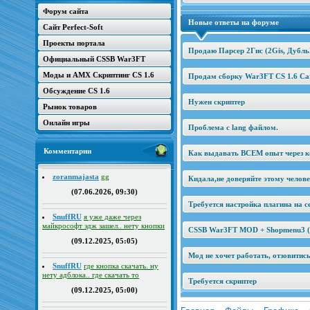
Форум сайта
Новые ответы на форуме
Сайт Perfect-Soft
Проекты портала
Продаю Парсер 2Гис (2Gis, Дубль
Официальный CSSB War3FT
Моды и AMX Скриптинг CS 1.6
Продам сборку War3FT CS 1.6 Car
Обсуждение CS 1.6
Нужен скриптер
Рынок товаров
Онлайн игры
Проблема с lang файлом.
Комментарии
Как выдавать ВСЕМ опыт через к
zoranmajasta
gg
Кидала,не доверяйте этому челов
(07.06.2026, 09:30)
Требуется настройка плагина на се
SnuffRU
я уже даже через
майкрософт эдж зашел.. нету кнопки
CSSB War3FT MOD + Shopmenu3 (2
(09.12.2025, 05:05)
Мод не хочет работать, отзовитис
SnuffRU
где кнопка скачать. ну
нету адблока.. где скачать то
Требуется скриптер
(09.12.2025, 05:00)