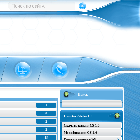
Поиск
1
0
Counter-Strike 1.6
2
Скачать клиент CS 1.6
2
Модификации CS 1.6
45
Готовые сервера(W)