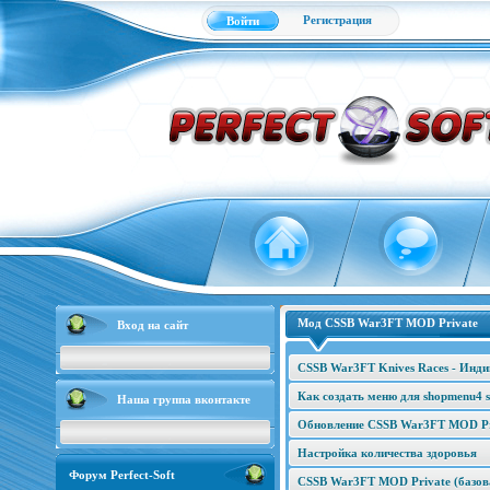
Регистрация
Войти
Мод CSSB War3FT MOD Private
Вход на сайт
CSSB War3FT Knives Races - Инд
Как создать меню для shopmenu4 s
Наша группа вконтакте
Обновление CSSB War3FT MOD Pri
Настройка количества здоровья
Форум Perfect-Soft
CSSB War3FT MOD Private (базова