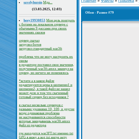
Главная
»
Файлы
»
Графика
»
savelyhursin
Мда...
(13.03.2025, 12:03)
Обои - Разное #79
heey19930853
Моя цель поиграть
с ботами на локальном сервере с
обычными 9 рассами при своих
значениях скилов
сервер скачал
загрузил ботов
загрузил стандартный war3ft
проблема что не могу настроить их
скилы
в редакторе поставил свои значения,
полученный war3ft.amxx закинул на
сервер, но ничего не поменялось
*кстати а в каком файле
редактируются цены в шопменю1 и
шопменю2, я такой файл не нашел
может дело в том что скаченный
готовый сервер без исходников ?
я скачал несколько серверов с
разными уровнями 10, 100, и другие
везде одинаковая проблема
не настраиваются способности
которые закидываешь war3ft.amxx
файл из редактора
где находится war3FT.txt именно txt
GFG я вижу а вот txt нигде нету