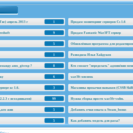
Гис) апрель 2013 г
1
Продам мониторинг серверов Cs 1.6
edsoft
9
Продам Fantastic War3FT сервер
5
Обновлённая программа для редактировани
1
Разводила Илья Хайдуков
оманду amx_givexp ?
8
Кто сможет "переделать" админ/вип ме
еку
6
war3ft мяснмк
рвере кс 1.6.
3
Магазины прокачки навыков (CSSB Skill
.2.3 c исходниками)
99
Нужна сборка просто war3ft+csdm.
ь,кто жив
5
Добавить очки опыта к Steam_bonus
5
Как добавить модель для расы?