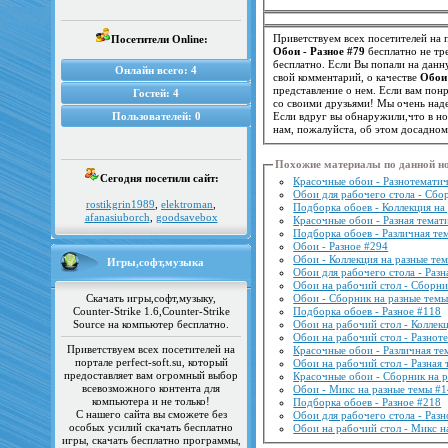
Приветствуем всех посетителей на п
Посетители Online:
Обои - Разное #79
бесплатно не тр
бесплатно. Если Вы попали на данн
Онлайн всего:
4
свой комментарий, о качестве
Обои 
Гостей:
4
со своими друзьями! Мы очень над
Пользователей:
0
Если вдруг вы обнаружили,что в н
нам, пожалуйста, об этом досадно
Похожие материалы по данной н
Сегодня посетили сайт:
Красочные обои - Разнотематич
Обои для рабочего стола - Сбо
rostikgrin1989
,
elektroman
,
Подборка обоев - Коллекция на
afanasiuborch
,
goodsavebox
Красочные обои - Разная темат
Подборка обоев - Различная те
Обои - Разное #294
Обои - Коллекция на разные те
Игры,софт,музыка
Обои для рабочего стола - Разн
Обои на рабочий стол - Сборни
Скачать игры,софт,музыку,
Обои - Сборник на разные темы
Counter-Strike 1.6,Counter-Strike
Подборка обоев - Разное #118
Source на компьютер бесплатно.
Обои на рабочий стол - Коллек
Обои на рабочий стол - Разнот
Приветствуем всех посетителей на
Красочные обои - Различная те
портале perfect-soft.su, который
Обои на рабочий стол - Разная 
предоставляет вам огромный выбор
Красочные обои - Сборник на 
всевозможного контента для
Обои - Микс на разные темы #
компьютера и не только!
Подборка обоев - Разное #218
С нашего сайта вы сможете без
Обои для рабочего стола - Раз
особых усилий скачать бесплатно
Обои на рабочий стол - Микс н
игры, скачать бесплатно программы,