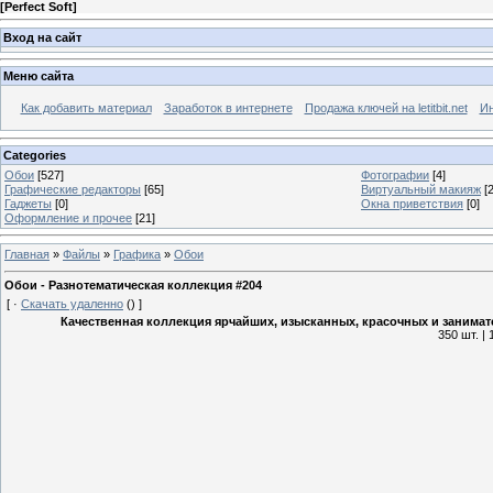
[
Perfect Soft
]
Вход на сайт
Меню сайта
Как добавить материал
Заработок в интернете
Продажа ключей на letitbit.net
Ин
Categories
Обои
[527]
Фотографии
[4]
Графические редакторы
[65]
Виртуальный макияж
[2
Гаджеты
[0]
Окна приветствия
[0]
Оформление и прочее
[21]
Главная
»
Файлы
»
Графика
»
Обои
Обои - Разнотематическая коллекция #204
[
·
Скачать удаленно
()
]
Качественная коллекция ярчайших, изысканных, красочных и занима
350 шт. |