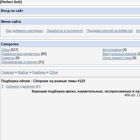
[
Perfect Soft
]
Вход на сайт
Меню сайта
Как добавить материал
Заработок в интернете
Продажа ключей на letitbit.net
Ин
Categories
Обои
[527]
Фотографии
[4]
Графические редакторы
[65]
Виртуальный макияж
[2
Гаджеты
[0]
Окна приветствия
[0]
Оформление и прочее
[21]
Главная
»
Файлы
»
Графика
»
Обои
Подборка обоев - Сборник на разные темы #123
[
·
Скачать удаленно
()
]
Хорошая подборка ярких, изумительных, экспрессивных и пр
400 шт. |