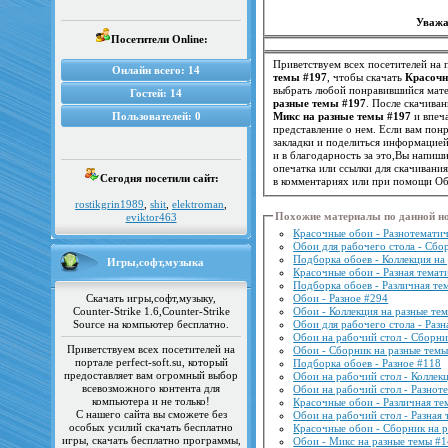
Уважа
Посетители Online:
Приветствуем всех посетителей на п
Онлайн всего:
14
темы #197
, чтобы скачать
Красочн
выбрать любой понравившийся матер
Гостей:
14
разные темы #197
. После скачива
Пользователей:
0
Микс на разные темы #197
и впеч
закладки и поделиться информацие
и в благодарность за это,Вы напиш
опечатка или ссылки для скачивани
Сегодня посетили сайт:
в комментариях или при помощи Об
rostikgrin1989
,
shit
,
elektroman
,
Похожие материалы по данной н
eviktor463
Красочные обои - Разнотематич
Обои для рабочего стола - Сбо
Подборка обоев - Коллекция на
Игры,софт,музыка
Красочные обои - Разная темат
Подборка обоев - Различная те
Скачать игры,софт,музыку,
Обои - Разное #294
Counter-Strike 1.6,Counter-Strike
Обои - Коллекция на разные те
Source на компьютер бесплатно.
Обои для рабочего стола - Разн
Обои на рабочий стол - Сборни
Приветствуем всех посетителей на
Обои - Сборник на разные темы
портале perfect-soft.su, который
Подборка обоев - Разное #118
предоставляет вам огромный выбор
Обои на рабочий стол - Коллек
всевозможного контента для
Обои на рабочий стол - Разнот
компьютера и не только!
Красочные обои - Различная те
С нашего сайта вы сможете без
Обои на рабочий стол - Разная 
особых усилий скачать бесплатно
Красочные обои - Сборник на 
игры, скачать бесплатно программы,
Обои - Микс на разные темы #