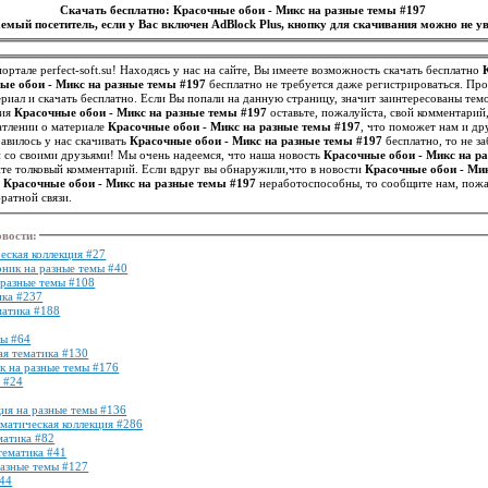
Скачать бесплатно: Красочные обои - Микс на разные темы #197
емый посетитель, если у Вас включен AdBlock Plus, кнопку для скачивания можно не ув
ортале perfect-soft.su! Находясь у нас на сайте, Вы имеете возможность скачать бесплатно
ые обои - Микс на разные темы #197
бесплатно не требуется даже регистрироваться. Пр
иал и скачать бесплатно. Если Вы попали на данную страницу, значит заинтересованы те
ния
Красочные обои - Микс на разные темы #197
оставьте, пожалуйста, свой комментарий
атлении о материале
Красочные обои - Микс на разные темы #197
, что поможет нам и др
представление о нем. Если вам понравилось у нас скачивать
Красочные обои - Микс на разные темы #197
бесплатно, то не за
й со своими друзьями! Мы очень надеемся, что наша новость
Красочные обои - Микс на р
ите толковый комментарий. Если вдруг вы обнаружили,что в новости
Красочные обои - Ми
я
Красочные обои - Микс на разные темы #197
неработоспособны, то сообщите нам, пожа
ратной связи.
овости
:
еская коллекция #27
рник на разные темы #40
 разные темы #108
ика #237
матика #188
мы #64
ая тематика #130
к на разные темы #176
 #24
ция на разные темы #136
ематическая коллекция #286
матика #82
тематика #41
разные темы #127
144