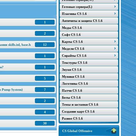
Готовые сервера(L)
Плагины CS 1.6
Античиты и защита CS 1.6
1
Моды CS 1.6
2
Софт CS 1.6
Карты CS 1.6
я skills.inl, base.h
12
Модели CS 1.6
Спрайты CS 1.6
1
Текстуры CS 1.6
ню?
1
Звуки CS 1.6
Мувики CS 1.6
5
Логотипы CS 1.6
s Pump System)
7
Патчи CS 1.6
Боты CS 1.6
2
Темы и заставки CS 1.6
Создание карт CS 1.6
4
Разное CS 1.6
30
CS Global Offensive