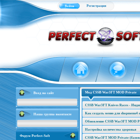
Регистрация
Войти
Мод CSSB War3FT MOD Private
Вход на сайт
CSSB War3FT Knives Races - Инд
Как создать меню для shopmenu4 s
Наша группа вконтакте
Обновление CSSB War3FT MOD Pri
Настройка количества здоровья
Форум Perfect-Soft
CSSB War3FT MOD Private (базова