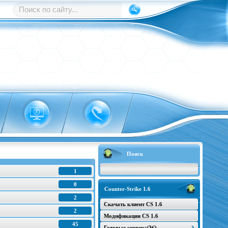
Поиск
1
0
Counter-Strike 1.6
2
Скачать клиент CS 1.6
2
Модификации CS 1.6
45
Готовые сервера(W)