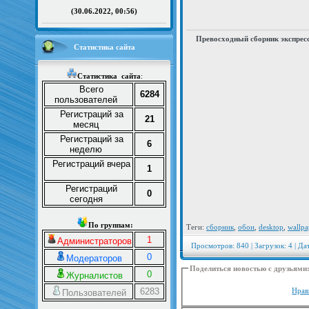
(30.06.2022, 00:56)
Превосходный сборник экспрес
Статистика сайта
Статистика
сайта
:
Всего
6284
пользователей
Регистраций за
21
месяц
Регистраций за
6
неделю
Регистраций вчера
1
Регистраций
0
сегодня
По группам:
Теги:
сборник
,
обои
,
desktop
,
wallpa
1
Администраторов
Просмотров: 840 | Загрузок: 4 | Да
0
Модераторов
Поделиться новостью с друзьями
0
Журналистов
6283
Нрав
Пользователей