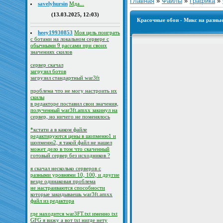
Главная
»
Файлы
»
Графика
»
savelyhursin
Мда...
(13.03.2025, 12:03)
Красочные обои - Микс на разны
heey19930853
Моя цель поиграть
с ботами на локальном сервере с
обычными 9 рассами при своих
значениях скилов
сервер скачал
загрузил ботов
загрузил стандартный war3ft
проблема что не могу настроить их
скилы
в редакторе поставил свои значения,
полученный war3ft.amxx закинул на
сервер, но ничего не поменялось
*кстати а в каком файле
редактируются цены в шопменю1 и
шопменю2, я такой файл не нашел
может дело в том что скаченный
готовый сервер без исходников ?
я скачал несколько серверов с
разными уровнями 10, 100, и другие
везде одинаковая проблема
не настраиваются способности
которые закидываешь war3ft.amxx
файл из редактора
где находится war3FT.txt именно txt
GFG я вижу а вот txt нигде нету