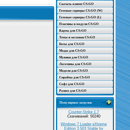
Скачать клиент CS:GO
Готовые серверы CS:GO (W)
Готовые серверы CS:GO (L)
Плагины и модули CS:GO
Карты для CS:GO
Темы и заставки CS:GO
Боты для CS:GO
Моды для CS:GO
Мувики для CS:GO
Логотипы для CS:GO
Модели для CS:GO
Спрайты для CS:GO
Софт для CS:GO
Разное для CS:GO
Популярные загрузки
Counter-Strike 1.7
Скачиваний: 50240
Windows 7 Loader eXtreme
Edition 3.503 Stable by