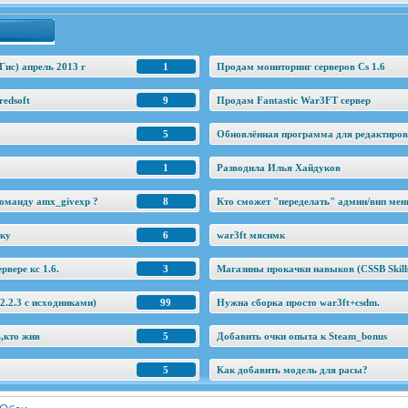
Гис) апрель 2013 г
1
Продам мониторинг серверов Cs 1.6
edsoft
9
Продам Fantastic War3FT сервер
5
Обновлённая программа для редактировани
1
Разводила Илья Хайдуков
оманду amx_givexp ?
8
Кто сможет "переделать" админ/вип ме
еку
6
war3ft мяснмк
рвере кс 1.6.
3
Магазины прокачки навыков (CSSB Skill
.2.3 c исходниками)
99
Нужна сборка просто war3ft+csdm.
ь,кто жив
5
Добавить очки опыта к Steam_bonus
5
Как добавить модель для расы?