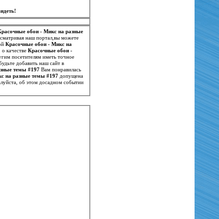
идеть!
Красочные обои - Микс на разные
осматривая наш портал,вы можете
мой
Красочные обои - Микс на
, о качестве
Красочные обои -
угим посетителям иметь точное
будьте добавить наш сайт в
азные темы #197
Вам понравилась
кс на разные темы #197
допущена
луйста, об этом досадном событии