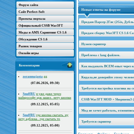
Форум сайта
Новые ответы на форуме
Сайт Perfect-Soft
Проекты портала
Продаю Парсер 2Гис (2Gis, Дубль
Официальный CSSB War3FT
Моды и AMX Скриптинг CS 1.6
Продам сборку War3FT CS 1.6 Car
Обсуждение CS 1.6
Нужен скриптер
Рынок товаров
Онлайн игры
Проблема с lang файлом.
Комментарии
Как выдавать ВСЕМ опыт через к
zoranmajasta
gg
Кидала,не доверяйте этому челов
(07.06.2026, 09:30)
Требуется настройка плагина на се
SnuffRU
я уже даже через
майкрософт эдж зашел.. нету кнопки
CSSB War3FT MOD + Shopmenu3 (2
(09.12.2025, 05:05)
Мод не хочет работать, отзовитис
SnuffRU
где кнопка скачать. ну
нету адблока.. где скачать то
Требуется скриптер
(09.12.2025, 05:00)