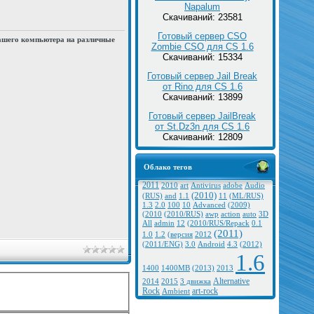
Napalum
Скачиваний: 23581
Готовый сервер CSO
ашего компьютера на различные
Zombie CSO для CS 1.6
Скачиваний: 15334
Готовый сервер Jail Break
от Rino для CS 1.6
Скачиваний: 13899
Готовый сервер JailBreak
от St.Dz3n для CS 1.6
Скачиваний: 12809
Облако тегов
2011
2010
art
Antivirus
adobe
Audio
(2010)
(RUS)
and
1.1
11
(ML/RUS)
1.3
2.0
100
10
Advanced
(2009)
(2010
(2010/RUS)
awp
action
auto
3D
All
admin
12
(2010/RUS/Repack
0.1
(2011)
1.0
1.2
(версия
2012
(2011/ENG)
3.0
Android
4.3
(2012)
1.6
1400
1400MB
(2013)
2013
Alternative
2014
2015
3 движка
Rock
art-rock
Ambient