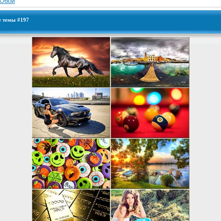
Обои
е темы #197