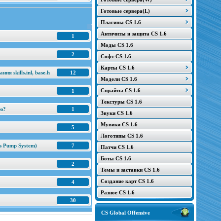
Готовые сервера(L)
Плагины CS 1.6
Античиты и защита CS 1.6
1
Моды CS 1.6
2
Софт CS 1.6
Карты CS 1.6
я skills.inl, base.h
12
Модели CS 1.6
Спрайты CS 1.6
1
Текстуры CS 1.6
ню?
1
Звуки CS 1.6
Мувики CS 1.6
5
Логотипы CS 1.6
s Pump System)
7
Патчи CS 1.6
Боты CS 1.6
2
Темы и заставки CS 1.6
Создание карт CS 1.6
4
Разное CS 1.6
30
CS Global Offensive