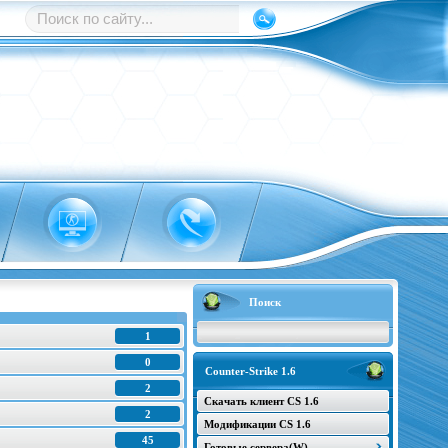
Поиск
1
0
Counter-Strike 1.6
2
Скачать клиент CS 1.6
2
Модификации CS 1.6
45
Готовые сервера(W)