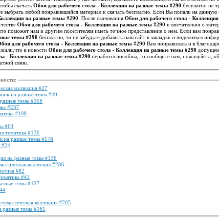
 чтобы скачать
Обои для рабочего стола - Коллекция на разные темы #290
бесплатно не т
 выбрать любой понравившийся материал и скачать бесплатно. Если Вы попали на данную 
 Коллекция на разные темы #290
. После скачивания
Обои для рабочего стола - Коллекци
ачестве
Обои для рабочего стола - Коллекция на разные темы #290
и впечатлении о мате
азные темы #290
бесплатно, то не забудьте добавить наш сайт в закладки и поделиться инф
бои для рабочего стола - Коллекция на разные темы #290
Вам понравилась и в благодар
ужили,что в новости
Обои для рабочего стола - Коллекция на разные темы #290
допущена
ла - Коллекция на разные темы #290
неработоспособны, то сообщите нам, пожалуйста, о
тной связи.
овости
:
еская коллекция #27
рник на разные темы #40
 разные темы #108
ика #237
матика #188
мы #64
ая тематика #130
к на разные темы #176
 #24
ция на разные темы #136
ематическая коллекция #286
матика #82
тематика #41
разные темы #127
144
нотематическая коллекция #205
а разные темы #161