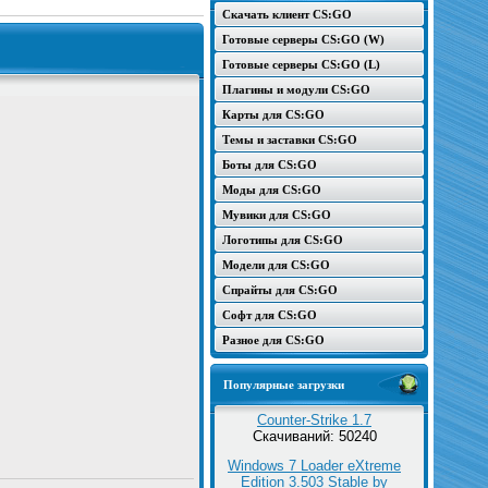
Скачать клиент CS:GO
Готовые серверы CS:GO (W)
Готовые серверы CS:GO (L)
Плагины и модули CS:GO
Карты для CS:GO
Темы и заставки CS:GO
Боты для CS:GO
Моды для CS:GO
Мувики для CS:GO
Логотипы для CS:GO
Модели для CS:GO
Спрайты для CS:GO
Софт для CS:GO
Разное для CS:GO
Популярные загрузки
Counter-Strike 1.7
Скачиваний: 50240
Windows 7 Loader eXtreme
Edition 3.503 Stable by