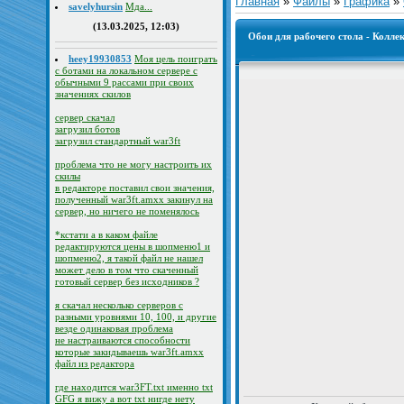
Главная
»
Файлы
»
Графика
»
savelyhursin
Мда...
(13.03.2025, 12:03)
Обои для рабочего стола - Колле
heey19930853
Моя цель поиграть
с ботами на локальном сервере с
обычными 9 рассами при своих
значениях скилов
сервер скачал
загрузил ботов
загрузил стандартный war3ft
проблема что не могу настроить их
скилы
в редакторе поставил свои значения,
полученный war3ft.amxx закинул на
сервер, но ничего не поменялось
*кстати а в каком файле
редактируются цены в шопменю1 и
шопменю2, я такой файл не нашел
может дело в том что скаченный
готовый сервер без исходников ?
я скачал несколько серверов с
разными уровнями 10, 100, и другие
везде одинаковая проблема
не настраиваются способности
которые закидываешь war3ft.amxx
файл из редактора
где находится war3FT.txt именно txt
GFG я вижу а вот txt нигде нету