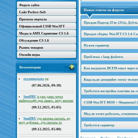
Форум сайта
Новые ответы на форуме
Сайт Perfect-Soft
Проекты портала
Продаю Парсер 2Гис (2Gis, Дубль
Официальный CSSB War3FT
Моды и AMX Скриптинг CS 1.6
Продам сборку War3FT CS 1.6 Car
Обсуждение CS 1.6
Нужен скриптер
Рынок товаров
Онлайн игры
Проблема с lang файлом.
Комментарии
Как выдавать ВСЕМ опыт через к
zoranmajasta
gg
Кидала,не доверяйте этому челов
(07.06.2026, 09:30)
Требуется настройка плагина на се
SnuffRU
я уже даже через
майкрософт эдж зашел.. нету кнопки
CSSB War3FT MOD + Shopmenu3 (2
(09.12.2025, 05:05)
Мод не хочет работать, отзовитис
SnuffRU
где кнопка скачать. ну
нету адблока.. где скачать то
Требуется скриптер
(09.12.2025, 05:00)