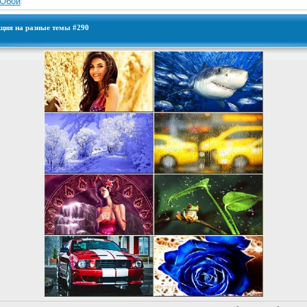
Обои
кция на разные темы #290