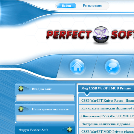
Регистрация
Войти
Мод CSSB War3FT MOD Private
Вход на сайт
CSSB War3FT Knives Races - Инд
Как создать меню для shopmenu4 s
Наша группа вконтакте
Обновление CSSB War3FT MOD Pri
Настройка количества здоровья
Форум Perfect-Soft
CSSB War3FT MOD Private (базова