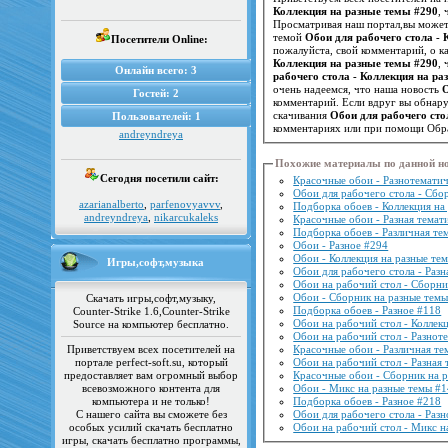
Коллекция на разные темы #290
,
Просматривая наш портал,вы можете
темой
Обои для рабочего стола -
Посетители Online:
пожалуйста, свой комментарий, о к
Коллекция на разные темы #290
Онлайн всего:
3
рабочего стола - Коллекция на р
очень надеемся, что наша новость
О
Гостей:
2
комментарий. Если вдруг вы обнар
скачивания
Обои для рабочего сто
Пользователей:
1
комментариях или при помощи Обра
andreyndreya
Похожие материалы по данной н
Сегодня посетили сайт:
Красочные обои - Разнотематич
Обои для рабочего стола - Сбо
azarianalberto
,
parfenovyavvv
,
Подборка обоев - Коллекция на
andreyndreya
,
nikarcukaleks
Красочные обои - Разная темат
Подборка обоев - Различная те
Обои - Разное #294
Обои - Коллекция на разные те
Игры,софт,музыка
Обои для рабочего стола - Разн
Обои на рабочий стол - Сборни
Обои - Сборник на разные темы
Скачать игры,софт,музыку,
Подборка обоев - Разное #118
Counter-Strike 1.6,Counter-Strike
Обои на рабочий стол - Коллек
Source на компьютер бесплатно.
Обои на рабочий стол - Разнот
Приветствуем всех посетителей на
Красочные обои - Различная те
портале perfect-soft.su, который
Обои на рабочий стол - Разная 
предоставляет вам огромный выбор
Красочные обои - Сборник на 
всевозможного контента для
Обои - Микс на разные темы #
компьютера и не только!
Подборка обоев - Разное #218
С нашего сайта вы сможете без
Обои для рабочего стола - Раз
особых усилий скачать бесплатно
Обои на рабочий стол - Микс н
игры, скачать бесплатно программы,