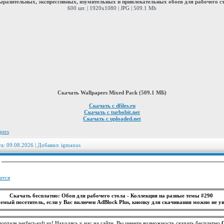
разительных, экспрессивных, изумительных и привлекательных обоев для рабочего с
600 шт. | 1920x1080 | JPG | 509.1 Mb
Скачать Wallpapers Mixed Pack (509.1 МБ)
Скачать с dfiles.ru
Скачать с turbobit.net
Скачать с uploaded.net
pers
та: 09.08.2026 | Добавил:
igmaxus
:
ится
Скачать бесплатно: Обои для рабочего стола - Коллекция на разные темы #290
емый посетитель, если у Вас включен AdBlock Plus, кнопку для скачивания можно не ув
ортале perfect-soft.su! Находясь у нас на сайте, Вы имеете возможность скачать бесплатно