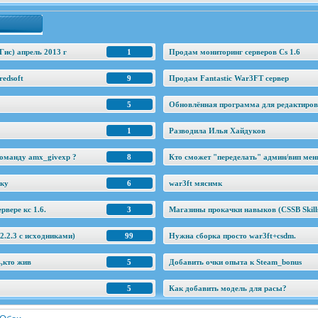
Гис) апрель 2013 г
1
Продам мониторинг серверов Cs 1.6
edsoft
9
Продам Fantastic War3FT сервер
5
Обновлённая программа для редактировани
1
Разводила Илья Хайдуков
оманду amx_givexp ?
8
Кто сможет "переделать" админ/вип ме
еку
6
war3ft мяснмк
рвере кс 1.6.
3
Магазины прокачки навыков (CSSB Skill
.2.3 c исходниками)
99
Нужна сборка просто war3ft+csdm.
ь,кто жив
5
Добавить очки опыта к Steam_bonus
5
Как добавить модель для расы?