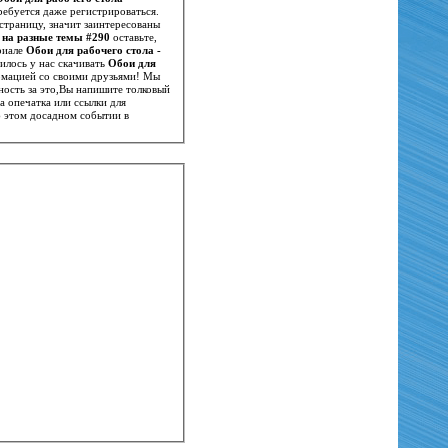
ребуется даже регистрироваться.
страницу, значит заинтересованы
я на разные темы #290
оставьте,
риале
Обои для рабочего стола -
, что поможет нам и другим посетителям иметь точное представление о нем. Если вам понравилось у нас скачивать
Обои для
ормацией со своими друзьями! Мы
ность за это,Вы напишите толковый
 опечатка или ссылки для
б этом досадном событии в