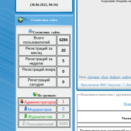
Хороший сборник вы
(30.06.2022, 00:56)
Статистика сайта
Статистика
сайта
:
Всего
6284
пользователей
Регистраций за
20
месяц
Регистраций за
5
неделю
Регистраций вчера
0
Теги:
сборник
,
обои
,
desktop
,
wallpa
Регистраций
0
сегодня
Просмотров: 860 | Загрузок: 7 | Да
Поделиться новостью с друзьями
По группам:
1
Администраторов
Нрав
0
Модераторов
0
Журналистов
Уважа
6283
Пользователей
Приветствуем всех посетителей на п