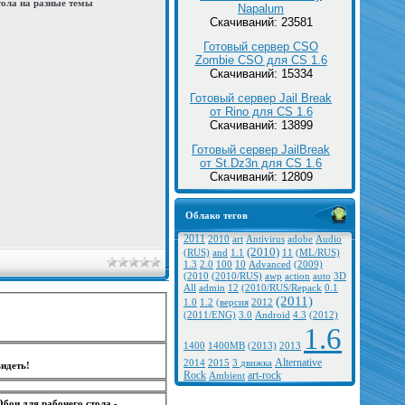
тола на разные темы
Napalum
Скачиваний: 23581
Готовый сервер CSO
Zombie CSO для CS 1.6
Скачиваний: 15334
Готовый сервер Jail Break
от Rino для CS 1.6
Скачиваний: 13899
Готовый сервер JailBreak
от St.Dz3n для CS 1.6
Скачиваний: 12809
Облако тегов
2011
2010
art
Antivirus
adobe
Audio
(2010)
(RUS)
and
1.1
11
(ML/RUS)
1.3
2.0
100
10
Advanced
(2009)
(2010
(2010/RUS)
awp
action
auto
3D
All
admin
12
(2010/RUS/Repack
0.1
(2011)
1.0
1.2
(версия
2012
(2011/ENG)
3.0
Android
4.3
(2012)
1.6
1400
1400MB
(2013)
2013
Alternative
2014
2015
3 движка
идеть!
Rock
art-rock
Ambient
Обои для рабочего стола -