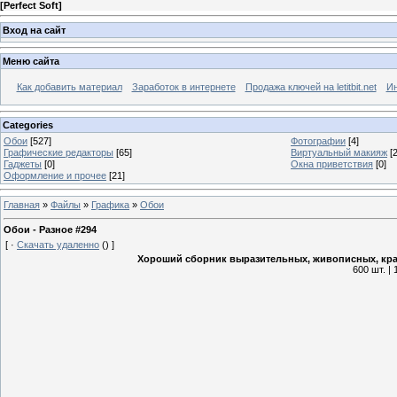
[
Perfect Soft
]
Вход на сайт
Меню сайта
Как добавить материал
Заработок в интернете
Продажа ключей на letitbit.net
Ин
Categories
Обои
[527]
Фотографии
[4]
Графические редакторы
[65]
Виртуальный макияж
[2
Гаджеты
[0]
Окна приветствия
[0]
Оформление и прочее
[21]
Главная
»
Файлы
»
Графика
»
Обои
Обои - Разное #294
[
·
Скачать удаленно
()
]
Хороший сборник выразительных, живописных, крас
600 шт. |