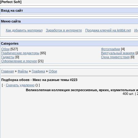
[
Perfect Soft
]
Вход на сайт
Меню сайта
Как добавить материал
Заработок в интернете
Продажа ключей на letitbit.net
Ин
Categories
Обои
[527]
Фотографии
[4]
Графические редакторы
[65]
Виртуальный макияж
[2
Гаджеты
[0]
Окна приветствия
[0]
Оформление и прочее
[21]
Главная
»
Файлы
»
Графика
»
Обои
Подборка обоев - Микс на разные темы #223
[
·
Скачать удаленно
()
]
Великолепная коллекция экспрессивных, ярких, изумительных и
400 шт. |