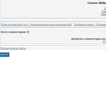
Скачать Wallpa
С
Ска
Ска
Обои на рабочий стол - Разнотематическая коллекция #41
Подборка обоев - Сборник
Всего комментариев
:
0
Добавлять комментарии могу
[
Р
Полная версия сайта