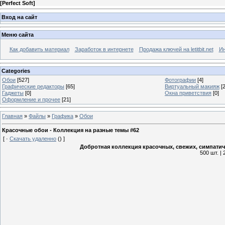
[
Perfect Soft
]
Вход на сайт
Меню сайта
Как добавить материал
Заработок в интернете
Продажа ключей на letitbit.net
Ин
Categories
Обои
[527]
Фотографии
[4]
Графические редакторы
[65]
Виртуальный макияж
[2
Гаджеты
[0]
Окна приветствия
[0]
Оформление и прочее
[21]
Главная
»
Файлы
»
Графика
»
Обои
Красочные обои - Коллекция на разные темы #62
[
·
Скачать удаленно
()
]
Добротная коллекция красочных, свежих, симпатич
500 шт. |