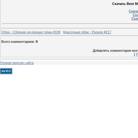
Скачать Best Mi
Скача
Ска
Ска
Обои - Сборник на разные темы #199
Красочные обои - Разное #217
Всего комментариев
:
0
Добавлять комментарии могу
[
Р
Полная версия сайта