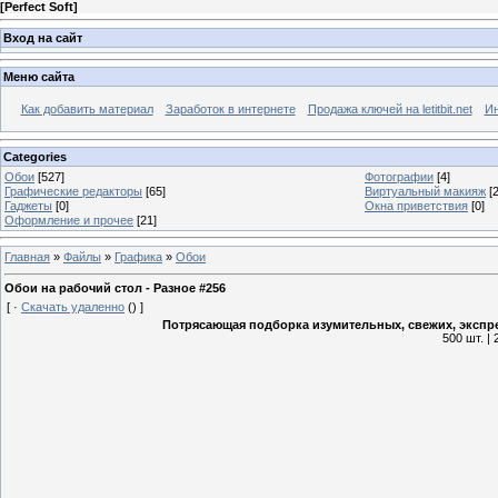
[
Perfect Soft
]
Вход на сайт
Меню сайта
Как добавить материал
Заработок в интернете
Продажа ключей на letitbit.net
Ин
Categories
Обои
[527]
Фотографии
[4]
Графические редакторы
[65]
Виртуальный макияж
[2
Гаджеты
[0]
Окна приветствия
[0]
Оформление и прочее
[21]
Главная
»
Файлы
»
Графика
»
Обои
Обои на рабочий стол - Разное #256
[
·
Скачать удаленно
()
]
Потрясающая подборка изумительных, свежих, экспре
500 шт. |