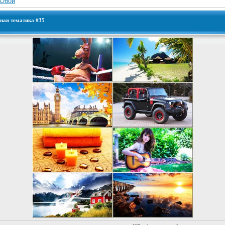
Обои
чная тематика #35