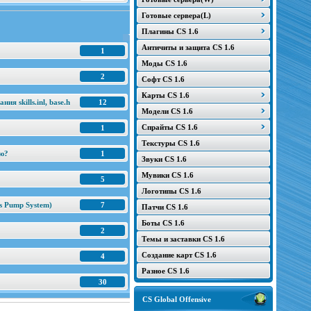
Готовые сервера(L)
Плагины CS 1.6
Античиты и защита CS 1.6
1
Моды CS 1.6
2
Софт CS 1.6
Карты CS 1.6
я skills.inl, base.h
12
Модели CS 1.6
Спрайты CS 1.6
1
Текстуры CS 1.6
ню?
1
Звуки CS 1.6
Мувики CS 1.6
5
Логотипы CS 1.6
s Pump System)
7
Патчи CS 1.6
Боты CS 1.6
2
Темы и заставки CS 1.6
Создание карт CS 1.6
4
Разное CS 1.6
30
CS Global Offensive