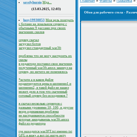
Главная
»
Файлы
»
Графика
»
savelyhursin
Мда...
(13.03.2025, 12:03)
Обои для рабочего стола - Разли
heey19930853
Моя цель поиграть
с ботами на локальном сервере с
обычными 9 рассами при своих
значениях скилов
сервер скачал
загрузил ботов
загрузил стандартный war3ft
проблема что не могу настроить их
скилы
в редакторе поставил свои значения,
полученный war3ft.amxx закинул на
сервер, но ничего не поменялось
*кстати а в каком файле
редактируются цены в шопменю1 и
шопменю2, я такой файл не нашел
может дело в том что скаченный
готовый сервер без исходников ?
я скачал несколько серверов с
разными уровнями 10, 100, и другие
везде одинаковая проблема
не настраиваются способности
которые закидываешь war3ft.amxx
файл из редактора
где находится war3FT.txt именно txt
GFG я вижу а вот txt нигде нету