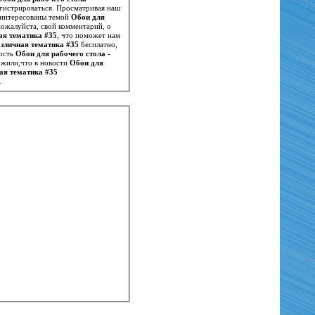
егистрироваться. Просматривая наш
заинтересованы темой
Обои для
пожалуйста, свой комментарий, о
ая тематика #35
, что поможет нам
азличная тематика #35
бесплатно,
вость
Обои для рабочего стола -
ужили,что в новости
Обои для
ная тематика #35
.