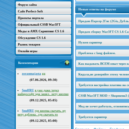
Форум сайта
Новые ответы на форуме
Сайт Perfect-Soft
Проекты портала
Продаю Парсер 2Гис (2Gis, Дубль
Официальный CSSB War3FT
Моды и AMX Скриптинг CS 1.6
Продам сборку War3FT CS 1.6 Car
Обсуждение CS 1.6
Нужен скриптер
Рынок товаров
Онлайн игры
Проблема с lang файлом.
Комментарии
Как выдавать ВСЕМ опыт через к
zoranmajasta
gg
Кидала,не доверяйте этому челов
(07.06.2026, 09:30)
Требуется настройка плагина на се
SnuffRU
я уже даже через
майкрософт эдж зашел.. нету кнопки
CSSB War3FT MOD + Shopmenu3 (2
(09.12.2025, 05:05)
Мод не хочет работать, отзовитис
SnuffRU
где кнопка скачать. ну
нету адблока.. где скачать то
Требуется скриптер
(09.12.2025, 05:00)