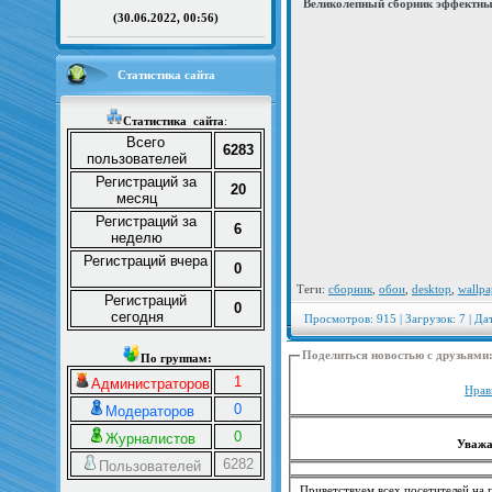
Великолепный сборник эффектных
(30.06.2022, 00:56)
Статистика сайта
Статистика
сайта
:
Всего
6283
пользователей
Регистраций за
20
месяц
Регистраций за
6
неделю
Регистраций вчера
0
Теги:
сборник
,
обои
,
desktop
,
wallpa
Регистраций
0
сегодня
Просмотров: 915 | Загрузок: 7 | Да
Поделиться новостью с друзьями
По группам:
1
Администраторов
Нрав
0
Модераторов
0
Журналистов
Уважа
6282
Пользователей
Приветствуем всех посетителей на п