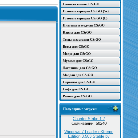
Скачать клиент CS:GO
Готовые серверы CS:GO (W)
Готовые серверы CS:GO (L)
Плагины и модули CS:GO
Карты для CS:GO
Темы и заставки CS:GO
Боты для CS:GO
Моды для CS:GO
Мувики для CS:GO
Логотипы для CS:GO
Модели для CS:GO
Спрайты для CS:GO
Софт для CS:GO
Разное для CS:GO
Популярные загрузки
Counter-Strike 1.7
Скачиваний: 50240
Windows 7 Loader eXtreme
Edition 3.503 Stable by