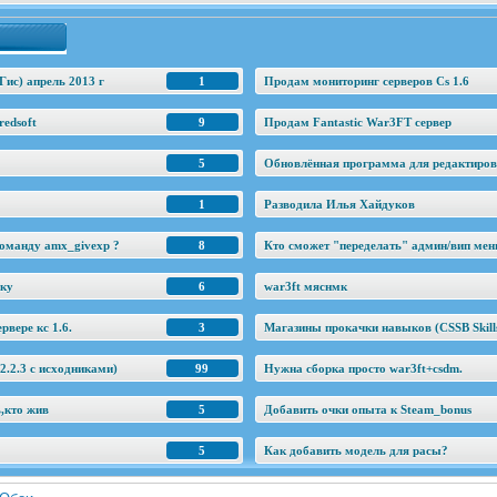
Гис) апрель 2013 г
1
Продам мониторинг серверов Cs 1.6
edsoft
9
Продам Fantastic War3FT сервер
5
Обновлённая программа для редактировани
1
Разводила Илья Хайдуков
оманду amx_givexp ?
8
Кто сможет "переделать" админ/вип ме
еку
6
war3ft мяснмк
рвере кс 1.6.
3
Магазины прокачки навыков (CSSB Skill
.2.3 c исходниками)
99
Нужна сборка просто war3ft+csdm.
ь,кто жив
5
Добавить очки опыта к Steam_bonus
5
Как добавить модель для расы?