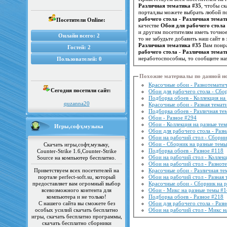
Различная тематика #35
, чтобы с
портал,вы можете выбрать любой по
рабочего стола - Различная темат
Посетители Online:
качестве
Обои для рабочего стола
Онлайн всего:
2
то не забудьте добавить наш сайт 
Различная тематика #35
Вам понра
Гостей:
2
рабочего стола - Различная темат
неработоспособны, то сообщите на
Пользователей:
0
Похожие материалы по данной н
Красочные обои - Разнотематич
Сегодня посетили сайт:
Обои для рабочего стола - Сбо
Подборка обоев - Коллекция на
quzanna20
Красочные обои - Разная темат
Подборка обоев - Различная те
Обои - Разное #294
Обои - Коллекция на разные те
Игры,софт,музыка
Обои для рабочего стола - Разн
Обои на рабочий стол - Сборни
Обои - Сборник на разные темы
Скачать игры,софт,музыку,
Подборка обоев - Разное #118
Counter-Strike 1.6,Counter-Strike
Обои на рабочий стол - Коллек
Source на компьютер бесплатно.
Обои на рабочий стол - Разнот
Приветствуем всех посетителей на
Красочные обои - Различная те
портале perfect-soft.su, который
Обои на рабочий стол - Разная 
предоставляет вам огромный выбор
Красочные обои - Сборник на 
всевозможного контента для
Обои - Микс на разные темы #
компьютера и не только!
Подборка обоев - Разное #218
С нашего сайта вы сможете без
Обои для рабочего стола - Раз
особых усилий скачать бесплатно
Обои на рабочий стол - Микс н
игры, скачать бесплатно программы,
скачать бесплатно сборники