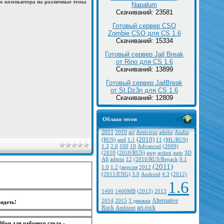
го компьютера на различные темы
Napalum
Скачиваний: 23581
Готовый сервер CSO
Zombie CSO для CS 1.6
Скачиваний: 15334
Готовый сервер Jail Break
от Rino для CS 1.6
Скачиваний: 13899
Готовый сервер JailBreak
от St.Dz3n для CS 1.6
Скачиваний: 12809
Облако тегов
2011
2010
art
Antivirus
adobe
Audio
(2010)
(RUS)
and
1.1
11
(ML/RUS)
1.3
2.0
100
10
Advanced
(2009)
(2010
(2010/RUS)
awp
action
auto
3D
All
admin
12
(2010/RUS/Repack
0.1
(2011)
1.0
1.2
(версия
2012
(2011/ENG)
3.0
Android
4.3
(2012)
1.6
1400
1400MB
(2013)
2013
Alternative
2014
2015
3 движка
идеть!
Rock
art-rock
Ambient
Обои для рабочего стола -