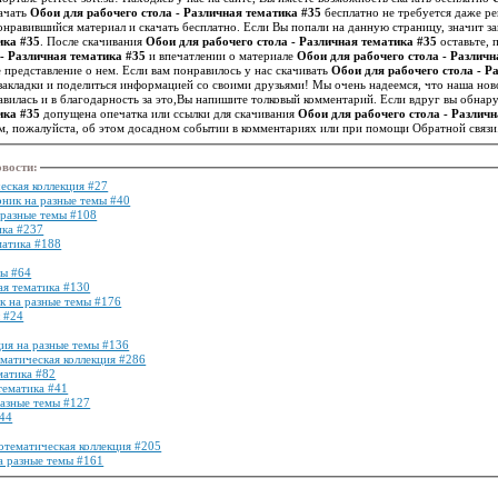
качать
Обои для рабочего стола - Различная тематика #35
бесплатно не требуется даже р
нравившийся материал и скачать бесплатно. Если Вы попали на данную страницу, значит 
ика #35
. После скачивания
Обои для рабочего стола - Различная тематика #35
оставьте, 
 - Различная тематика #35
и впечатлении о материале
Обои для рабочего стола - Различн
и другим посетителям иметь точное представление о нем. Если вам понравилось у нас скачивать
Обои для рабочего стола - Р
в закладки и поделиться информацией со своими друзьями! Мы очень надеемся, что наша но
вилась и в благодарность за это,Вы напишите толковый комментарий. Если вдруг вы обнар
ика #35
допущена опечатка или ссылки для скачивания
Обои для рабочего стола - Различ
м, пожалуйста, об этом досадном событии в комментариях или при помощи Обратной связи
овости
:
еская коллекция #27
рник на разные темы #40
 разные темы #108
ика #237
матика #188
мы #64
ая тематика #130
к на разные темы #176
 #24
ция на разные темы #136
ематическая коллекция #286
матика #82
тематика #41
разные темы #127
144
нотематическая коллекция #205
а разные темы #161