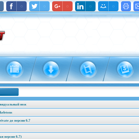
ивидуальный нож
keletons
vate до версии 6.7
я версия 6.7)