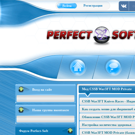
Регистрация
Войти
Мод CSSB War3FT MOD Private
Вход на сайт
CSSB War3FT Knives Races - Инд
Как создать меню для shopmenu4 s
Наша группа вконтакте
Обновление CSSB War3FT MOD Pri
Настройка количества здоровья
Форум Perfect-Soft
CSSB War3FT MOD Private (базова