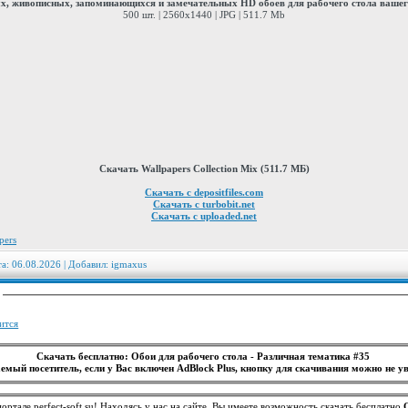
, живописных, запоминающихся и замечательных HD обоев для рабочего стола ваше
500 шт. | 2560x1440 | JPG | 511.7 Mb
Скачать Wallpapers Collection Mix (511.7 МБ)
Скачать с depositfiles.com
Скачать с turbobit.net
Скачать с uploaded.net
pers
та: 06.08.2026 | Добавил:
igmaxus
:
ится
Скачать бесплатно: Обои для рабочего стола - Различная тематика #35
емый посетитель, если у Вас включен AdBlock Plus, кнопку для скачивания можно не ув
ортале perfect-soft.su! Находясь у нас на сайте, Вы имеете возможность скачать бесплатно