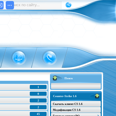
Поиск
1
0
Counter-Strike 1.6
2
Скачать клиент CS 1.6
2
Модификации CS 1.6
45
Готовые сервера(W)