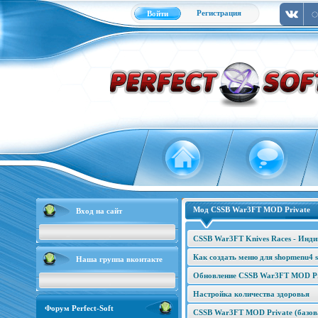
Регистрация
Войти
Мод CSSB War3FT MOD Private
Вход на сайт
CSSB War3FT Knives Races - Инд
Как создать меню для shopmenu4 s
Наша группа вконтакте
Обновление CSSB War3FT MOD Pri
Настройка количества здоровья
Форум Perfect-Soft
CSSB War3FT MOD Private (базова