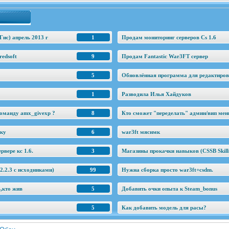
Гис) апрель 2013 г
1
Продам мониторинг серверов Cs 1.6
edsoft
9
Продам Fantastic War3FT сервер
5
Обновлённая программа для редактировани
1
Разводила Илья Хайдуков
оманду amx_givexp ?
8
Кто сможет "переделать" админ/вип ме
еку
6
war3ft мяснмк
рвере кс 1.6.
3
Магазины прокачки навыков (CSSB Skill
.2.3 c исходниками)
99
Нужна сборка просто war3ft+csdm.
ь,кто жив
5
Добавить очки опыта к Steam_bonus
5
Как добавить модель для расы?