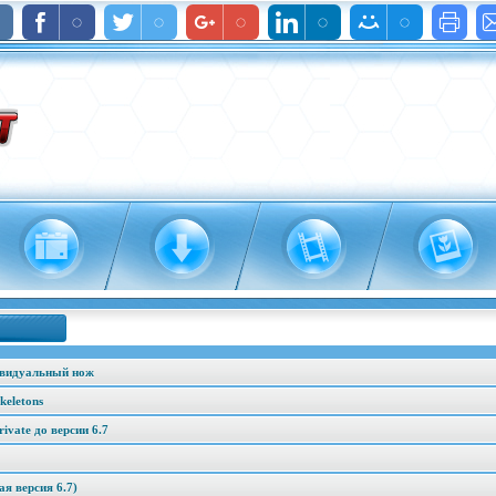
ивидуальный нож
keletons
vate до версии 6.7
я версия 6.7)