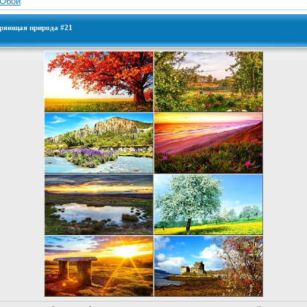
Обои
оряющая природа #21