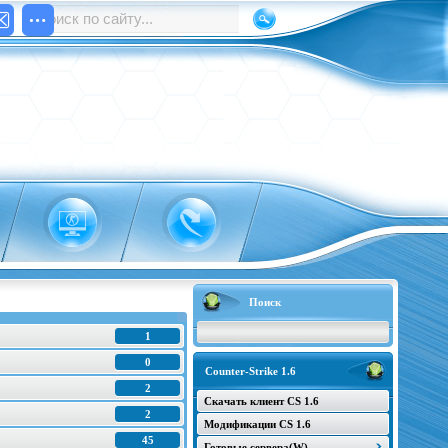
Поиск
1
0
Counter-Strike 1.6
2
Скачать клиент CS 1.6
2
Модификации CS 1.6
45
Готовые сервера(W)