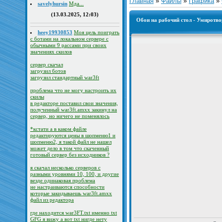
Главная
»
Файлы
»
Графика
»
savelyhursin
Мда...
(13.03.2025, 12:03)
Обои на рабочий стол - Умиротв
heey19930853
Моя цель поиграть
с ботами на локальном сервере с
обычными 9 рассами при своих
значениях скилов
сервер скачал
загрузил ботов
загрузил стандартный war3ft
проблема что не могу настроить их
скилы
в редакторе поставил свои значения,
полученный war3ft.amxx закинул на
сервер, но ничего не поменялось
*кстати а в каком файле
редактируются цены в шопменю1 и
шопменю2, я такой файл не нашел
может дело в том что скаченный
готовый сервер без исходников ?
я скачал несколько серверов с
разными уровнями 10, 100, и другие
везде одинаковая проблема
не настраиваются способности
которые закидываешь war3ft.amxx
файл из редактора
где находится war3FT.txt именно txt
GFG я вижу а вот txt нигде нету