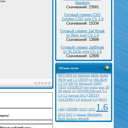
роды
Napalum
Скачиваний: 23581
Готовый сервер CSO
Zombie CSO для CS 1.6
Скачиваний: 15334
Готовый сервер Jail Break
от Rino для CS 1.6
Скачиваний: 13899
Готовый сервер JailBreak
от St.Dz3n для CS 1.6
Скачиваний: 12809
Облако тегов
2011
2010
art
Antivirus
adobe
Audio
(2010)
(RUS)
and
1.1
11
(ML/RUS)
1.3
2.0
100
10
Advanced
(2009)
(2010
(2010/RUS)
awp
action
auto
3D
All
admin
12
(2010/RUS/Repack
0.1
(2011)
1.0
1.2
(версия
2012
(2011/ENG)
3.0
Android
4.3
(2012)
1.6
1400
1400MB
(2013)
2013
Alternative
2014
2015
3 движка
идеть!
Rock
art-rock
Ambient
Обои на рабочий стол -