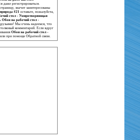
ся даже регистрироваться.
страницу, значит заинтересованы
природа #21
оставьте, пожалуйста,
бочий стол - Умиротворяющая
скачивать
Обои на рабочий стол -
 друзьями! Мы очень надеемся, что
 толковый комментарий. Если вдруг
чивания
Обои на рабочий стол -
 или при помощи Обратной связи.