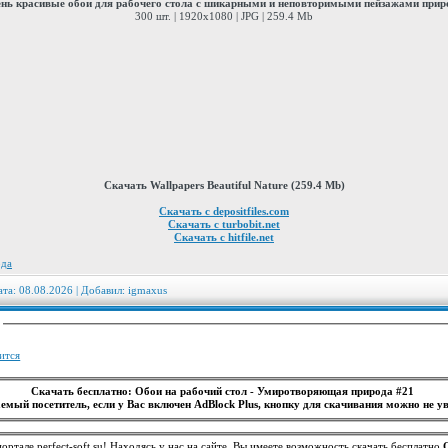
нь красивые обои для рабочего стола с шикарными и неповторимыми пейзажами при
300 шт. | 1920x1080 | JPG | 259.4 Mb
Скачать Wallpapers Beautiful Nature (259.4 Mb)
Скачать с depositfiles.com
Скачать с turbobit.net
Скачать с hitfile.net
ода
ата: 08.08.2026 | Добавил:
igmaxus
:
ится
Скачать бесплатно: Обои на рабочий стол - Умиротворяющая природа #21
емый посетитель, если у Вас включен AdBlock Plus, кнопку для скачивания можно не ув
ортале perfect-soft.su! Находясь у нас на сайте, Вы имеете возможность скачать бесплатно