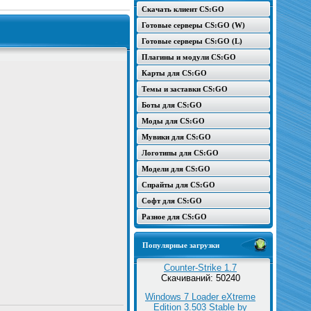
Скачать клиент CS:GO
Готовые серверы CS:GO (W)
Готовые серверы CS:GO (L)
Плагины и модули CS:GO
Карты для CS:GO
Темы и заставки CS:GO
Боты для CS:GO
Моды для CS:GO
Мувики для CS:GO
Логотипы для CS:GO
Модели для CS:GO
Спрайты для CS:GO
Софт для CS:GO
Разное для CS:GO
Популярные загрузки
Counter-Strike 1.7
Скачиваний: 50240
Windows 7 Loader eXtreme
Edition 3.503 Stable by