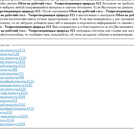
тобы скачать
Обои на рабочий стол - Умиротворяющая природа #21
бесплатно не требует
 выбрать любой понравившийся материал и скачать бесплатно. Если Вы попали на данную 
иротворяющая природа #21
. После скачивания
Обои на рабочий стол - Умиротворяющая 
 на рабочий стол - Умиротворяющая природа #21
и впечатлении о материале
Обои на ра
, что поможет нам и другим посетителям иметь точное представление о нем. Если вам понравилось у нас 
платно, то не забудьте добавить наш сайт в закладки и поделиться информацией со своими
ол - Умиротворяющая природа #21
Вам понравилась и в благодарность за это,Вы напишите
 на рабочий стол - Умиротворяющая природа #21
допущена опечатка или ссылки для ска
аботоспособны, то сообщите нам, пожалуйста, об этом досадном событии в комментариях
овости
:
щая природа #174
 природы #128
сота природы #259
щая природа #104
ной красоты #122
природы #98
ной красоты #72
сота природы #69
бычайной красоты #223
вописная природа #195
сота природы #229
идная природа #241
щая природа #264
природы #18
ной красоты #242
бычайной красоты #133
рода #10
идная природа #291
рода #150
щая природа #294