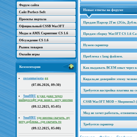
Форум сайта
Новые ответы на форуме
Сайт Perfect-Soft
Проекты портала
Продаю Парсер 2Гис (2Gis, Дубль
Официальный CSSB War3FT
Моды и AMX Скриптинг CS 1.6
Продам сборку War3FT CS 1.6 Car
Обсуждение CS 1.6
Нужен скриптер
Рынок товаров
Онлайн игры
Проблема с lang файлом.
Комментарии
Как выдавать ВСЕМ опыт через к
zoranmajasta
gg
Кидала,не доверяйте этому челов
(07.06.2026, 09:30)
Требуется настройка плагина на се
SnuffRU
я уже даже через
майкрософт эдж зашел.. нету кнопки
CSSB War3FT MOD + Shopmenu3 (2
(09.12.2025, 05:05)
Мод не хочет работать, отзовитис
SnuffRU
где кнопка скачать. ну
нету адблока.. где скачать то
Требуется скриптер
(09.12.2025, 05:00)