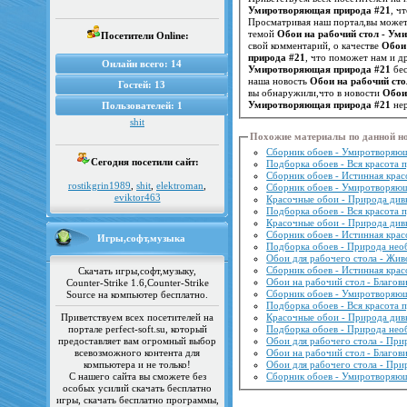
Умиротворяющая природа #21
, ч
Просматривая наш портал,вы можете
темой
Обои на рабочий стол - Ум
Посетители Online:
свой комментарий, о качестве
Обои
природа #21
Онлайн всего:
14
Умиротворяющая природа #21
бес
наша новость
Обои на рабочий ст
Гостей:
13
вы обнаружили,что в новости
Обои
Умиротворяющая природа #21
нер
Пользователей:
1
shit
Похожие материалы по данной н
Сборник обоев - Умиротворяю
Сегодня посетили сайт:
Подборка обоев - Вся красота
Сборник обоев - Истинная кра
rostikgrin1989
,
shit
,
elektroman
,
Сборник обоев - Умиротворяю
eviktor463
Красочные обои - Природа див
Подборка обоев - Вся красота 
Красочные обои - Природа див
Сборник обоев - Истинная кра
Игры,софт,музыка
Подборка обоев - Природа нео
Обои для рабочего стола - Жи
Сборник обоев - Истинная кра
Скачать игры,софт,музыку,
Обои на рабочий стол - Благов
Counter-Strike 1.6,Counter-Strike
Сборник обоев - Умиротворяю
Source на компьютер бесплатно.
Подборка обоев - Вся красота 
Приветствуем всех посетителей на
Красочные обои - Природа див
портале perfect-soft.su, который
Подборка обоев - Природа нео
предоставляет вам огромный выбор
Обои для рабочего стола - При
всевозможного контента для
Обои на рабочий стол - Благов
компьютера и не только!
Обои для рабочего стола - При
С нашего сайта вы сможете без
Сборник обоев - Умиротворяю
особых усилий скачать бесплатно
игры, скачать бесплатно программы,