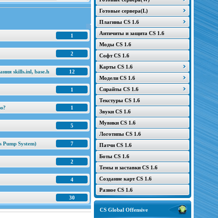
Готовые сервера(L)
Плагины CS 1.6
Античиты и защита CS 1.6
1
Моды CS 1.6
2
Софт CS 1.6
Карты CS 1.6
я skills.inl, base.h
12
Модели CS 1.6
Спрайты CS 1.6
1
Текстуры CS 1.6
ню?
1
Звуки CS 1.6
Мувики CS 1.6
5
Логотипы CS 1.6
s Pump System)
7
Патчи CS 1.6
Боты CS 1.6
2
Темы и заставки CS 1.6
Создание карт CS 1.6
4
Разное CS 1.6
30
CS Global Offensive