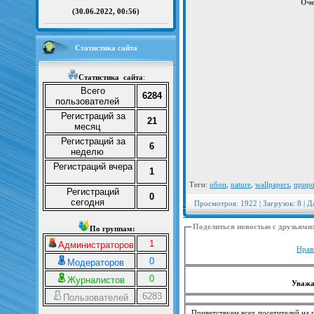
Оче
(30.06.2022, 00:56)
Статистика сайта
Статистика
сайта
:
Всего
6284
пользователей
Регистраций за
21
месяц
Регистраций за
6
неделю
Регистраций вчера
1
Теги:
обои
,
nature
,
wallpapers
,
прир
Регистраций
0
сегодня
Просмотров: 1922 | Загрузок: 8 | Д
Поделиться новостью с друзьями
По группам:
1
Администраторов
Нрав
0
Модераторов
0
Журналистов
Уважа
6283
Пользователей
Приветствуем всех посетителей на п