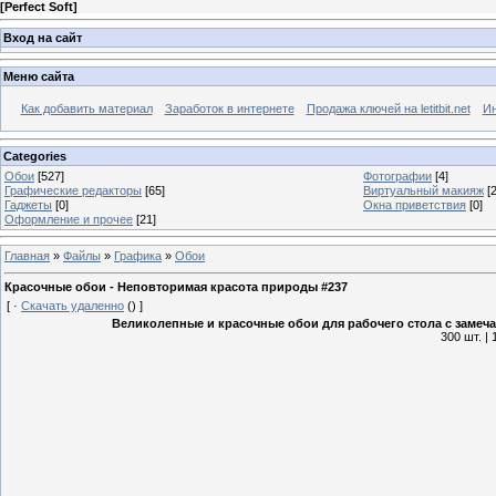
[
Perfect Soft
]
Вход на сайт
Меню сайта
Как добавить материал
Заработок в интернете
Продажа ключей на letitbit.net
Ин
Categories
Обои
[527]
Фотографии
[4]
Графические редакторы
[65]
Виртуальный макияж
[2
Гаджеты
[0]
Окна приветствия
[0]
Оформление и прочее
[21]
Главная
»
Файлы
»
Графика
»
Обои
Красочные обои - Неповторимая красота природы #237
[
·
Скачать удаленно
()
]
Великолепные и красочные обои для рабочего стола с зам
300 шт. |