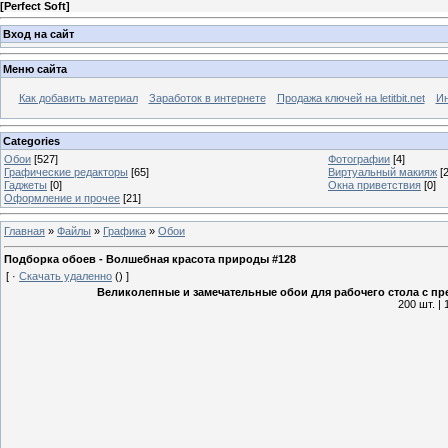
[
Perfect Soft
]
Вход на сайт
Меню сайта
Как добавить материал
Заработок в интернете
Продажа ключей на letitbit.net
Ин
Categories
Обои
[527]
Фотографии
[4]
Графические редакторы
[65]
Виртуальный макияж
[2
Гаджеты
[0]
Окна приветствия
[0]
Оформление и прочее
[21]
Главная
»
Файлы
»
Графика
»
Обои
Подборка обоев - Волшебная красота природы #128
[
·
Скачать удаленно
()
]
Великолепные и замечательные обои для рабочего стола с 
200 шт. |