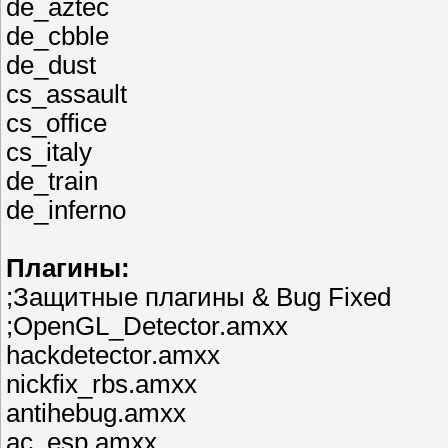
de_aztec
de_cbble
de_dust
cs_assault
cs_office
cs_italy
de_train
de_inferno
Плагины:
;Защитные плагины & Bug Fixed
;OpenGL_Detector.amxx
hackdetector.amxx
nickfix_rbs.amxx
antihebug.amxx
ac_esp.amxx