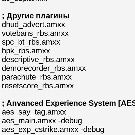
; Другие плагины
dhud_advert.amxx
votebans_rbs.amxx
spc_bt_rbs.amxx
hpk_rbs.amxx
descriptive_rbs.amxx
demorecorder_rbs.amxx
parachute_rbs.amxx
resetscore_rbs.amxx
; Anvanced Experience System [AE
aes_say_tag.amxx
aes_main.amxx -debug
aes_exp_cstrike.amxx -debug