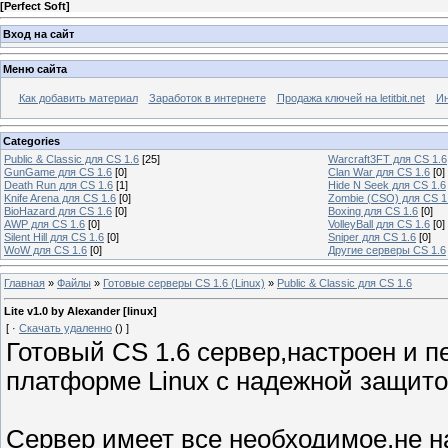
[
Perfect Soft
]
Вход на сайт
Меню сайта
Как добавить материал
Заработок в интернете
Продажа ключей на letitbit.net
Ин
Categories
Public & Classic для CS 1.6
[25]
Warcraft3FT для CS 1.6
GunGame для CS 1.6
[0]
Clan War для CS 1.6
[0]
Death Run для CS 1.6
[1]
Hide N Seek для CS 1.6
Knife Arena для CS 1.6
[0]
Zombie (CSO) для CS 1
BioHazard для CS 1.6
[0]
Boxing для CS 1.6
[0]
AWP для CS 1.6
[0]
VolleyBall для CS 1.6
[0]
Silent Hill для CS 1.6
[0]
Sniper для CS 1.6
[0]
WoW для CS 1.6
[0]
Другие серверы CS 1.6
Главная
»
Файлы
»
Готовые серверы CS 1.6 (Linux)
»
Public & Classic для CS 1.6
Lite v1.0 by Alexander [linux]
[
·
Скачать удаленно
()
]
Готовый CS 1.6 сервер,настроен и п
платформе Linux с надежной защито
Сервер имеет все необходимое,не 