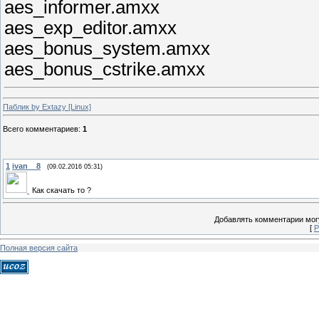
aes_informer.amxx
aes_exp_editor.amxx
aes_bonus_system.amxx
aes_bonus_cstrike.amxx
Паблик by Extazy [Linux]
Всего комментариев
:
1
1
ivan__8
(09.02.2016 05:31)
Как скачать то ?
Добавлять комментарии могу
[
Р
Полная версия сайта