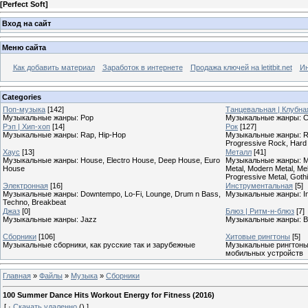
[
Perfect Soft
]
Вход на сайт
Меню сайта
Как добавить материал
Заработок в интернете
Продажа ключей на letitbit.net
Ин
Categories
Поп-музыка
[142]
Танцевальная | Клубна
Музыкальные жанры: Pop
Музыкальные жанры: Cl
Рэп | Хип-хоп
[14]
Рок
[127]
Музыкальные жанры: Rap, Hip-Hop
Музыкальные жанры: Roc
Progressive Rock, Hard
Хаус
[13]
Металл
[41]
Музыкальные жанры: House, Electro House, Deep House, Euro
Музыкальные жанры: Meta
House
Metal, Modern Metal, Mel
Progressive Metal, Goth
Электронная
[16]
Инструментальная
[5]
Музыкальные жанры: Downtempo, Lo-Fi, Lounge, Drum n Bass,
Музыкальные жанры: In
Techno, Breakbeat
Джаз
[0]
Блюз | Ритм-н-блюз
[7]
Музыкальные жанры: Jazz
Музыкальные жанры: B
Сборники
[106]
Хитовые рингтоны
[5]
Музыкальные сборники, как русские так и зарубежные
Музыкальные рингтоны,
мобильных устройств
Главная
»
Файлы
»
Музыка
»
Сборники
100 Summer Dance Hits Workout Energy for Fitness (2016)
[
·
Скачать удаленно
()
]