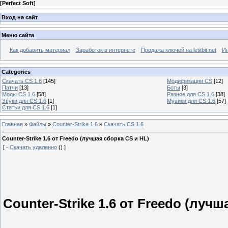
[
Perfect Soft
]
Вход на сайт
Меню сайта
Как добавить материал
Заработок в интернете
Продажа ключей на letitbit.net
Ин
Categories
Скачать CS 1.6
[145]
Модификации CS
[12]
Патчи
[13]
Боты
[3]
Моды CS 1.6
[58]
Разное для CS 1.6
[38]
Звуки для CS 1.6
[1]
Мувики для CS 1.6
[57]
Статьи для CS 1.6
[1]
Главная
»
Файлы
»
Counter-Strike 1.6
»
Скачать CS 1.6
Counter-Strike 1.6 от Freedo (лучшая сборка CS и HL)
[
·
Скачать удаленно
()
]
Counter-Strike 1.6 от Freedo (лучш