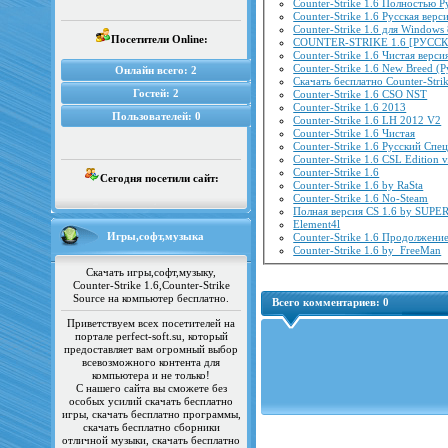
Counter-Strike 1.6 Полностью Р
Counter-Strike 1.6 Русская верс
Counter-Strike 1.6 для Windows 
Посетители Online:
COUNTER-STRIKE 1.6 [РУССК
Counter-Strike 1.6 Чистая верси
Counter-Strike 1.6 New Breed (
Онлайн всего:
2
Скачать бесплатно Counter-Strik
Гостей:
2
Counter-Strike 1.6 CSO NST
Counter-Strike 1.6 2013
Пользователей:
0
Counter-Strike 1.6 LH 2012 V2
Counter-Strike 1.6 Чистая
Counter-Strike 1.6 Русский Спе
Counter-Strike 1.6 CSL Edition v
Counter-Strike 1.6
Сегодня посетили сайт:
Counter-Strike 1.6 by RaSta
Counter-Strike 1.6 No-Steam
Полная версия CS 1.6 by SUP
Element4l
Игры,софт,музыка
Counter-Strike 1.6 Продолжени
Counter-Strike 1.6 by_FreeMan
Скачать игры,софт,музыку,
Counter-Strike 1.6,Counter-Strike
Source на компьютер бесплатно.
Всего комментариев:
0
Приветствуем всех посетителей на
портале perfect-soft.su, который
предоставляет вам огромный выбор
всевозможного контента для
компьютера и не только!
С нашего сайта вы сможете без
особых усилий скачать бесплатно
игры, скачать бесплатно программы,
скачать бесплатно сборники
отличной музыки, скачать бесплатно