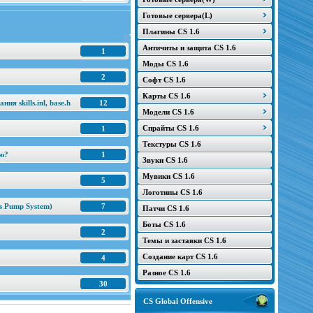
Готовые сервера(L)
Плагины CS 1.6
Античиты и защита CS 1.6
1
Моды CS 1.6
2
Софт CS 1.6
Карты CS 1.6
я skills.inl, base.h
12
Модели CS 1.6
Спрайты CS 1.6
1
Текстуры CS 1.6
ню?
1
Звуки CS 1.6
Мувики CS 1.6
5
Логотипы CS 1.6
s Pump System)
7
Патчи CS 1.6
Боты CS 1.6
2
Темы и заставки CS 1.6
Создание карт CS 1.6
4
Разное CS 1.6
30
CS Global Offensive