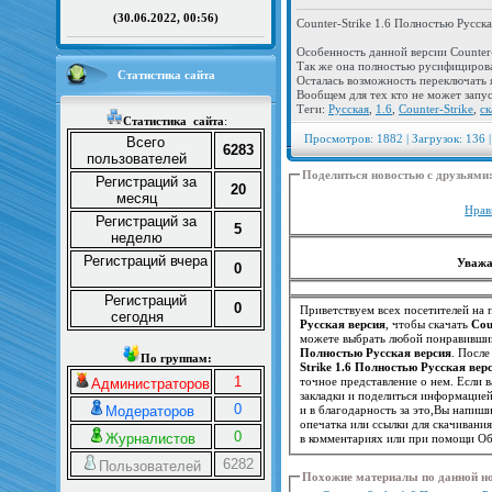
(30.06.2022, 00:56)
Counter-Strike 1.6 Полностью Русска
Особенность данной версии Counter
Так же она полностью русифициров
Статистика сайта
Осталась возможность переключать я
Вообщем для тех кто не может запус
Теги:
Русская
,
1.6
,
Counter-Strike
,
ск
Статистика
сайта
:
Просмотров: 1882 | Загрузок: 136 |
Всего
6283
пользователей
Поделиться новостью с друзьями
Регистраций за
20
месяц
Нрав
Регистраций за
5
неделю
Регистраций вчера
Уважа
0
Регистраций
0
Приветствуем всех посетителей на п
сегодня
Русская версия
, чтобы скачать
Cou
можете выбрать любой понравивший
Полностью Русская версия
. Посл
По группам:
Strike 1.6 Полностью Русская вер
1
Администраторов
закладки и поделиться информацие
0
Модераторов
и в благодарность за это,Вы напиш
опечатка или ссылки для скачивани
0
Журналистов
в комментариях или при помощи Об
6282
Пользователей
Похожие материалы по данной н