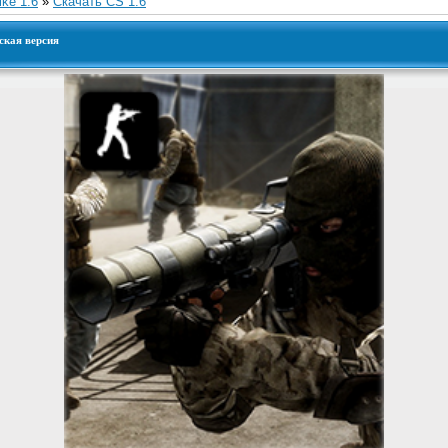
ike 1.6
»
Скачать CS 1.6
ская версия