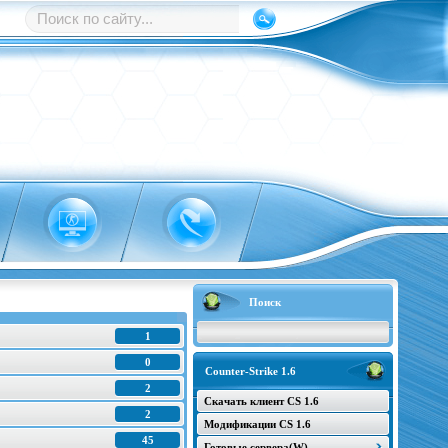
Поиск
1
0
Counter-Strike 1.6
2
Скачать клиент CS 1.6
2
Модификации CS 1.6
45
Готовые сервера(W)