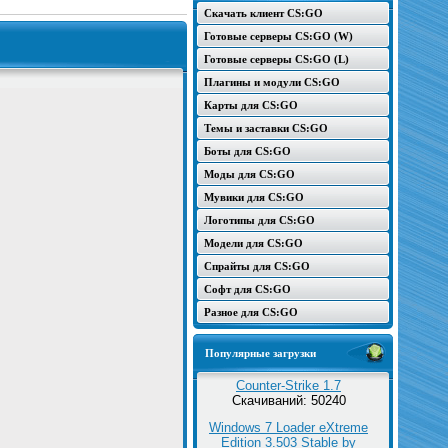
Скачать клиент CS:GO
Готовые серверы CS:GO (W)
Готовые серверы CS:GO (L)
Плагины и модули CS:GO
Карты для CS:GO
Темы и заставки CS:GO
Боты для CS:GO
Моды для CS:GO
Мувики для CS:GO
Логотипы для CS:GO
Модели для CS:GO
Спрайты для CS:GO
Софт для CS:GO
Разное для CS:GO
Популярные загрузки
Counter-Strike 1.7
Скачиваний: 50240
Windows 7 Loader eXtreme
Edition 3.503 Stable by