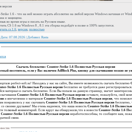
я версия
-Strike 1.6 - что на ней можно играть абсолютно на любой версии Windows начиная от Win
ана и защищена.
зык во время игры и писать на Русском языке.
тить CS 1.6 на Windows 8 , 8.1 эта сборка подойдёт в полне и 100% запустится.
ачать cs 1.6
,
версия
,
полностью
 Дата: 07.08.2026 | Добавил:
Rasta
:
ится
Скачать бесплатно: Counter-Strike 1.6 Полностью Русская версия
емый посетитель, если у Вас включен AdBlock Plus, кнопку для скачивания можно не ув
ортале perfect-soft.su! Находясь у нас на сайте, Вы имеете возможность скачать бесплатно
nter-Strike 1.6 Полностью Русская версия
бесплатно не требуется даже регистрироваться
ся материал и скачать бесплатно. Если Вы попали на данную страницу, значит заинтересо
е скачивания
Counter-Strike 1.6 Полностью Русская версия
оставьте, пожалуйста, свой ком
сия
и впечатлении о материале
Counter-Strike 1.6 Полностью Русская версия
, что поможе
точное представление о нем. Если вам понравилось у нас скачивать
Counter-Strike 1.6 Полностью Русская версия
бесплатно, 
й со своими друзьями! Мы очень надеемся, что наша новость
Counter-Strike 1.6 Полность
ите толковый комментарий. Если вдруг вы обнаружили,что в новости
Counter-Strike 1.6 П
я
Counter-Strike 1.6 Полностью Русская версия
неработоспособны, то сообщите нам, пожа
ратной связи.
овости
: