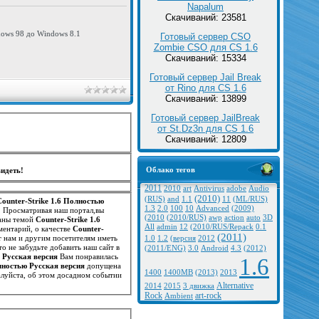
Napalum
Скачиваний: 23581
dows 98 до Windows 8.1
Готовый сервер CSO
Zombie CSO для CS 1.6
Скачиваний: 15334
Готовый сервер Jail Break
от Rino для CS 1.6
Скачиваний: 13899
Готовый сервер JailBreak
от St.Dz3n для CS 1.6
Скачиваний: 12809
Облако тегов
идеть!
2011
2010
art
Antivirus
adobe
Audio
(2010)
(RUS)
and
1.1
11
(ML/RUS)
Counter-Strike 1.6 Полностью
1.3
2.0
100
10
Advanced
(2009)
. Просматривая наш портал,вы
(2010
(2010/RUS)
awp
action
auto
3D
ваны темой
Counter-Strike 1.6
All
admin
12
(2010/RUS/Repack
0.1
ментарий, о качестве
Counter-
(2011)
т нам и другим посетителям иметь
1.0
1.2
(версия
2012
то не забудьте добавить наш сайт в
(2011/ENG)
3.0
Android
4.3
(2012)
ю Русская версия
Вам понравилась
1.6
олностью Русская версия
допущена
1400
1400MB
(2013)
2013
луйста, об этом досадном событии
Alternative
2014
2015
3 движка
Rock
art-rock
Ambient