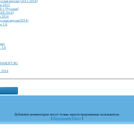
усская версия [2013-2014]
ия 2013
8.1 [Русская]
АЯ 2014]
я 2014
Русская версия/2014)
e 1.6
цназ
. 3.0
ERWAR3FT.RU
е 2014
Добавлять комментарии могут только зарегистрированные пользователи.
[
Регистрация
|
Вход
]