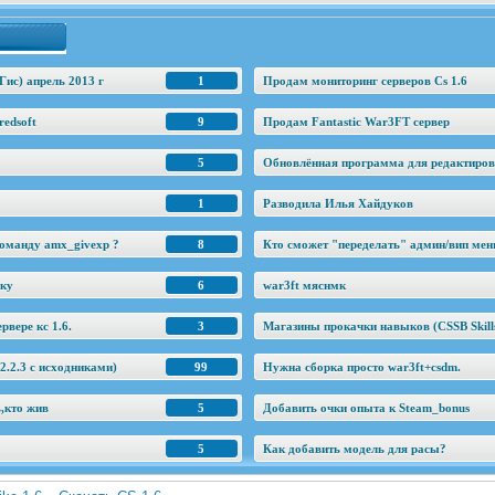
Гис) апрель 2013 г
1
Продам мониторинг серверов Cs 1.6
edsoft
9
Продам Fantastic War3FT сервер
5
Обновлённая программа для редактировани
1
Разводила Илья Хайдуков
оманду amx_givexp ?
8
Кто сможет "переделать" админ/вип ме
еку
6
war3ft мяснмк
рвере кс 1.6.
3
Магазины прокачки навыков (CSSB Skill
.2.3 c исходниками)
99
Нужна сборка просто war3ft+csdm.
ь,кто жив
5
Добавить очки опыта к Steam_bonus
5
Как добавить модель для расы?