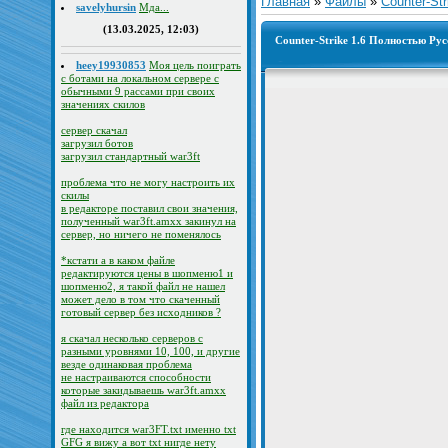
Главная
»
Файлы
»
Counter-Str
savelyhursin
Мда...
(13.03.2025, 12:03)
Counter-Strike 1.6 Полностью Рус
heey19930853
Моя цель поиграть
с ботами на локальном сервере с
обычными 9 рассами при своих
значениях скилов
сервер скачал
загрузил ботов
загрузил стандартный war3ft
проблема что не могу настроить их
скилы
в редакторе поставил свои значения,
полученный war3ft.amxx закинул на
сервер, но ничего не поменялось
*кстати а в каком файле
редактируются цены в шопменю1 и
шопменю2, я такой файл не нашел
может дело в том что скаченный
готовый сервер без исходников ?
я скачал несколько серверов с
разными уровнями 10, 100, и другие
везде одинаковая проблема
не настраиваются способности
которые закидываешь war3ft.amxx
файл из редактора
где находится war3FT.txt именно txt
GFG я вижу а вот txt нигде нету