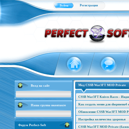
Регистрация
Войти
Мод CSSB War3FT MOD Private
Вход на сайт
CSSB War3FT Knives Races - Инд
Как создать меню для shopmenu4 s
Наша группа вконтакте
Обновление CSSB War3FT MOD Pri
Настройка количества здоровья
Форум Perfect-Soft
CSSB War3FT MOD Private (базова