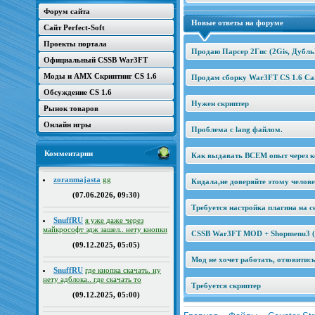
Форум сайта
Новые ответы на форуме
Сайт Perfect-Soft
Проекты портала
Продаю Парсер 2Гис (2Gis, Дубль
Официальный CSSB War3FT
Моды и AMX Скриптинг CS 1.6
Продам сборку War3FT CS 1.6 Car
Обсуждение CS 1.6
Нужен скриптер
Рынок товаров
Онлайн игры
Проблема с lang файлом.
Комментарии
Как выдавать ВСЕМ опыт через к
zoranmajasta
gg
Кидала,не доверяйте этому челов
(07.06.2026, 09:30)
Требуется настройка плагина на се
SnuffRU
я уже даже через
майкрософт эдж зашел.. нету кнопки
CSSB War3FT MOD + Shopmenu3 (2
(09.12.2025, 05:05)
Мод не хочет работать, отзовитис
SnuffRU
где кнопка скачать. ну
нету адблока.. где скачать то
Требуется скриптер
(09.12.2025, 05:00)