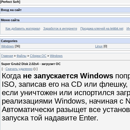
[
Perfect Soft
]
Вход на сайт
Меню сайта
Как добавить материал
Заработок в интернете
Продажа ключей на letitbit.net
Ин
Categories
Windows
[36]
Linux
[0]
Главная
»
Файлы
»
Сборки ОС
»
Windows
Super Grub2 Disk 2.02s4 - загрузит ОС
[
·
Скачать удаленно
()
]
Когда
не запускается Windows
попр
ISO, записав его на CD или флешку,
если уничтожен или испортился заг
реализациями Windows, начиная с NT
Автоматически разыщет все установ
запуска той надавите Enter.