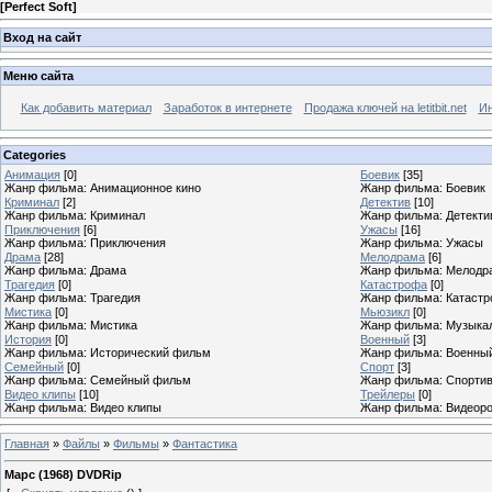
[
Perfect Soft
]
Вход на сайт
Меню сайта
Как добавить материал
Заработок в интернете
Продажа ключей на letitbit.net
Ин
Categories
Анимация
[0]
Боевик
[35]
Жанр фильма: Анимационное кино
Жанр фильма: Боевик
Криминал
[2]
Детектив
[10]
Жанр фильма: Криминал
Жанр фильма: Детекти
Приключения
[6]
Ужасы
[16]
Жанр фильма: Приключения
Жанр фильма: Ужасы
Драма
[28]
Мелодрама
[6]
Жанр фильма: Драма
Жанр фильма: Мелодр
Трагедия
[0]
Катастрофа
[0]
Жанр фильма: Трагедия
Жанр фильма: Катаст
Мистика
[0]
Мьюзикл
[0]
Жанр фильма: Мистика
Жанр фильма: Музыка
История
[0]
Военный
[3]
Жанр фильма: Исторический фильм
Жанр фильма: Военны
Семейный
[0]
Спорт
[3]
Жанр фильма: Семейный фильм
Жанр фильма: Спорти
Видео клипы
[10]
Трейлеры
[0]
Жанр фильма: Видео клипы
Жанр фильма: Видеоро
Главная
»
Файлы
»
Фильмы
»
Фантастика
Марс (1968) DVDRip