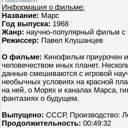
[
·
Скачать удаленно
()
]
Информация о фильме:
Название:
Марс
Год выпуска:
1968
Жанр:
научно-популярный фильм с 
Режиссер:
Павел Клушанцев
О фильме:
Кинофильм приурочен ид
человечеством иных планет. Несколь
данные смешиваются с игровой науч
необычных условиях на красной пла
на ней, о Морях и каналах Марса, г
фантазиях о будущем.
Выпущено:
СССР, Производство: 
Продолжительность:
00:49:32