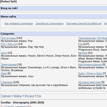
[
Perfect Soft
]
Вход на сайт
Меню сайта
Как добавить материал
Заработок в интернете
Продажа ключей на letitbit.net
Ин
Categories
Поп-музыка
[142]
Танцевальная | Клубна
Музыкальные жанры: Pop
Музыкальные жанры: Cl
Рэп | Хип-хоп
[14]
Рок
[127]
Музыкальные жанры: Rap, Hip-Hop
Музыкальные жанры: Roc
Progressive Rock, Hard
Хаус
[13]
Металл
[41]
Музыкальные жанры: House, Electro House, Deep House, Euro
Музыкальные жанры: Meta
House
Metal, Modern Metal, Mel
Progressive Metal, Goth
Электронная
[16]
Инструментальная
[5]
Музыкальные жанры: Downtempo, Lo-Fi, Lounge, Drum n Bass,
Музыкальные жанры: In
Techno, Breakbeat
Джаз
[0]
Блюз | Ритм-н-блюз
[7]
Музыкальные жанры: Jazz
Музыкальные жанры: B
Сборники
[106]
Хитовые рингтоны
[5]
Музыкальные сборники, как русские так и зарубежные
Музыкальные рингтоны,
мобильных устройств
Главная
»
Файлы
»
Музыка
»
Рок
Gorillaz - Discography (2001-2010)
[
·
Скачать удаленно
()
]