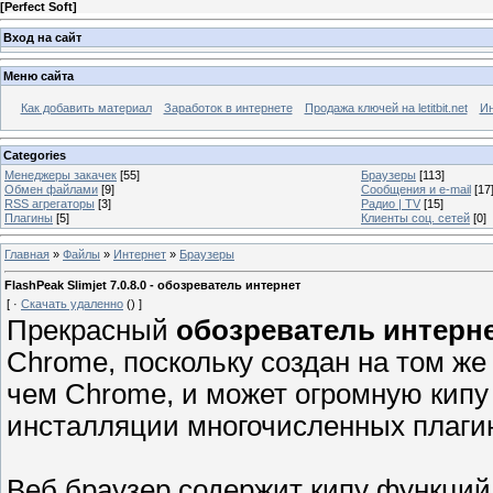
[
Perfect Soft
]
Вход на сайт
Меню сайта
Как добавить материал
Заработок в интернете
Продажа ключей на letitbit.net
Ин
Categories
Менеджеры закачек
[55]
Браузеры
[113]
Обмен файлами
[9]
Сообщения и e-mail
[17
RSS агрегаторы
[3]
Радио | TV
[15]
Плагины
[5]
Клиенты соц. сетей
[0]
Главная
»
Файлы
»
Интернет
»
Браузеры
FlashPeak Slimjet 7.0.8.0 - обозреватель интернет
[
·
Скачать удаленно
()
]
Прекрасный
обозреватель интерн
Chrome, поскольку создан на том же
чем Chrome, и может огромную кипу
инсталляции многочисленных плаги
Веб браузер содержит кипу функций