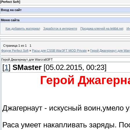
[
Perfect Soft
]
Вход на сайт
Меню сайта
Как добавить материал
Заработок в интернете
Продажа ключей на letitbit.net
Ин
Страница
1
из
1
1
Форум Perfect Soft
»
Расы для CSSB War3FT MOD Private
»
Герой Джагернаут для War
Герой Джагернаут для Warcraft3FT
[
1
]
SMaster
[05.02.2015, 00:23]
Герой Джагерна
Джагернаут - искусный воин,умело 
Раса умеет накапливать заряды. По