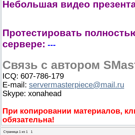
Небольшая видео презент
Протестировать полностью
сервере:
---
Связь с автором SMast
ICQ: 607-786-179
E-mail:
servermasterpiece@mail.ru
Skype: xonahead
При копировании материалов, к
обязательна!
Страница
1
из
1
1