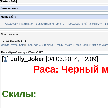
[
Perfect Soft
]
Вход на сайт
Меню сайта
Как добавить материал
Заработок в интернете
Продажа ключей на letitbit.net
Ин
Тема закрыта
Страница
1
из
1
1
Форум Perfect Soft
»
Расы для CSSB War3FT MOD Private
»
Раса Чёрный маг для Warc
Раса Чёрный маг для Warcraft3FT
[
1
]
Jolly_Joker
[04.03.2014, 12:09]
Раса: Черный м
Скилы: