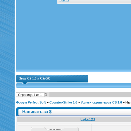
Выход
Зона CS 1.6 и CS:GO
1
Страница
1
из
1
Форум Perfect Soft
»
Counter-Strike 1.6
»
Услуги скриптеров CS 1.6
»
Нап
Написать за $
Leks123