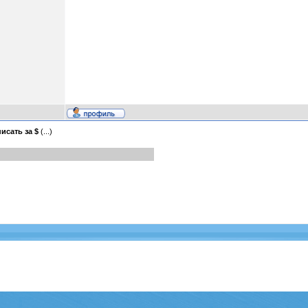
исать за $
(...)