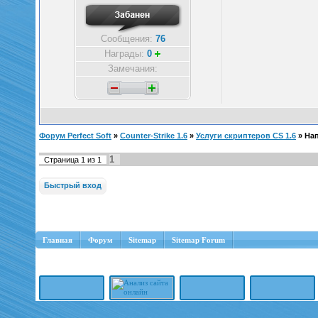
Сообщения:
76
Награды:
0
Замечания:
Форум Perfect Soft
»
Counter-Strike 1.6
»
Услуги скриптеров CS 1.6
»
Нап
1
Страница
1
из
1
Главная
Форум
Sitemap
Sitemap Forum