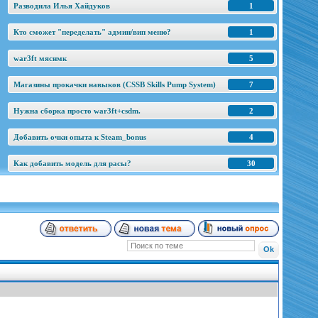
Разводила Илья Хайдуков
1
Кто сможет "переделать" админ/вип меню?
1
war3ft мяснмк
5
Магазины прокачки навыков (CSSB Skills Pump System)
7
Нужна сборка просто war3ft+csdm.
2
Добавить очки опыта к Steam_bonus
4
Как добавить модель для расы?
30