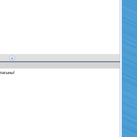
плагыны!