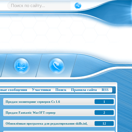
вые сообщения
Участники
Поиск
Правила сайта
RSS
Продам мониторинг серверов Cs 1.6
1
Продам Fantastic War3FT сервер
2
Обновлённая программа для редактирования skills.inl,
12
base.h