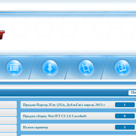
Но
Продаю Парсер 2Гис (2Gis, ДубльГис) апрель 2013 г
1
Продам сборку War3FT CS 1.6 Caredsoft
9
Нужен скриптер
5