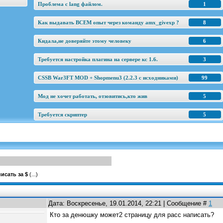
Проблема с lang файлом.
1
Как выдавать ВСЕМ опыт через команду amx_givexp ?
8
Кидала,не доверяйте этому человеку
6
Требуется настройка плагина на сервере кс 1.6.
3
CSSB War3FT MOD + Shopmenu3 (2.2.3 c исходниками)
99
Мод не хочет работать, отзовитись,кто жив
5
Требуется скриптер
5
исать за $
(...)
Дата: Воскресенье, 19.01.2014, 22:21 | Сообщение #
1
Кто за денюшку может2 страницу для расс написать?