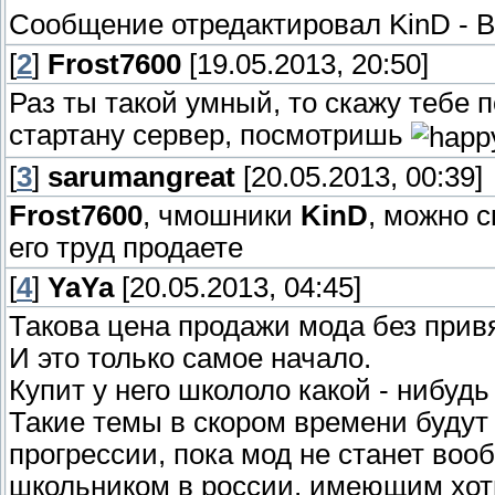
Сообщение отредактировал
KinD
-
В
[
2
]
Frost7600
[19.05.2013, 20:50]
Раз ты такой умный, то скажу тебе п
стартану сервер, посмотришь
[
3
]
sarumangreat
[20.05.2013, 00:39]
Frost7600
, чмошники
KinD
, можно с
его труд продаете
[
4
]
YaYa
[20.05.2013, 04:45]
Такова цена продажи мода без прив
И это только самое начало.
Купит у него школоло какой - нибудь
Такие темы в скором времени будут
прогрессии, пока мод не станет во
школьником в россии, имеющим хоть 