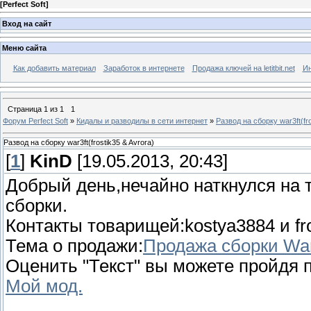
[
Perfect Soft
]
Вход на сайт
Меню сайта
Как добавить материал
Заработок в интернете
Продажа ключей на letitbit.net
Ин
Страница
1
из
1
1
Форум Perfect Soft
»
Кидалы и разводилы в сети интернет
»
Развод на сборку war3ft(fro
Развод на сборку war3ft(frostik35 & Avrora)
[
1
]
KinD
[19.05.2013, 20:43]
Добрый день,нечайно наткнулся на т
сборки.
Контакты товарищей:kostya3884 и fro
Тема о продажи:
Продажа сборки War
Оценить "Текст" вы можете пройдя п
Мой мод.