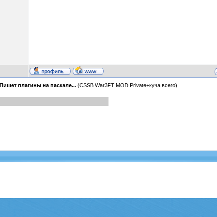
Пишет плагины на паскале...
(CSSB War3FT MOD Private+куча всего)