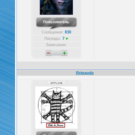
Сообщения:
830
Награды:
7
Замечания:
Ихtианdр