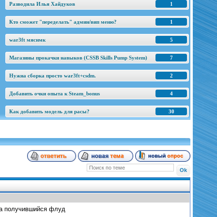
Разводила Илья Хайдуков
1
Кто сможет "переделать" админ/вип меню?
1
war3ft мяснмк
5
Магазины прокачки навыков (CSSB Skills Pump System)
7
Нужна сборка просто war3ft+csdm.
2
Добавить очки опыта к Steam_bonus
4
Как добавить модель для расы?
30
за получившийся флуд