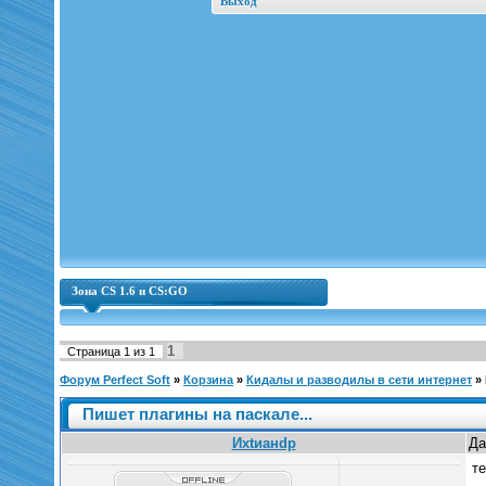
Выход
Зона CS 1.6 и CS:GO
1
Страница
1
из
1
Форум Perfect Soft
»
Корзина
»
Кидалы и разводилы в сети интернет
»
Пишет плагины на паскале...
Ихtианdр
Да
т