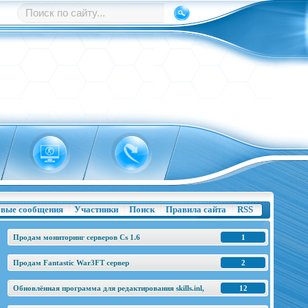
вые сообщения
Участники
Поиск
Правила сайта
RSS
Продам мониторинг серверов Cs 1.6
1
Продам Fantastic War3FT сервер
2
Обновлённая программа для редактирования skills.inl,
12
base.h