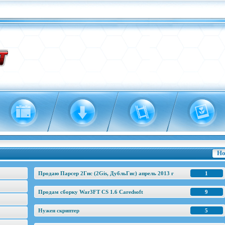
Но
Продаю Парсер 2Гис (2Gis, ДубльГис) апрель 2013 г
1
Продам сборку War3FT CS 1.6 Caredsoft
9
Нужен скриптер
5