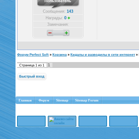
Сообщения:
143
Награды:
0
Замечания:
Форум Perfect Soft
»
Корзина
»
Кидалы и разводилы в сети интернет
»
1
Страница
1
из
1
Главная
Форум
Sitemap
Sitemap Forum