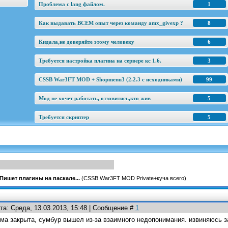
Проблема с lang файлом.
1
Как выдавать ВСЕМ опыт через команду amx_givexp ?
8
Кидала,не доверяйте этому человеку
6
Требуется настройка плагина на сервере кс 1.6.
3
CSSB War3FT MOD + Shopmenu3 (2.2.3 c исходниками)
99
Мод не хочет работать, отзовитись,кто жив
5
Требуется скриптер
5
Пишет плагины на паскале...
(CSSB War3FT MOD Private+куча всего)
та: Среда, 13.03.2013, 15:48 | Сообщение #
1
ема закрыта, сумбур вышел из-за взаимного недопонимания. извиняюсь 