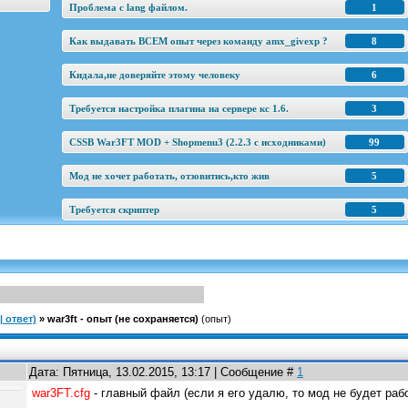
Проблема с lang файлом.
1
Как выдавать ВСЕМ опыт через команду amx_givexp ?
8
Кидала,не доверяйте этому человеку
6
Требуется настройка плагина на сервере кс 1.6.
3
CSSB War3FT MOD + Shopmenu3 (2.2.3 c исходниками)
99
Мод не хочет работать, отзовитись,кто жив
5
Требуется скриптер
5
 ответ)
»
war3ft - опыт (не сохраняется)
(опыт)
Дата: Пятница, 13.02.2015, 13:17 | Сообщение #
1
war3FT.cfg
- главный файл (если я его удалю, то мод не будет раб