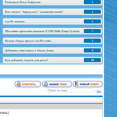
Разводила Илья Хайдуков
1
Кто сможет "переделать" админ/вип меню?
1
war3ft мяснмк
5
Магазины прокачки навыков (CSSB Skills Pump System)
7
Нужна сборка просто war3ft+csdm.
2
Добавить очки опыта к Steam_bonus
4
Как добавить модель для расы?
30
отать)