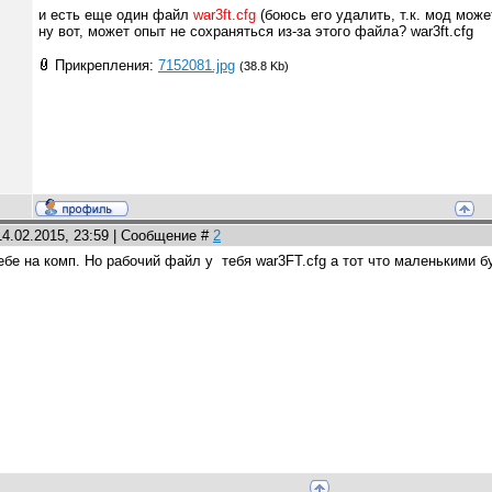
и есть еще один файл
war3ft.cfg
(боюсь его удалить, т.к. мод може
ну вот, может опыт не сохраняться из-за этого файла? war3ft.cfg
Прикрепления:
7152081.jpg
(38.8 Kb)
14.02.2015, 23:59 | Сообщение #
2
ебе на комп. Но рабочий файл у тебя war3FT.cfg а тот что маленькими 