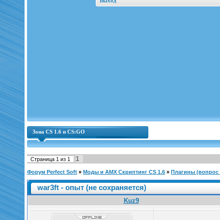
Выход
Зона CS 1.6 и CS:GO
1
Страница
1
из
1
Форум Perfect Soft
»
Моды и AMX Скриптинг CS 1.6
»
Плагины (вопрос |
war3ft - опыт (не сохраняется)
Kuz9