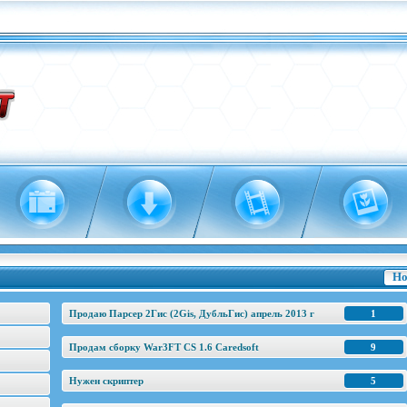
Но
Продаю Парсер 2Гис (2Gis, ДубльГис) апрель 2013 г
1
Продам сборку War3FT CS 1.6 Caredsoft
9
Нужен скриптер
5