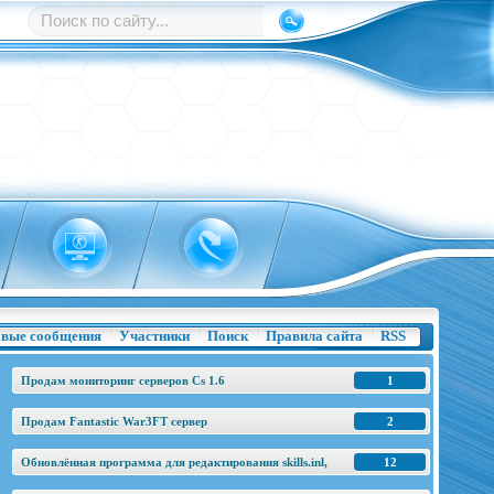
вые сообщения
Участники
Поиск
Правила сайта
RSS
Продам мониторинг серверов Cs 1.6
1
Продам Fantastic War3FT сервер
2
Обновлённая программа для редактирования skills.inl,
12
base.h