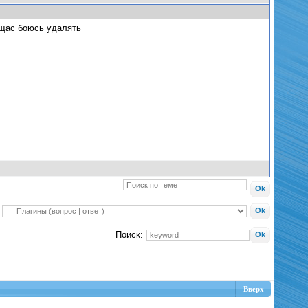
 щас боюсь удалять
Поиск:
Вверх