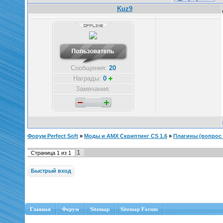
Kuz9
Сообщения:
20
Награды:
0
Замечания:
Форум Perfect Soft
»
Моды и AMX Скриптинг CS 1.6
»
Плагины (вопрос |
1
Страница
1
из
1
Главная
Форум
Sitemap
Sitemap Forum