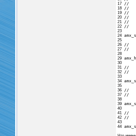
17
// 3
18
// [
19
// 
20
// 1
21
// 2
22
// 
23
24
amx_
25
26
// [
27
// [
28
29
amx_
30
31
// [
32
// [
33
34
amx_
35
36
// 
37
// 
38
39
amx_
40
41
// [
42
// 
43
44
amx_
Что имен