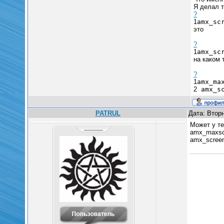
Я делал т
?
1
amx_sc
это
?
1
amx_sc
на каком 
?
1
amx_ma
2
amx_s
PATRUL
Дата: Вторн
Может у те
amx_maxscr
amx_screen