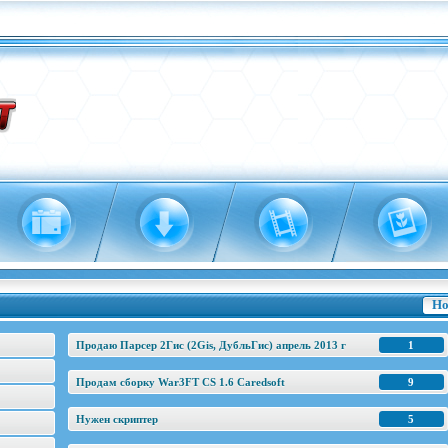
Но
Продаю Парсер 2Гис (2Gis, ДубльГис) апрель 2013 г
1
Продам сборку War3FT CS 1.6 Caredsoft
9
Нужен скриптер
5