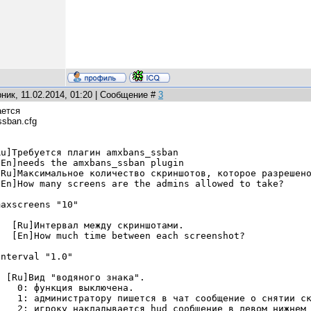
ник, 11.02.2014, 01:20 | Сообщение #
3
ается
sban.cfg
u]Требуется плагин amxbans_ssban
En]needs the amxbans_ssban plugin
Ru]Максимальное количество скриншотов, которое разрешено
En]How many screens are the admins allowed to take?
maxscreens
"10"
Ru]Интервал между скриншотами.
En]How much time between each screenshot?
interval
"1.0"
Ru]Вид "водяного знака".
: функция выключена.
: администратору пишется в чат сообщение о снятии ск
: игроку накладывается hud сообщение в левом нижнем 