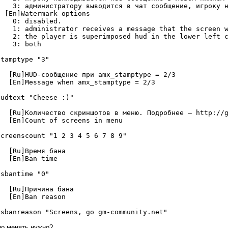
: администратору выводится в чат сообщение, игроку на
En]Watermark options
0: disabled.
: administrator receives a message that the screen w
: the player is superimposed hud in the lower left c
3: both
stamptype
"3"
Ru]HUD-сообщение при amx_stamptype = 2/3
En]Message when amx_stamptype = 2/3
hudtext
"Cheese :)"
Ru]Количество скриншотов в меню. Подробнее — http://g
En]Count of screens in menu
screenscount
"1 2 3 4 5 6 7 8 9"
[Ru]Время бана
[En]Ban time
ssbantime
"0"
Ru]Причина бана
[En]Ban reason
ssbanreason
"Screens, go gm-community.net"
но менять нужно?