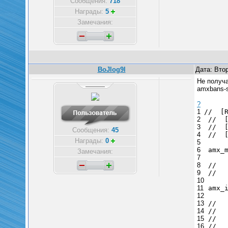
Сообщения:
718
Награды:
5
Замечания:
BoJlog9l
Дата: Втор
Не получ
amxbans-s
?
1
// [R
2
// [
3
// [
Сообщения:
45
4
// [
Награды:
0
5
6
amx_
Замечания:
7
8
// [
9
// [
10
11
amx_
12
13
// [
14
// 0
15
// 1
16
// 2