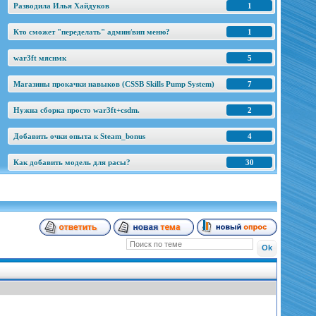
Разводила Илья Хайдуков
1
Кто сможет "переделать" админ/вип меню?
1
war3ft мяснмк
5
Магазины прокачки навыков (CSSB Skills Pump System)
7
Нужна сборка просто war3ft+csdm.
2
Добавить очки опыта к Steam_bonus
4
Как добавить модель для расы?
30