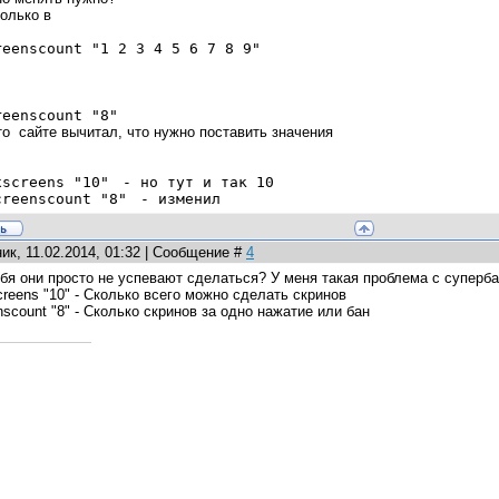
олько в
reenscount
"1 2 3 4 5 6 7 8 9"
reenscount
"8"
то сайте вычитал, что нужно поставить значения
xscreens
"10"
- но тут и так
10
creenscount
"8"
- изменил
ик, 11.02.2014, 01:32 | Сообщение #
4
бя они просто не успевают сделаться? У меня такая проблема с суперба
eens "10" - Сколько всего можно сделать скринов
scount "8" - Сколько скринов за одно нажатие или бан