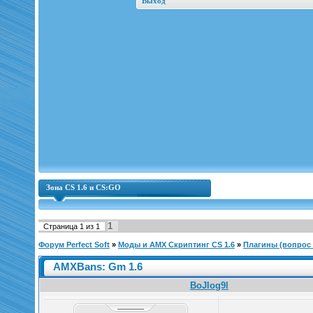
Выход
Зона CS 1.6 и CS:GO
1
Страница
1
из
1
Форум Perfect Soft
»
Моды и AMX Скриптинг CS 1.6
»
Плагины (вопрос |
AMXBans: Gm 1.6
BoJlog9l