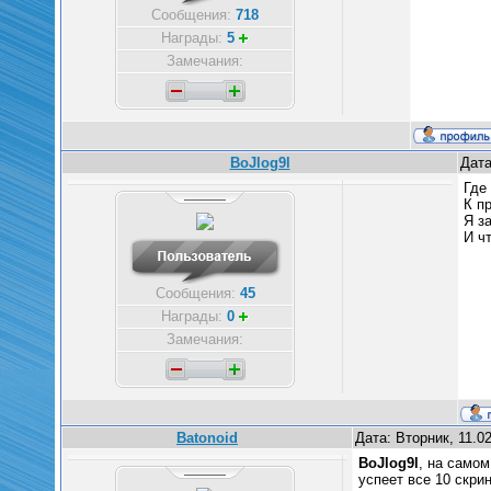
Сообщения:
718
Награды:
5
Замечания:
BoJlog9l
Дата
Где
К п
Я з
И ч
Сообщения:
45
Награды:
0
Замечания:
Batonoid
Дата: Вторник, 11.0
BoJlog9l
, на само
успеет все 10 скри