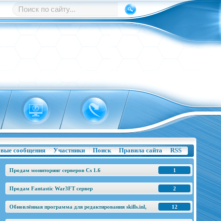
вые сообщения
Участники
Поиск
Правила сайта
RSS
Продам мониторинг серверов Cs 1.6
1
Продам Fantastic War3FT сервер
2
Обновлённая программа для редактирования skills.inl,
12
base.h