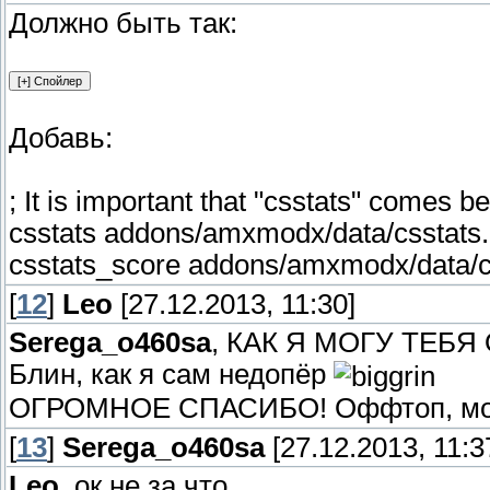
Должно быть так:
Добавь:
; It is important that "csstats" comes b
csstats addons/amxmodx/data/csstats.
csstats_score addons/amxmodx/data/c
[
12
]
Leo
[27.12.2013, 11:30]
Serega_o460sa
, КАК Я МОГУ ТЕБ
Блин, как я сам недопёр
ОГРОМНОЕ СПАСИБО! Оффтоп, можн
[
13
]
Serega_o460sa
[27.12.2013, 11:3
Leo
, ок,не за что.