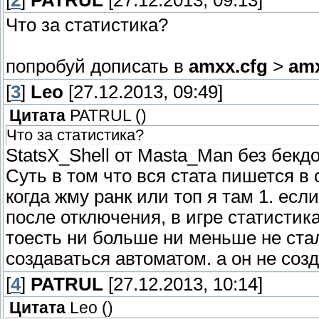
[
2
]
PATRUL
[27.12.2013, 09:13]
Что за статистика?
попробуй дописать в
amxx.cfg
>
amx
[
3
]
Leo
[27.12.2013, 09:49]
Цитата
PATRUL
(
)
Что за статистика?
StatsX_Shell от Masta_Man без бекдо
Суть в том что вся стата пишется в c
когда жму ранк или топ я там 1. если
после отключения, в игре статистика
тоесть ни больше ни меньше не стал
создаваться автоматом. а он не созд
[
4
]
PATRUL
[27.12.2013, 10:14]
Цитата
Leo
(
)