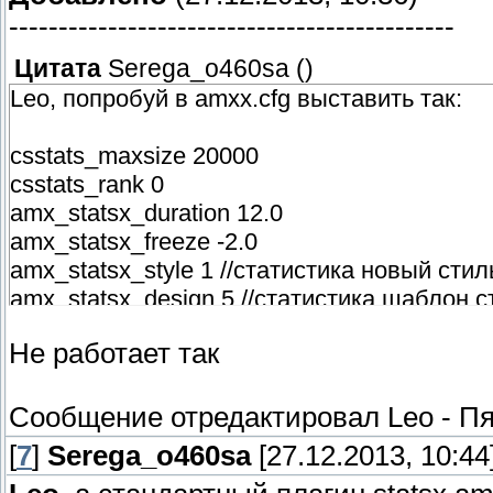
---------------------------------------------
Цитата
Serega_o460sa
(
)
Leo, попробуй в amxx.cfg выставить так:
csstats_maxsize 20000
csstats_rank 0
amx_statsx_duration 12.0
amx_statsx_freeze -2.0
amx_statsx_style 1 //статистика новый стил
amx_statsx_design 5 //статистика шаблон с
Не работает так
Сообщение отредактировал
Leo
-
Пя
[
7
]
Serega_o460sa
[27.12.2013, 10:44