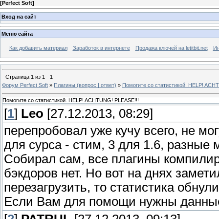
[
Perfect Soft
]
Вход на сайт
Меню сайта
Как добавить материал
Заработок в интернете
Продажа ключей на letitbit.net
Ин
Страница
1
из
1
1
Форум Perfect Soft
»
Плагины (вопрос | ответ)
»
Помогите со статистикой. HELP! ACH
Помогите со статистикой. HELP! ACHTUNG! PLEASE!!!
[
1
]
Leo
[27.12.2013, 08:29]
перепробовал уже кучу всего, не мог
для сурса - стим, 3 для 1.6, разные
Собирал сам, все плагины компилир
бэкдоров нет. Но вот на днях замет
перезагрузить, то статистика обнул
Если Вам для помощи нужны данные