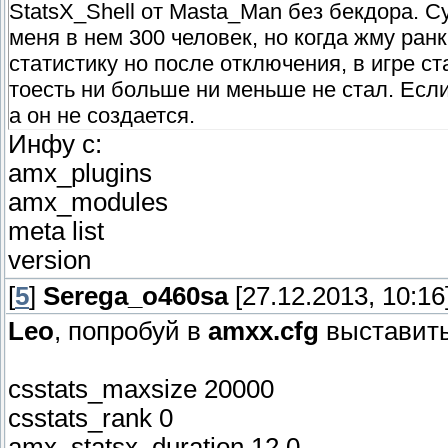
StatsX_Shell от Masta_Man без бекдора. Сут
меня в нем 300 человек, но когда жму ранк 
статистику но после отключения, в игре ста
тоесть ни больше ни меньше не стал. Если
а он не создается.
Инфу с:
amx_plugins
amx_modules
meta list
version
[
5
]
Serega_o460sa
[27.12.2013, 10:16
Leo
, попробуй в
amxx.cfg
выставить
csstats_maxsize 20000
csstats_rank 0
amx_statsx_duration 12.0