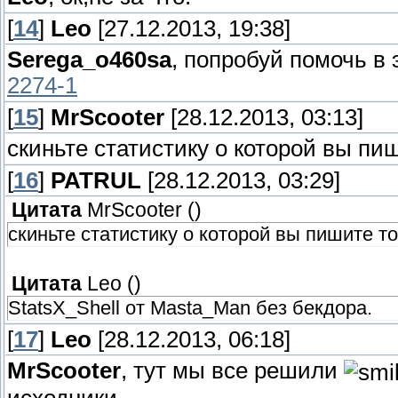
[
14
]
Leo
[27.12.2013, 19:38]
Serega_o460sa
, попробуй помочь в
2274-1
[
15
]
MrScooter
[28.12.2013, 03:13]
скиньте статистику о которой вы пиш
[
16
]
PATRUL
[28.12.2013, 03:29]
Цитата
MrScooter
(
)
скиньте статистику о которой вы пишите то
Цитата
Leo
(
)
StatsX_Shell от Masta_Man без бекдора.
[
17
]
Leo
[28.12.2013, 06:18]
MrScooter
, тут мы все решили
исходники