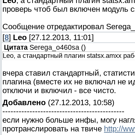
Leo
, а стандартный плагин statsx.a
проверь чтоб был включен модуль cs
Сообщение отредактировал
Serega
[
8
]
Leo
[27.12.2013, 11:01]
Цитата
Serega_o460sa
(
)
Leo, а стандартный плагин statsx.amxx раб
вчера ставил стандартный, статист
плагина (вместе их не включал не ид
отключи и включил - все чисто.
Добавлено
(27.12.2013, 10:58)
---------------------------------------------
если нужно больше инфы, могу нагля
протранслировать на твиче
http://ww