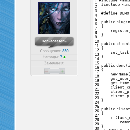
#include <amx
1
#include <am
2
3
#define DEMO
4
5
public
plugi
6
{
7
register
8
}
9
10
public
clien
11
{
12
Сообщения:
830
set_task
13
}
Награды:
7
14
Замечания:
15
public
demo(
16
{
17
new
Name
18
get_user
19
get_time
20
client_
21
client_p
22
client_p
23
}
24
25
public
clien
26
{
27
if
(task_
28
remo
29
}
30