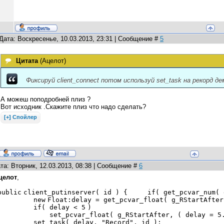
Дата: Воскресенье, 10.03.2013, 23:31 | Сообщение #
5
Цитата
(
Ацелот
)
Фиксируй client_connect потом используй set_task на рекорд дем
А можеш поподробней плиз ?
Вот исходник .Скажите плиз что надо сделать?
та: Вторник, 12.03.2013, 08:38 | Сообщение #
6
целот
,
public
client_putinserver( id ) {
if
( get_pcvar_num(
new
Float:
delay = get_pcvar_float( g_RStartAft
if
( delay <
5
)
set_pcvar_float( g_RStartAfter, ( delay =
5
set_task( delay,
"Record"
, id );