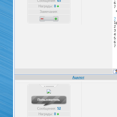
Сообщения:
65
6
Награды:
0
7
н
Замечания:
?
1
2
3
4
5
6
7
Ацелот
Сообщения:
52
Награды:
0