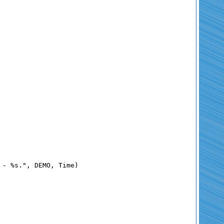
 - %s."
, DEMO, Time)