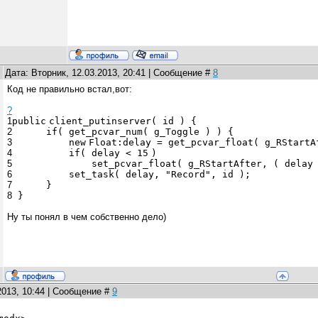
Дата: Вторник, 12.03.2013, 20:41 | Сообщение #
8
Код не правильно встал,вот:
?
1
public
client_putinserver( id ) {
2
if
( get_pcvar_num( g_Toggle ) ) {
3
new
Float:
delay = get_pcvar_float( g_RStar
4
if
( delay <
15
)
5
set_pcvar_float( g_RStartAfter, ( dela
6
set_task( delay,
"Record"
, id );
7
}
8
}
Ну ты понял в чем собственно дело)
2013, 10:44 | Сообщение #
9