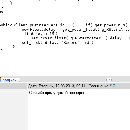
}
}
а
public
client_putinserver( id ) {
if
( get_pcvar_num
new
Float:
delay = get_pcvar_float( g_RStartA
if
( delay <
15
)
set_pcvar_float( g_RStartAfter, ( delay =
set_task( delay,
"Record"
, id );
}
}
Дата: Вторник, 12.03.2013, 09:11 | Сообщение #
7
Спасибо приду домой проверю