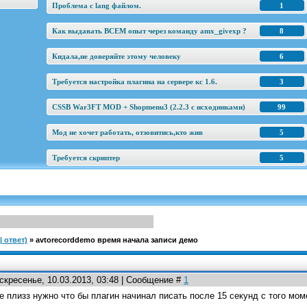
Проблема с lang файлом.
1
Как выдавать ВСЕМ опыт через команду amx_givexp ?
8
Кидала,не доверяйте этому человеку
6
Требуется настройка плагина на сервере кс 1.6.
3
CSSB War3FT MOD + Shopmenu3 (2.2.3 c исходниками)
99
Мод не хочет работать, отзовитись,кто жив
5
Требуется скриптер
5
 ответ)
»
avtorecorddemo время начала записи демо
скресенье, 10.03.2013, 03:48 | Сообщение #
1
е плизз нужно что бы плагин начинал писать после 15 секунд с того моме