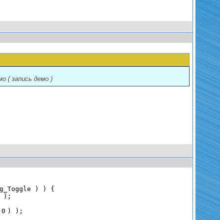
о ( запись демо )
 g_Toggle ) ) {
er );
.0
) );