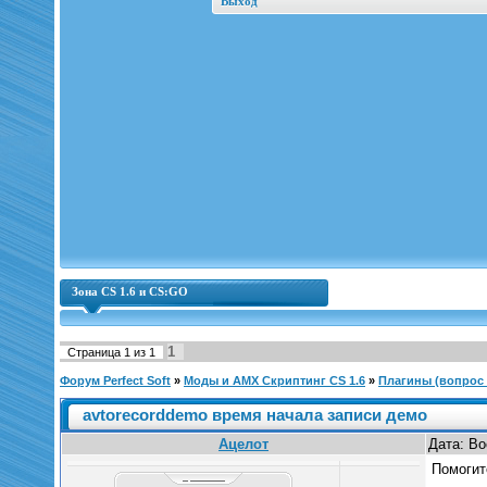
Выход
Зона CS 1.6 и CS:GO
1
Страница
1
из
1
Форум Perfect Soft
»
Моды и AMX Скриптинг CS 1.6
»
Плагины (вопрос |
avtorecorddemo время начала записи демо
Ацелот
Дата: Во
Помогит