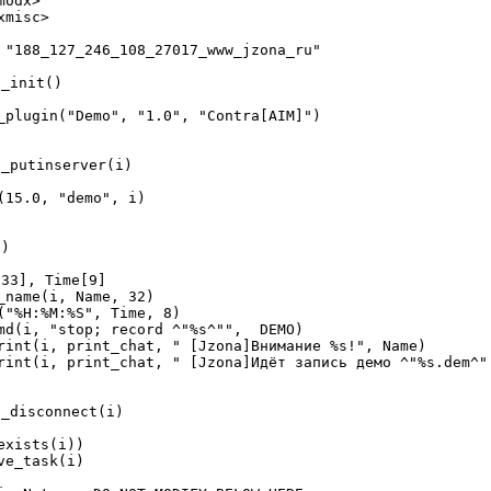
modx>
xmisc>
 "188_127_246_108_27017_www_jzona_ru"
n_init()
_plugin(
"Demo"
,
"1.0"
,
"Contra[AIM]"
)
t_putinserver(i)
(
15.0
,
"demo"
, i)
i)
[
33
], Time[
9
]
_name(i, Name,
32
)
(
"%H:%M:%S"
, Time,
8
)
cmd(i,
"stop; record ^"
%s^
""
, DEMO)
rint(i, print_chat,
" [Jzona]Внимание %s!"
, Name)
rint(i, print_chat,
" [Jzona]Идёт запись демо ^"
%s.dem^
"
t_disconnect(i)
exists(i))
ve_task(i)