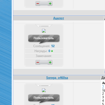
Ацелот
Сообщения:
52
Награды:
0
Замечания:
Serega_o460sa
Да
А
?
1
2
3
4
5