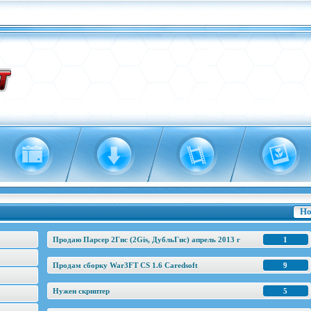
Но
Продаю Парсер 2Гис (2Gis, ДубльГис) апрель 2013 г
1
Продам сборку War3FT CS 1.6 Caredsoft
9
Нужен скриптер
5