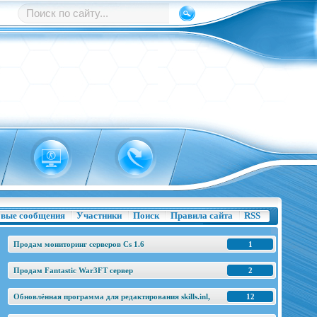
вые сообщения
Участники
Поиск
Правила сайта
RSS
Продам мониторинг серверов Cs 1.6
1
Продам Fantastic War3FT сервер
2
Обновлённая программа для редактирования skills.inl,
12
base.h