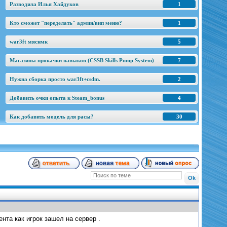
Разводила Илья Хайдуков
1
Кто сможет "переделать" админ/вип меню?
1
war3ft мяснмк
5
Магазины прокачки навыков (CSSB Skills Pump System)
7
Нужна сборка просто war3ft+csdm.
2
Добавить очки опыта к Steam_bonus
4
Как добавить модель для расы?
30
нта как игрок зашел на сервер .