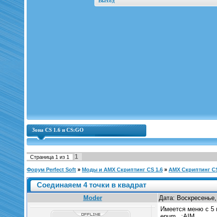
Выход
Зона CS 1.6 и CS:GO
1
Страница
1
из
1
Форум Perfect Soft
»
Моды и AMX Скриптинг CS 1.6
»
AMX Скриптинг CS 
Соединаяем 4 точки в квадрат
Moder
Дата: Воскресенье,
Имеется меню с 5 п
enum _:AIM