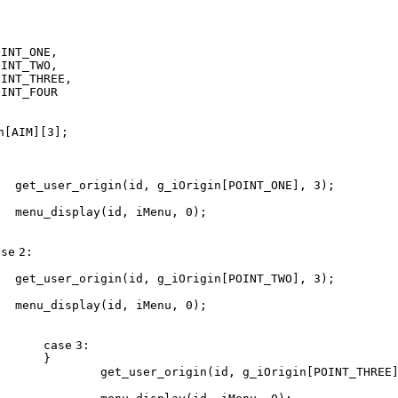
OINT_ONE,
OINT_TWO,
OINT_THREE,
OINT_FOUR
n[AIM][
3
];
get_user_origin(id, g_iOrigin[POINT_ONE],
3
);
menu_display(id, iMenu,
0
);
ase
2
:
get_user_origin(id, g_iOrigin[POINT_TWO],
3
);
menu_display(id, iMenu,
0
);
case
3
:
}
get_user_origin(id, g_iOrigin[POINT_THRE