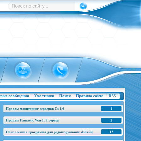
вые сообщения
Участники
Поиск
Правила сайта
RSS
Продам мониторинг серверов Cs 1.6
1
Продам Fantastic War3FT сервер
2
Обновлённая программа для редактирования skills.inl,
12
base.h