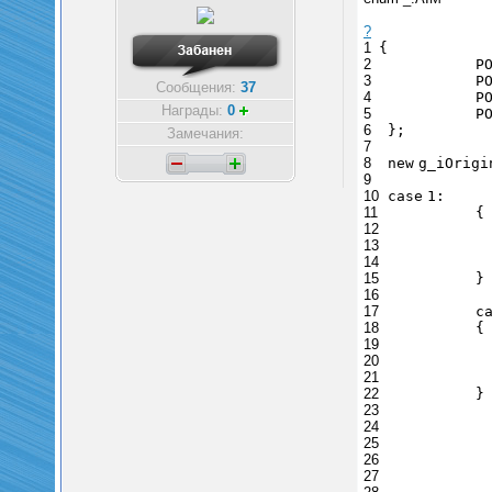
?
1
{
2
P
3
P
Сообщения:
37
4
P
Награды:
0
5
P
6
};
Замечания:
7
8
new
g_iOrigi
9
10
case
1
:
11
{
12
13
14
15
}
16
17
c
18
{
19
20
21
22
}
23
24
25
26
27