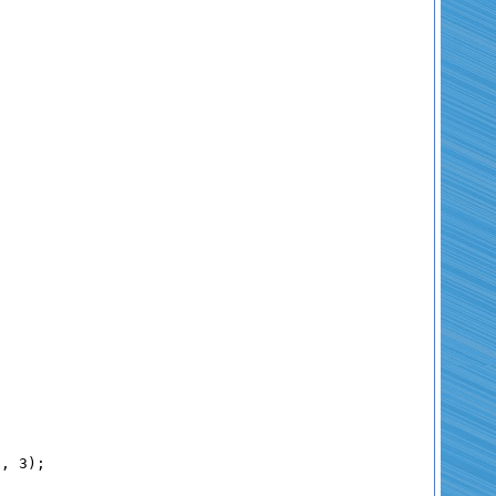
E],
3
);