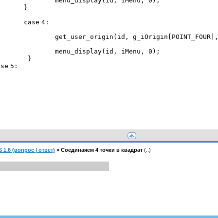
menu_display(id, iMenu,
0
);
}
case
4
:
{
get_user_origin(id, g_iOrigin[POINT_FOUR
menu_display(id, iMenu,
0
);
}
ase
5
:
1.6 (вопрос | ответ)
»
Соединаяем 4 точки в квадрат
(..)