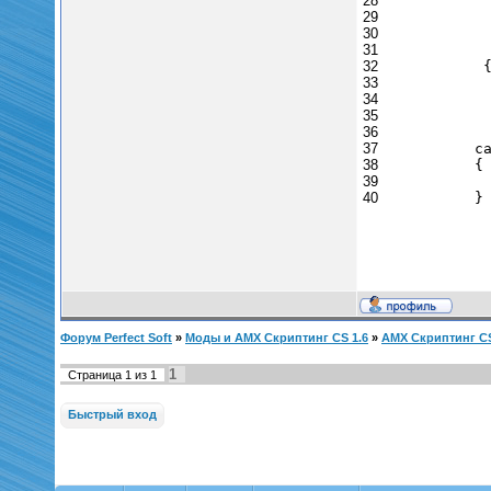
28
29
30
31
32
33
34
35
36
37
c
38
{
39
40
}
Форум Perfect Soft
»
Моды и AMX Скриптинг CS 1.6
»
AMX Скриптинг CS 
1
Страница
1
из
1