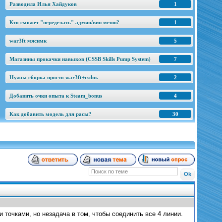
Разводила Илья Хайдуков
1
Кто сможет "переделать" админ/вип меню?
1
war3ft мяснмк
5
Магазины прокачки навыков (CSSB Skills Pump System)
7
Нужна сборка просто war3ft+csdm.
2
Добавить очки опыта к Steam_bonus
4
Как добавить модель для расы?
30
и точками, но незадача в том, чтобы соединить все 4 линии.