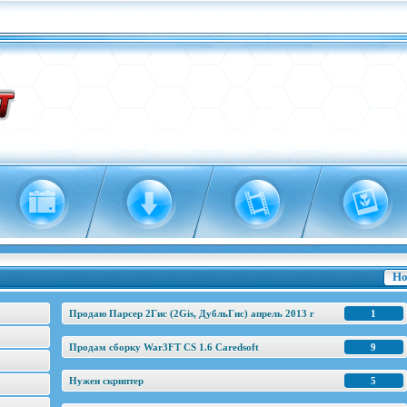
Но
Продаю Парсер 2Гис (2Gis, ДубльГис) апрель 2013 г
1
Продам сборку War3FT CS 1.6 Caredsoft
9
Нужен скриптер
5