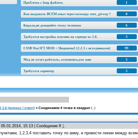
Проблема с lang файлом.
1
Как выдавать ВСЕМ опыт через команду amx_givexp ?
8
Кидала,не доверяйте этому человеку
6
Требуется настройка плагина на сервере кс 1.6.
3
CSSB War3FT MOD + Shopmenu3 (2.2.3 c исходниками)
99
Мод не хочет работать, отзовитись,кто жив
5
Требуется скриптер
5
1.6 (вопрос | ответ)
»
Соединаяем 4 точки в квадрат
(..)
 05.01.2014, 15:13 | Сообщение #
1
унктами, 1,2,3,4 поставить точку по аиму, и провести линии между всем