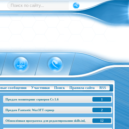
вые сообщения
Участники
Поиск
Правила сайта
RSS
Продам мониторинг серверов Cs 1.6
1
Продам Fantastic War3FT сервер
2
Обновлённая программа для редактирования skills.inl,
12
base.h