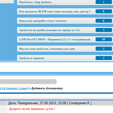
Проблема с lang файлом.
1
Как выдавать ВСЕМ опыт через команду amx_givexp ?
8
Кидала,не доверяйте этому человеку
6
Требуется настройка плагина на сервере кс 1.6.
3
CSSB War3FT MOD + Shopmenu3 (2.2.3 c исходниками)
99
Мод не хочет работать, отзовитись,кто жив
5
Требуется скриптер
5
1.6 (вопрос | ответ)
»
Добавить блокировку
Дата: Понедельник, 27.05.2013, 15:08 | Сообщение #
1
Доброго всем времени суток !