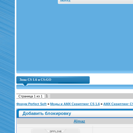
Выход
Зона CS 1.6 и CS:GO
1
Страница
1
из
1
Форум Perfect Soft
»
Моды и AMX Скриптинг CS 1.6
»
AMX Скриптинг CS 
Добавить блокировку
Almaz