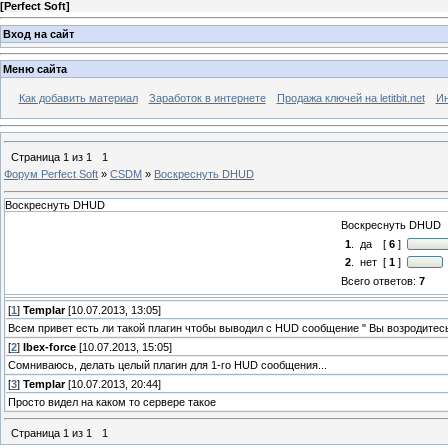
[
Perfect Soft
]
Вход на сайт
Меню сайта
Как добавить материал
Заработок в интернете
Продажа ключей на letitbit.net
Ин
Страница
1
из
1
1
Форум Perfect Soft
»
CSDM
»
Воскреснуть DHUD
Воскреснуть DHUD
Воскреснуть DHUD
1
.
да
[
6
]
2
.
нет
[
1
]
Всего ответов:
7
[
1
]
Templar
[10.07.2013, 13:05]
Всем привет есть ли такой плагин чтобы выводил с HUD сообщение " Вы возродитесь
[
2
]
Ibex-force
[10.07.2013, 15:05]
Сомниваюсь, делать целый плагин для 1-го HUD сообщения...
[
3
]
Templar
[10.07.2013, 20:44]
Просто видел на каком то сервере такое
Страница
1
из
1
1