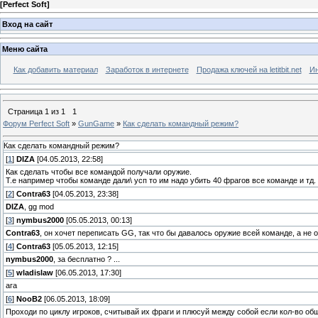
[
Perfect Soft
]
Вход на сайт
Меню сайта
Как добавить материал
Заработок в интернете
Продажа ключей на letitbit.net
Ин
Страница
1
из
1
1
Форум Perfect Soft
»
GunGame
»
Как сделать командный режим?
Как сделать командный режим?
[
1
]
DIZA
[04.05.2013, 22:58]
Как сделать чтобы все командой получали оружие.
Т.е например чтобы команде дали\ усп то им надо убить 40 фрагов все команде и тд.
[
2
]
Contra63
[04.05.2013, 23:38]
DIZA
, gg mod
[
3
]
nymbus2000
[05.05.2013, 00:13]
Contra63
, он хочет переписать GG, так что бы давалось оружие всей команде, а не 
[
4
]
Contra63
[05.05.2013, 12:15]
nymbus2000
, за бесплатно ? ...
[
5
]
wladislaw
[06.05.2013, 17:30]
ага
[
6
]
NooB2
[06.05.2013, 18:09]
Проходи по циклу игроков, считывай их фраги и плюсуй между собой если кол-во об