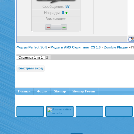
Сообщения:
87
Награды:
0
Замечания:
Форум Perfect Soft
»
Моды и AMX Скриптинг CS 1.6
»
Zombie Plague
»
П
1
Страница
1
из
1
Главная
Форум
Sitemap
Sitemap Forum