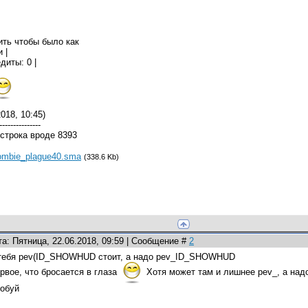
ить чтобы было как
 |
диты: 0 |
018, 10:45)
---------------
 строка вроде 8393
ombie_plague40.sma
(338.6 Kb)
та: Пятница, 22.06.2018, 09:59 | Сообщение #
2
тебя pev(ID_SHOWHUD стоит, а надо pev_ID_SHOWHUD
рвое, что бросается в глаза
Хотя может там и лишнее pev_, а на
обуй