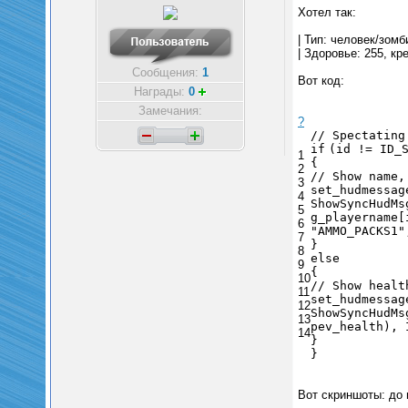
Хотел так:
| Тип: человек/зомби
| Здоровье: 255, кр
Сообщения:
1
Вот код:
Награды:
0
Замечания:
?
// Spectating
if
(id != ID_
1
{
2
// Show name,
3
set_hudmessag
4
ShowSyncHudMs
5
g_playername
6
"AMMO_PACKS1"
7
}
8
else
9
{
10
// Show healt
11
set_hudmessag
12
ShowSyncHudMs
13
pev_health),
14
}
}
Вот скриншоты: до 