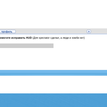
омогите исправить HUD
(Для spectator сделал, а люди и зомби нет)