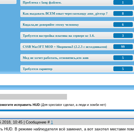
Проблема с lang файлом.
1
Как выдавать ВСЕМ опыт через команду amx_givexp ?
8
Кидала,не доверяйте этому человеку
6
Требуется настройка плагина на сервере кс 1.6.
3
CSSB War3FT MOD + Shopmenu3 (2.2.3 c исходниками)
99
Мод не хочет работать, отзовитись,кто жив
5
Требуется скриптер
5
омогите исправить HUD
(Для spectator сделал, а люди и зомби нет)
6.2018, 10:45 | Сообщение #
1
ь HUD. В режиме наблюдателя всё заменил, а вот захотел местами поме