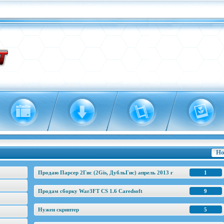
Но
Продаю Парсер 2Гис (2Gis, ДубльГис) апрель 2013 г
1
Продам сборку War3FT CS 1.6 Caredsoft
9
Нужен скриптер
5