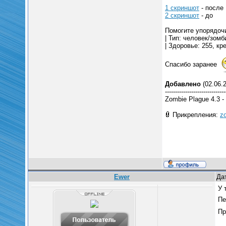
1 скриншот
- после
2 скриншот
- до
Помогите упорядоч
| Тип: человек/зомби
| Здоровье: 255, кре
Спасибо заранее
Добавлено
(02.06.2
------------------------------
Zombie Plague 4.3 -
Прикрепления:
z
Ewer
Да
У 
Пе
Пр