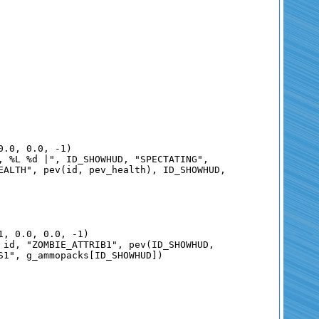
0.0
,
0.0
, -
1
)
, %L %d |"
, ID_SHOWHUD,
"SPECTATING"
,
EALTH"
, pev(id, pev_health), ID_SHOWHUD,
1
,
0.0
,
0.0
, -
1
)
 id,
"ZOMBIE_ATTRIB1"
, pev(ID_SHOWHUD,
S1"
, g_ammopacks[ID_SHOWHUD])