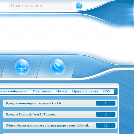
вые сообщения
Участники
Поиск
Правила сайта
RSS
Продам мониторинг серверов Cs 1.6
1
Продам Fantastic War3FT сервер
2
Обновлённая программа для редактирования skills.inl,
12
base.h