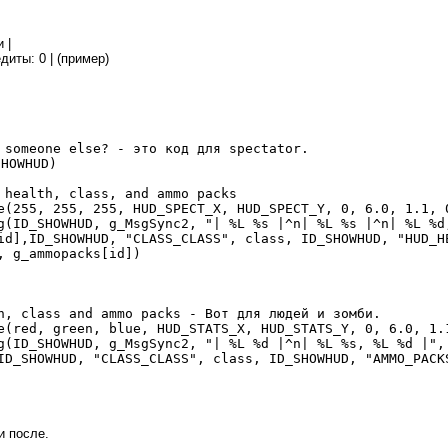
 |
едиты: 0 | (пример)
 someone else? - это код для spectator.
SHOWHUD)
 health, class, and ammo packs
e(
255
,
255
,
255
, HUD_SPECT_X, HUD_SPECT_Y,
0
,
6.0
,
1.1
,
g(ID_SHOWHUD, g_MsgSync2,
"| %L %s |^n| %L %s |^n| %L %d
[id],ID_SHOWHUD,
"CLASS_CLASS"
,
class
, ID_SHOWHUD,
"HUD_H
, g_ammopacks[id])
h, class and ammo packs - Вот для людей и зомби.
e(red, green, blue, HUD_STATS_X, HUD_STATS_Y,
0
,
6.0
,
1.
g(ID_SHOWHUD, g_MsgSync2,
"| %L %d |^n| %L %s, %L %d |"
,
 ID_SHOWHUD,
"CLASS_CLASS"
,
class
, ID_SHOWHUD,
"AMMO_PACK
и после.