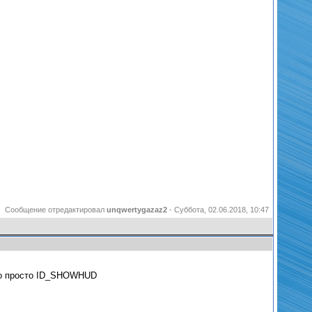
Сообщение отредактировал
unqwertygazaz2
-
Суббота, 02.06.2018, 10:47
до просто ID_SHOWHUD