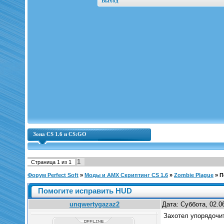
Выход
Зона CS 1.6 и CS:GO
1
Страница
1
из
1
Форум Perfect Soft
»
Моды и AMX Скриптинг CS 1.6
»
Zombie Plague
»
П
Помогите исправить HUD
unqwertygazaz2
Дата: Суббота, 02.0
Захотел упорядочит