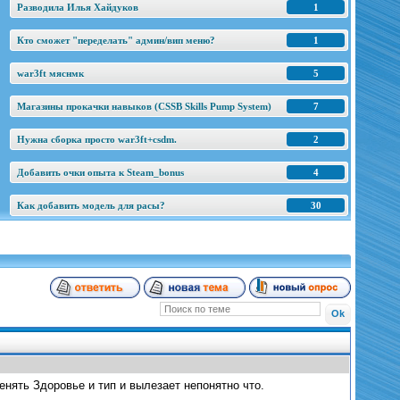
Разводила Илья Хайдуков
1
Кто сможет "переделать" админ/вип меню?
1
war3ft мяснмк
5
Магазины прокачки навыков (CSSB Skills Pump System)
7
Нужна сборка просто war3ft+csdm.
2
Добавить очки опыта к Steam_bonus
4
Как добавить модель для расы?
30
нять Здоровье и тип и вылезает непонятно что.