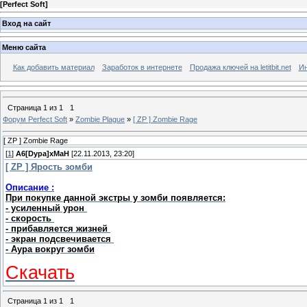
[
Perfect Soft
]
Вход на сайт
Меню сайта
Как добавить материал
Заработок в интернете
Продажа ключей на letitbit.net
Ин
Страница
1
из
1
1
Форум Perfect Soft
»
Zombie Plague
»
[ ZP ] Zombie Rage
[ ZP ] Zombie Rage
[
1
]
A6[Dypa]xMaH
[22.11.2013, 23:20]
[ ZP ] Ярость зомби
Описание :
При покупке данной экстры у зомби появляется:
- усиленный урон
- скорость
- прибавляется жизней
- экран подсвечивается
- Аура вокруг зомби
Скачать
Страница
1
из
1
1