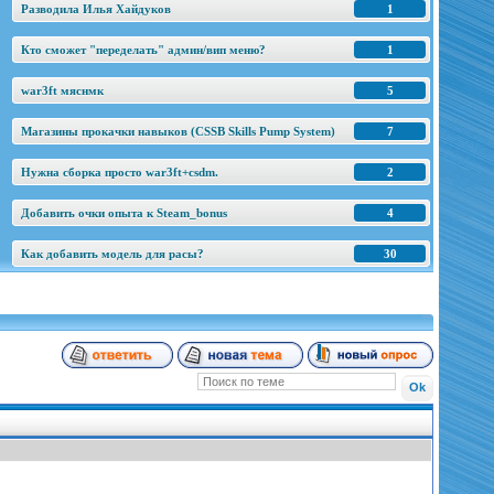
Разводила Илья Хайдуков
1
Кто сможет "переделать" админ/вип меню?
1
war3ft мяснмк
5
Магазины прокачки навыков (CSSB Skills Pump System)
7
Нужна сборка просто war3ft+csdm.
2
Добавить очки опыта к Steam_bonus
4
Как добавить модель для расы?
30