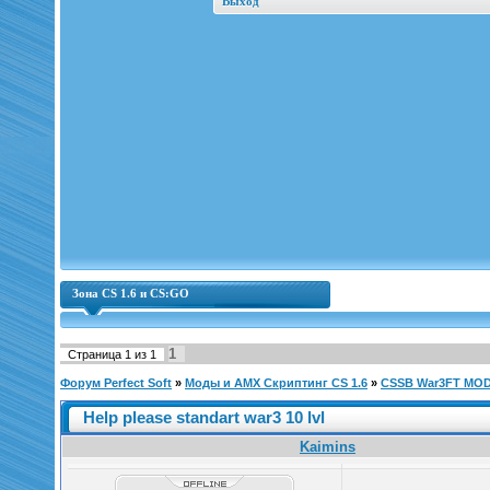
Выход
Зона CS 1.6 и CS:GO
1
Страница
1
из
1
Форум Perfect Soft
»
Моды и AMX Скриптинг CS 1.6
»
CSSB War3FT MO
Help please standart war3 10 lvl
Kaimins