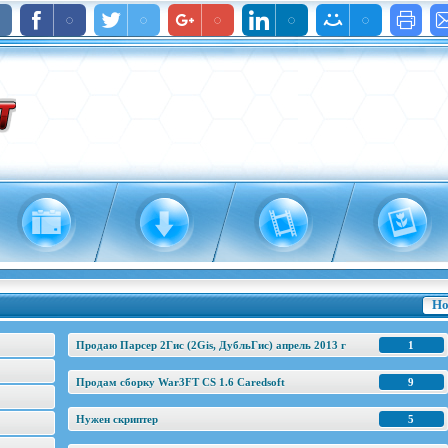
Но
Продаю Парсер 2Гис (2Gis, ДубльГис) апрель 2013 г
1
Продам сборку War3FT CS 1.6 Caredsoft
9
Нужен скриптер
5