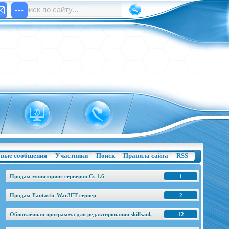
вые сообщения
Участники
Поиск
Правила сайта
RSS
Продам мониторинг серверов Cs 1.6
1
Продам Fantastic War3FT сервер
2
Обновлённая программа для редактирования skills.inl,
12
base.h