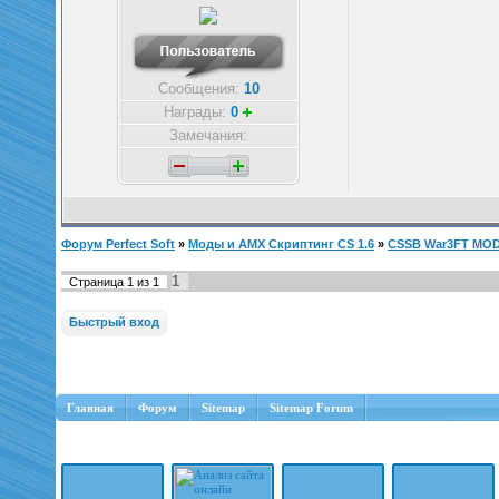
Сообщения:
10
Награды:
0
Замечания:
Форум Perfect Soft
»
Моды и AMX Скриптинг CS 1.6
»
CSSB War3FT MO
1
Страница
1
из
1
Главная
Форум
Sitemap
Sitemap Forum