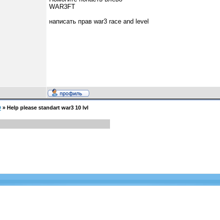
WAR3FT
написать прав war3 race and level
D
»
Help please standart war3 10 lvl