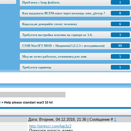
Проблема с lang файлом.
1
Как выдавать ВСЕМ опыт через команду amx_givexp ?
8
Кидала,не доверяйте этому человеку
6
Требуется настройка плагина на сервере кс 1.6.
3
CSSB War3FT MOD + Shopmenu3 (2.2.3 c исходниками)
99
Мод не хочет работать, отзовитись,кто жив
5
Требуется скриптер
5
D
»
Help please standart war3 10 lvl
Дата: Вторник, 04.12.2018, 21:36 | Сообщение #
1
http://prntscr.com/lqp3z2
Помогите попасть влево