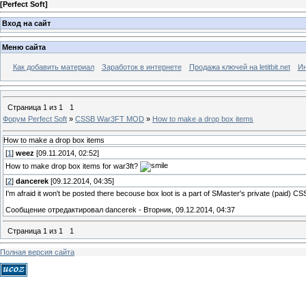
[
Perfect Soft
]
Вход на сайт
Меню сайта
Как добавить материал
Заработок в интернете
Продажа ключей на letitbit.net
Ин
Страница
1
из
1
1
Форум Perfect Soft
»
CSSB War3FT MOD
»
How to make a drop box items
How to make a drop box items
[
1
]
weez
[09.11.2014, 02:52]
How to make drop box items for war3ft?
[
2
]
dancerek
[09.12.2014, 04:35]
I'm afraid it won't be posted there becouse box loot is a part of SMaster's private (paid) 
Сообщение отредактировал
dancerek
-
Вторник, 09.12.2014, 04:37
Страница
1
из
1
1
Полная версия сайта