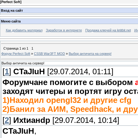
[
Perfect Soft
]
Вход на сайт
Меню сайта
Как добавить материал
Заработок в интернете
Продажа ключей на letitbit.net
Ин
Страница
1
из
1
1
Форум Perfect Soft
»
CSSB War3FT MOD
»
Выбор античита на сервер!
Выбор античита на сервер!
[
1
]
CTaJIuH
[29.07.2014, 01:11]
Форумчане помогите с выбором
заходят читеры и портят игру ос
1)Находил opengl32 и другие cfg
2)Банил за АИМ, Speedhack, и др
[
2
]
Ихtианdр
[29.07.2014, 10:14]
CTaJIuH
,