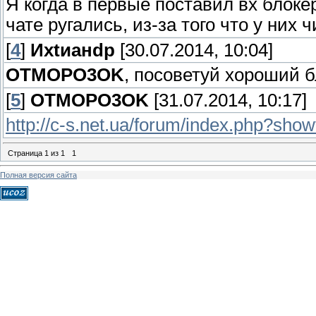
Я когда в первые поставил вх блоке
чате ругались, из-за того что у них 
[
4
]
Ихtианdр
[30.07.2014, 10:04]
OTMOPO3OK
, посоветуй хороший б
[
5
]
OTMOPO3OK
[31.07.2014, 10:17]
http://c-s.net.ua/forum/index.php?sho
Страница
1
из
1
1
Полная версия сайта