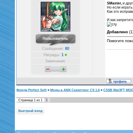
SMaster,
и друг
Но если играть
Как это исправ
И как запретит
Добавлено
(1
----------------------
Помогите по
Сообщения:
80
Награды:
1
Замечания:
Форум Perfect Soft
»
Моды и AMX Скриптинг CS 1.6
»
CSSB War3FT MO
1
Страница
1
из
1