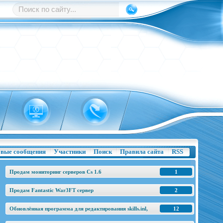
вые сообщения
Участники
Поиск
Правила сайта
RSS
Продам мониторинг серверов Cs 1.6
1
Продам Fantastic War3FT сервер
2
Обновлённая программа для редактирования skills.inl,
12
base.h