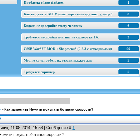
Проблема с lang файлом.
1
Как выдавать ВСЕМ опыт через команду amx_givexp ?
8
Кидала,не доверяйте этому человеку
6
Требуется настройка плагина на сервере кс 1.6.
3
CSSB War3FT MOD + Shopmenu3 (2.2.3 c исходниками)
99
Мод не хочет работать, отзовитись,кто жив
5
Требуется скриптер
5
D
»
Как запретить Нежити покупать ботинки скорости?
?
ник, 11.08.2014, 15:58 | Сообщение #
1
Нежити покупать ботинки скорости?