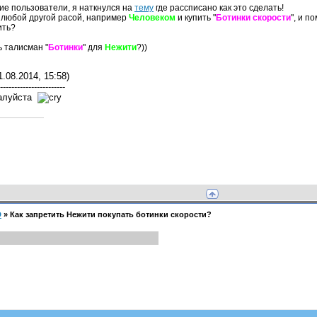
ие пользователи, я наткнулся на
тему
где рассписано как это сделать!
 любой другой расой, например
Человеком
и купить "
Ботинки скорости
", и п
ить?
ь талисман "
Ботинки
" для
Нежити
?))
1.08.2014, 15:58)
-----------------------
жалуйста
D
»
Как запретить Нежити покупать ботинки скорости?