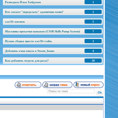
Разводила Илья Хайдуков
1
Кто сможет "переделать" админ/вип меню?
1
war3ft мяснмк
5
Магазины прокачки навыков (CSSB Skills Pump System)
7
Нужна сборка просто war3ft+csdm.
2
Добавить очки опыта к Steam_bonus
4
Как добавить модель для расы?
30