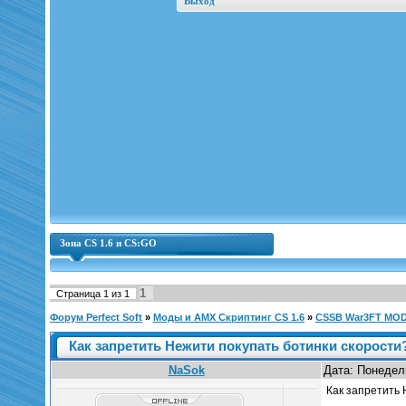
Выход
Зона CS 1.6 и CS:GO
1
Страница
1
из
1
Форум Perfect Soft
»
Моды и AMX Скриптинг CS 1.6
»
CSSB War3FT MO
Как запретить Нежити покупать ботинки скорости
NaSok
Дата: Понедель
Как запретить 