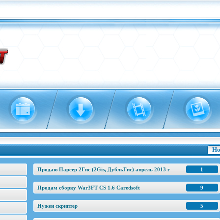
Но
Продаю Парсер 2Гис (2Gis, ДубльГис) апрель 2013 г
1
Продам сборку War3FT CS 1.6 Caredsoft
9
Нужен скриптер
5