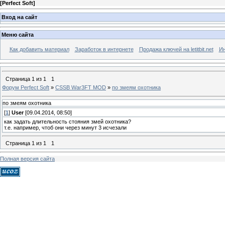
[
Perfect Soft
]
Вход на сайт
Меню сайта
Как добавить материал
Заработок в интернете
Продажа ключей на letitbit.net
Ин
Страница
1
из
1
1
Форум Perfect Soft
»
CSSB War3FT MOD
»
по змеям охотника
по змеям охотника
[
1
]
User
[09.04.2014, 08:50]
как задать длительность стояния змей охотника?
т.е. например, чтоб они через минут 3 исчезали
Страница
1
из
1
1
Полная версия сайта