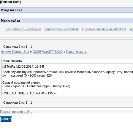
[
Perfect Soft
]
Вход на сайт
Меню сайта
Как добавить материал
Заработок в интернете
Продажа ключей на letitbit.net
Ин
Страница
1
из
1
1
Форум Perfect Soft
»
CSSB War3FT MOD
»
Раса: Нежить
Раса: Нежить
[
1
]
MaRs
[22.03.2014, 16:54]
Всем здравствуйте, проблема такая: как оружие меняешь скорости сразу нету, вооб
sv_maxspeed (0 - 900) стоит 320
Самый последний скилл
Скил 2 уровня - Нечистая аура (Unholy Aura)
UNDEAD_SKILL2_LVL@170 = 1955.0
Страница
1
из
1
1
Полная версия сайта