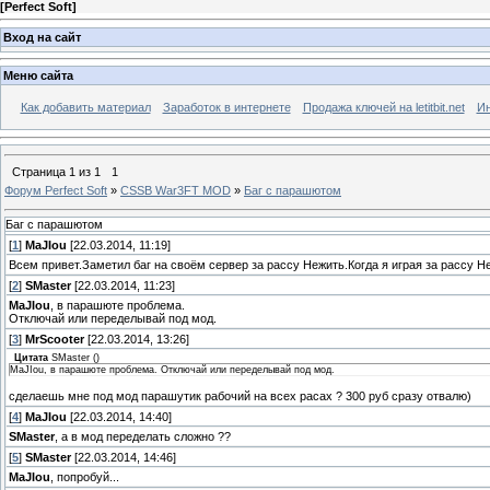
[
Perfect Soft
]
Вход на сайт
Меню сайта
Как добавить материал
Заработок в интернете
Продажа ключей на letitbit.net
Ин
Страница
1
из
1
1
Форум Perfect Soft
»
CSSB War3FT MOD
»
Баг с парашютом
Баг с парашютом
[
1
]
MaJIou
[22.03.2014, 11:19]
Всем привет.Заметил баг на своём сервер за рассу Нежить.Когда я играя за рассу 
[
2
]
SMaster
[22.03.2014, 11:23]
MaJIou
, в парашюте проблема.
Отключай или переделывай под мод.
[
3
]
MrScooter
[22.03.2014, 13:26]
Цитата
SMaster
(
)
MaJIou, в парашюте проблема. Отключай или переделывай под мод.
сделаешь мне под мод парашутик рабочий на всех расах ? 300 руб сразу отвалю)
[
4
]
MaJIou
[22.03.2014, 14:40]
SMaster
, а в мод переделать сложно ??
[
5
]
SMaster
[22.03.2014, 14:46]
MaJIou
, попробуй...