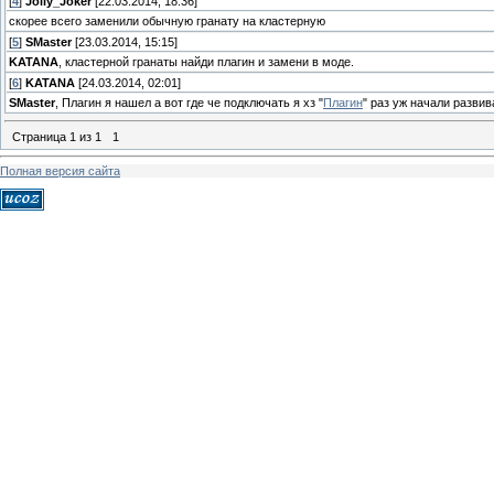
[
4
]
Jolly_Joker
[22.03.2014, 18:36]
скорее всего заменили обычную гранату на кластерную
[
5
]
SMaster
[23.03.2014, 15:15]
KATANA
, кластерной гранаты найди плагин и замени в моде.
[
6
]
KATANA
[24.03.2014, 02:01]
SMaster
, Плагин я нашел а вот где че подключать я хз "
Плагин
" раз уж начали разви
Страница
1
из
1
1
Полная версия сайта