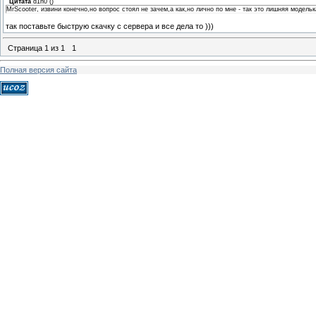
Цитата
d1n0
(
)
MrScooter, извини конечно,но вопрос стоял не зачем,а как,но лично по мне - так это лишняя модель
так поставьте быструю скачку с сервера и все дела то )))
Страница
1
из
1
1
Полная версия сайта