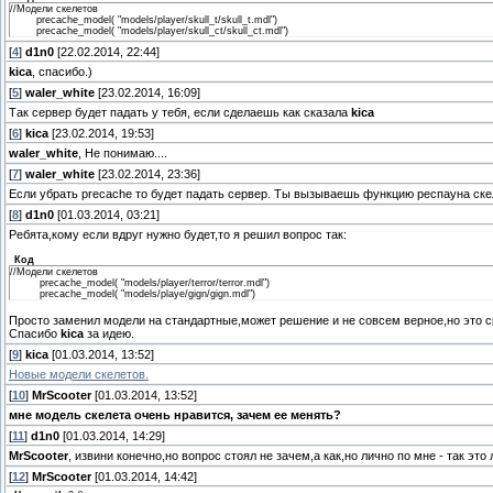
//Модели скелетов
precache_model( "models/player/skull_t/skull_t.mdl")
precache_model( "models/player/skull_ct/skull_ct.mdl")
[
4
]
d1n0
[22.02.2014, 22:44]
kica
, спасибо.)
[
5
]
waler_white
[23.02.2014, 16:09]
Так сервер будет падать у тебя, если сделаешь как сказала
kica
[
6
]
kica
[23.02.2014, 19:53]
waler_white
, Не понимаю....
[
7
]
waler_white
[23.02.2014, 23:36]
Если убрать precache то будет падать сервер. Ты вызываешь функцию респауна скеле
[
8
]
d1n0
[01.03.2014, 03:21]
Ребята,кому если вдруг нужно будет,то я решил вопрос так:
Код
//Модели скелетов
precache_model( "models/player/terror/terror.mdl")
precache_model( "models/playe/gign/gign.mdl")
Просто заменил модели на стандартные,может решение и не совсем верное,но это ср
Спасибо
kica
за идею.
[
9
]
kica
[01.03.2014, 13:52]
Новые модели скелетов.
[
10
]
MrScooter
[01.03.2014, 13:52]
мне модель скелета очень нравится, зачем ее менять?
[
11
]
d1n0
[01.03.2014, 14:29]
MrScooter
, извини конечно,но вопрос стоял не зачем,а как,но лично по мне - так эт
[
12
]
MrScooter
[01.03.2014, 14:42]