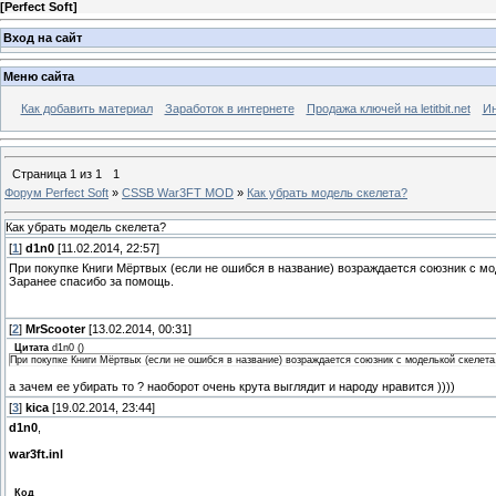
[
Perfect Soft
]
Вход на сайт
Меню сайта
Как добавить материал
Заработок в интернете
Продажа ключей на letitbit.net
Ин
Страница
1
из
1
1
Форум Perfect Soft
»
CSSB War3FT MOD
»
Как убрать модель скелета?
Как убрать модель скелета?
[
1
]
d1n0
[11.02.2014, 22:57]
При покупке Книги Мёртвых (если не ошибся в название) возраждается союзник с мо
Заранее спасибо за помощь.
[
2
]
MrScooter
[13.02.2014, 00:31]
Цитата
d1n0
(
)
При покупке Книги Мёртвых (если не ошибся в название) возраждается союзник с моделькой скелета
а зачем ее убирать то ? наоборот очень крута выглядит и народу нравится ))))
[
3
]
kica
[19.02.2014, 23:44]
d1n0
,
war3ft.inl
Код